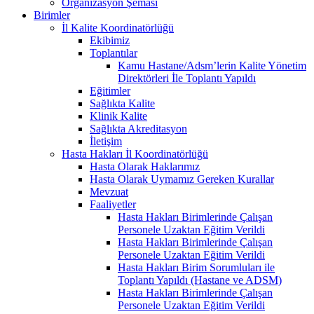
Organizasyon Şeması
Birimler
İl Kalite Koordinatörlüğü
Ekibimiz
Toplantılar
Kamu Hastane/Adsm’lerin Kalite Yönetim
Direktörleri İle Toplantı Yapıldı
Eğitimler
Sağlıkta Kalite
Klinik Kalite
Sağlıkta Akreditasyon
İletişim
Hasta Hakları İl Koordinatörlüğü
Hasta Olarak Haklarımız
Hasta Olarak Uymamız Gereken Kurallar
Mevzuat
Faaliyetler
Hasta Hakları Birimlerinde Çalışan
Personele Uzaktan Eğitim Verildi
Hasta Hakları Birimlerinde Çalışan
Personele Uzaktan Eğitim Verildi
Hasta Hakları Birim Sorumluları ile
Toplantı Yapıldı (Hastane ve ADSM)
Hasta Hakları Birimlerinde Çalışan
Personele Uzaktan Eğitim Verildi