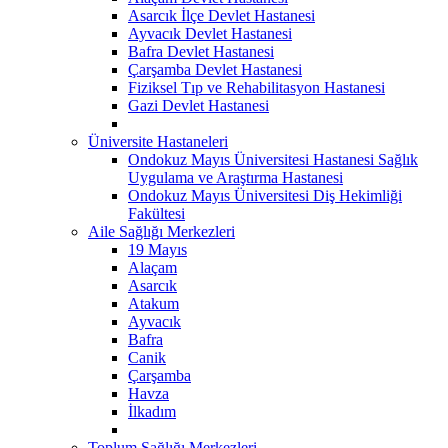
Asarcık İlçe Devlet Hastanesi
Ayvacık Devlet Hastanesi
Bafra Devlet Hastanesi
Çarşamba Devlet Hastanesi
Fiziksel Tıp ve Rehabilitasyon Hastanesi
Gazi Devlet Hastanesi
Üniversite Hastaneleri
Ondokuz Mayıs Üniversitesi Hastanesi Sağlık
Uygulama ve Araştırma Hastanesi
Ondokuz Mayıs Üniversitesi Diş Hekimliği
Fakültesi
Aile Sağlığı Merkezleri
19 Mayıs
Alaçam
Asarcık
Atakum
Ayvacık
Bafra
Canik
Çarşamba
Havza
İlkadım
Toplum Sağlığı Merkezleri