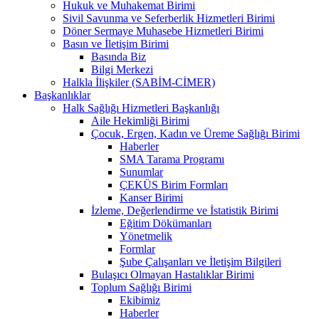
Hukuk ve Muhakemat Birimi
Sivil Savunma ve Seferberlik Hizmetleri Birimi
Döner Sermaye Muhasebe Hizmetleri Birimi
Basın ve İletişim Birimi
Basında Biz
Bilgi Merkezi
Halkla İlişkiler (SABİM-CİMER)
Başkanlıklar
Halk Sağlığı Hizmetleri Başkanlığı
Aile Hekimliği Birimi
Çocuk, Ergen, Kadın ve Üreme Sağlığı Birimi
Haberler
SMA Tarama Programı
Sunumlar
ÇEKÜS Birim Formları
Kanser Birimi
İzleme, Değerlendirme ve İstatistik Birimi
Eğitim Dökümanları
Yönetmelik
Formlar
Şube Çalışanları ve İletişim Bilgileri
Bulaşıcı Olmayan Hastalıklar Birimi
Toplum Sağlığı Birimi
Ekibimiz
Haberler