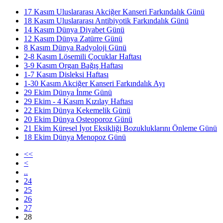
17 Kasım Uluslararası Akciğer Kanseri Farkındalık Günü
18 Kasım Uluslararası Antibiyotik Farkındalık Günü
14 Kasım Dünya Diyabet Günü
12 Kasım Dünya Zatürre Günü
8 Kasım Dünya Radyoloji Günü
2-8 Kasım Lösemili Çocuklar Haftası
3-9 Kasım Organ Bağış Haftası
1-7 Kasım Disleksi Haftası
1-30 Kasım Akciğer Kanseri Farkındalık Ayı
29 Ekim Dünya İnme Günü
29 Ekim - 4 Kasım Kızılay Haftası
22 Ekim Dünya Kekemelik Günü
20 Ekim Dünya Osteoporoz Günü
21 Ekim Küresel İyot Eksikliği Bozukluklarını Önleme Günü
18 Ekim Dünya Menopoz Günü
<<
<
..
24
25
26
27
28