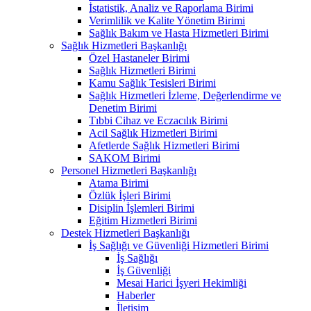
İstatistik, Analiz ve Raporlama Birimi
Verimlilik ve Kalite Yönetim Birimi
Sağlık Bakım ve Hasta Hizmetleri Birimi
Sağlık Hizmetleri Başkanlığı
Özel Hastaneler Birimi
Sağlık Hizmetleri Birimi
Kamu Sağlık Tesisleri Birimi
Sağlık Hizmetleri İzleme, Değerlendirme ve
Denetim Birimi
Tıbbi Cihaz ve Eczacılık Birimi
Acil Sağlık Hizmetleri Birimi
Afetlerde Sağlık Hizmetleri Birimi
SAKOM Birimi
Personel Hizmetleri Başkanlığı
Atama Birimi
Özlük İşleri Birimi
Disiplin İşlemleri Birimi
Eğitim Hizmetleri Birimi
Destek Hizmetleri Başkanlığı
İş Sağlığı ve Güvenliği Hizmetleri Birimi
İş Sağlığı
İş Güvenliği
Mesai Harici İşyeri Hekimliği
Haberler
İletişim