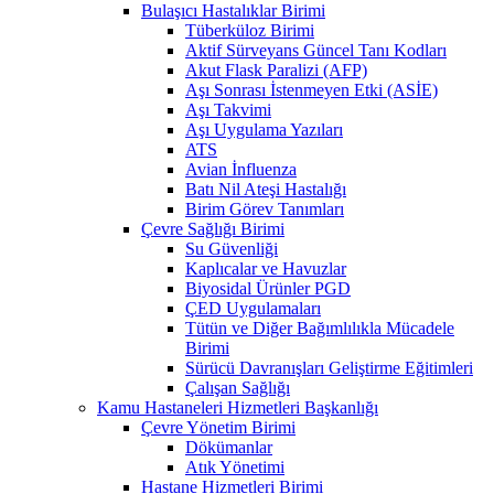
Bulaşıcı Hastalıklar Birimi
Tüberküloz Birimi
Aktif Sürveyans Güncel Tanı Kodları
Akut Flask Paralizi (AFP)
Aşı Sonrası İstenmeyen Etki (ASİE)
Aşı Takvimi
Aşı Uygulama Yazıları
ATS
Avian İnfluenza
Batı Nil Ateşi Hastalığı
Birim Görev Tanımları
Çevre Sağlığı Birimi
Su Güvenliği
Kaplıcalar ve Havuzlar
Biyosidal Ürünler PGD
ÇED Uygulamaları
Tütün ve Diğer Bağımlılıkla Mücadele
Birimi
Sürücü Davranışları Geliştirme Eğitimleri
Çalışan Sağlığı
Kamu Hastaneleri Hizmetleri Başkanlığı
Çevre Yönetim Birimi
Dökümanlar
Atık Yönetimi
Hastane Hizmetleri Birimi