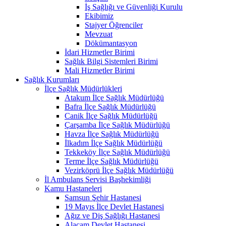
İş Sağlığı ve Güvenliği Kurulu
Ekibimiz
Stajyer Öğrenciler
Mevzuat
Dökümantasyon
İdari Hizmetler Birimi
Sağlık Bilgi Sistemleri Birimi
Mali Hizmetler Birimi
Sağlık Kurumları
İlçe Sağlık Müdürlükleri
Atakum İlçe Sağlık Müdürlüğü
Bafra İlçe Sağlık Müdürlüğü
Canik İlçe Sağlık Müdürlüğü
Çarşamba İlçe Sağlık Müdürlüğü
Havza İlçe Sağlık Müdürlüğü
İlkadım İlçe Sağlık Müdürlüğü
Tekkeköy İlçe Sağlık Müdürlüğü
Terme İlçe Sağlık Müdürlüğü
Vezirköprü İlçe Sağlık Müdürlüğü
İl Ambulans Servisi Başhekimliği
Kamu Hastaneleri
Samsun Şehir Hastanesi
19 Mayıs İlçe Devlet Hastanesi
Ağız ve Diş Sağlığı Hastanesi
Alaçam Devlet Hastanesi