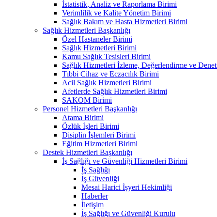
İstatistik, Analiz ve Raporlama Birimi
Verimlilik ve Kalite Yönetim Birimi
Sağlık Bakım ve Hasta Hizmetleri Birimi
Sağlık Hizmetleri Başkanlığı
Özel Hastaneler Birimi
Sağlık Hizmetleri Birimi
Kamu Sağlık Tesisleri Birimi
Sağlık Hizmetleri İzleme, Değerlendirme ve Denet
Tıbbi Cihaz ve Eczacılık Birimi
Acil Sağlık Hizmetleri Birimi
Afetlerde Sağlık Hizmetleri Birimi
SAKOM Birimi
Personel Hizmetleri Başkanlığı
Atama Birimi
Özlük İşleri Birimi
Disiplin İşlemleri Birimi
Eğitim Hizmetleri Birimi
Destek Hizmetleri Başkanlığı
İş Sağlığı ve Güvenliği Hizmetleri Birimi
İş Sağlığı
İş Güvenliği
Mesai Harici İşyeri Hekimliği
Haberler
İletişim
İş Sağlığı ve Güvenliği Kurulu