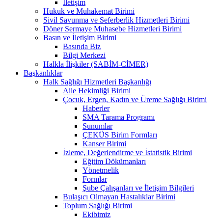
İletişim
Hukuk ve Muhakemat Birimi
Sivil Savunma ve Seferberlik Hizmetleri Birimi
Döner Sermaye Muhasebe Hizmetleri Birimi
Basın ve İletişim Birimi
Basında Biz
Bilgi Merkezi
Halkla İlişkiler (SABİM-CİMER)
Başkanlıklar
Halk Sağlığı Hizmetleri Başkanlığı
Aile Hekimliği Birimi
Çocuk, Ergen, Kadın ve Üreme Sağlığı Birimi
Haberler
SMA Tarama Programı
Sunumlar
ÇEKÜS Birim Formları
Kanser Birimi
İzleme, Değerlendirme ve İstatistik Birimi
Eğitim Dökümanları
Yönetmelik
Formlar
Şube Çalışanları ve İletişim Bilgileri
Bulaşıcı Olmayan Hastalıklar Birimi
Toplum Sağlığı Birimi
Ekibimiz