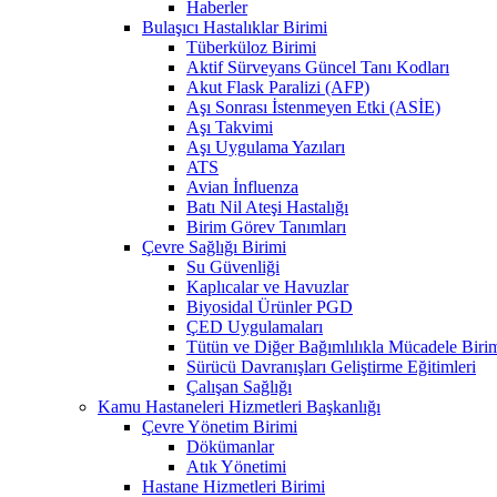
Haberler
Bulaşıcı Hastalıklar Birimi
Tüberküloz Birimi
Aktif Sürveyans Güncel Tanı Kodları
Akut Flask Paralizi (AFP)
Aşı Sonrası İstenmeyen Etki (ASİE)
Aşı Takvimi
Aşı Uygulama Yazıları
ATS
Avian İnfluenza
Batı Nil Ateşi Hastalığı
Birim Görev Tanımları
Çevre Sağlığı Birimi
Su Güvenliği
Kaplıcalar ve Havuzlar
Biyosidal Ürünler PGD
ÇED Uygulamaları
Tütün ve Diğer Bağımlılıkla Mücadele Biri
Sürücü Davranışları Geliştirme Eğitimleri
Çalışan Sağlığı
Kamu Hastaneleri Hizmetleri Başkanlığı
Çevre Yönetim Birimi
Dökümanlar
Atık Yönetimi
Hastane Hizmetleri Birimi