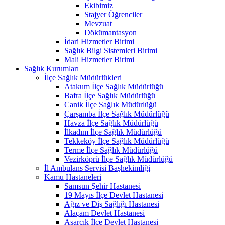
Ekibimiz
Stajyer Öğrenciler
Mevzuat
Dökümantasyon
İdari Hizmetler Birimi
Sağlık Bilgi Sistemleri Birimi
Mali Hizmetler Birimi
Sağlık Kurumları
İlçe Sağlık Müdürlükleri
Atakum İlçe Sağlık Müdürlüğü
Bafra İlçe Sağlık Müdürlüğü
Canik İlçe Sağlık Müdürlüğü
Çarşamba İlçe Sağlık Müdürlüğü
Havza İlçe Sağlık Müdürlüğü
İlkadım İlçe Sağlık Müdürlüğü
Tekkeköy İlçe Sağlık Müdürlüğü
Terme İlçe Sağlık Müdürlüğü
Vezirköprü İlçe Sağlık Müdürlüğü
İl Ambulans Servisi Başhekimliği
Kamu Hastaneleri
Samsun Şehir Hastanesi
19 Mayıs İlçe Devlet Hastanesi
Ağız ve Diş Sağlığı Hastanesi
Alaçam Devlet Hastanesi
Asarcık İlçe Devlet Hastanesi