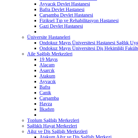
Ayvacık Devlet Hastanesi
Bafra Devlet Hastanesi
Çarşamba Devlet Hastanesi
Fiziksel Tıp ve Rehabilitasyon Hastanesi
Gazi Devlet Hastanesi
Üniversite Hastaneleri
Ondokuz Mayıs Üniversitesi Hastanesi Sağlık Uyg
Ondokuz Mayıs Üniversitesi Diş Hekimliği Fakült
Aile Sağlığı Merkezleri
19 Mayıs
Alaçam
Asarcık
Atakum
Ayvacık
Bafra
Canik
Çarşamba
Havza
İlkadım
Toplum Sağlığı Merkezleri
Sağlıklı Hayat Merkezleri
Ağız ve Diş Sağlığı Merkezleri
Atakum Ağız ve Diş Sağlığı Merkezi