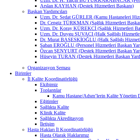
Uzm. Dr. H. Yalçın BÜYÜKKARABACAK (Person
Arslan KAYHAN (Destek Hizmetleri Başkanı)
Başkan Yardımcıları
Uzm. Dr. Sedat GÜRLER (Kamu Hastaneleri Hizme
Dr. Cengiz TÜRKMAN (Sağlık Hizmetleri Başkan
Uzm. Dr. Koray KÜREKCİ (Sağlık Hizmetleri Baş
Uzm. Dr. Duygu SUVACI (Halk Sağlığı Hizmetler
Dr. Murat BAŞESKİOĞLU (Halk Sağlığı Hizmetle
Şaban EROĞLU (Personel Hizmetleri Başkan Yard
Özcan ŞENYURT (Destek Hizmetleri Başkan Yard
Hüseyin TURAN (Destek Hizmetleri Başkan Yard
Organizasyon Şeması
Birimler
İl Kalite Koordinatörlüğü
Ekibimiz
Toplantılar
Kamu Hastane/Adsm’lerin Kalite Yönetim Dir
Eğitimler
Sağlıkta Kalite
Klinik Kalite
Sağlıkta Akreditasyon
İletişim
Hasta Hakları İl Koordinatörlüğü
Hasta Olarak Haklarımız