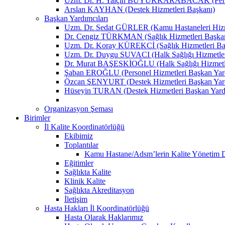
Uzm. Dr. H. Yalçın BÜYÜKKARABACAK (Person
Arslan KAYHAN (Destek Hizmetleri Başkanı)
Başkan Yardımcıları
Uzm. Dr. Sedat GÜRLER (Kamu Hastaneleri Hizme
Dr. Cengiz TÜRKMAN (Sağlık Hizmetleri Başkan
Uzm. Dr. Koray KÜREKCİ (Sağlık Hizmetleri Baş
Uzm. Dr. Duygu SUVACI (Halk Sağlığı Hizmetler
Dr. Murat BAŞESKİOĞLU (Halk Sağlığı Hizmetle
Şaban EROĞLU (Personel Hizmetleri Başkan Yard
Özcan ŞENYURT (Destek Hizmetleri Başkan Yard
Hüseyin TURAN (Destek Hizmetleri Başkan Yard
Organizasyon Şeması
Birimler
İl Kalite Koordinatörlüğü
Ekibimiz
Toplantılar
Kamu Hastane/Adsm’lerin Kalite Yönetim Dir
Eğitimler
Sağlıkta Kalite
Klinik Kalite
Sağlıkta Akreditasyon
İletişim
Hasta Hakları İl Koordinatörlüğü
Hasta Olarak Haklarımız