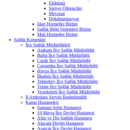
Ekibimiz
Stajyer Öğrenciler
Mevzuat
Dökümantasyon
İdari Hizmetler Birimi
Sağlık Bilgi Sistemleri Birimi
Mali Hizmetler Birimi
Sağlık Kurumları
İlçe Sağlık Müdürlükleri
Atakum İlçe Sağlık Müdürlüğü
Bafra İlçe Sağlık Müdürlüğü
Canik İlçe Sağlık Müdürlüğü
Çarşamba İlçe Sağlık Müdürlüğü
Havza İlçe Sağlık Müdürlüğü
İlkadım İlçe Sağlık Müdürlüğü
Tekkeköy İlçe Sağlık Müdürlüğü
Terme İlçe Sağlık Müdürlüğü
Vezirköprü İlçe Sağlık Müdürlüğü
İl Ambulans Servisi Başhekimliği
Kamu Hastaneleri
Samsun Şehir Hastanesi
19 Mayıs İlçe Devlet Hastanesi
Ağız ve Diş Sağlığı Hastanesi
Alaçam Devlet Hastanesi
Asarcık İlçe Devlet Hastanesi