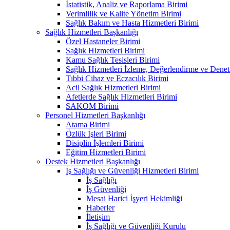
İstatistik, Analiz ve Raporlama Birimi
Verimlilik ve Kalite Yönetim Birimi
Sağlık Bakım ve Hasta Hizmetleri Birimi
Sağlık Hizmetleri Başkanlığı
Özel Hastaneler Birimi
Sağlık Hizmetleri Birimi
Kamu Sağlık Tesisleri Birimi
Sağlık Hizmetleri İzleme, Değerlendirme ve Denet
Tıbbi Cihaz ve Eczacılık Birimi
Acil Sağlık Hizmetleri Birimi
Afetlerde Sağlık Hizmetleri Birimi
SAKOM Birimi
Personel Hizmetleri Başkanlığı
Atama Birimi
Özlük İşleri Birimi
Disiplin İşlemleri Birimi
Eğitim Hizmetleri Birimi
Destek Hizmetleri Başkanlığı
İş Sağlığı ve Güvenliği Hizmetleri Birimi
İş Sağlığı
İş Güvenliği
Mesai Harici İşyeri Hekimliği
Haberler
İletişim
İş Sağlığı ve Güvenliği Kurulu