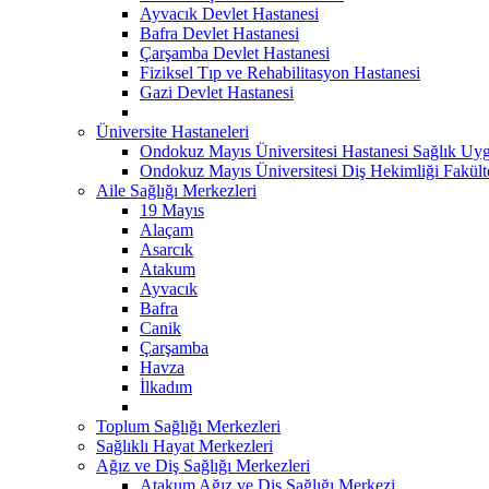
Ayvacık Devlet Hastanesi
Bafra Devlet Hastanesi
Çarşamba Devlet Hastanesi
Fiziksel Tıp ve Rehabilitasyon Hastanesi
Gazi Devlet Hastanesi
Üniversite Hastaneleri
Ondokuz Mayıs Üniversitesi Hastanesi Sağlık Uyg
Ondokuz Mayıs Üniversitesi Diş Hekimliği Fakült
Aile Sağlığı Merkezleri
19 Mayıs
Alaçam
Asarcık
Atakum
Ayvacık
Bafra
Canik
Çarşamba
Havza
İlkadım
Toplum Sağlığı Merkezleri
Sağlıklı Hayat Merkezleri
Ağız ve Diş Sağlığı Merkezleri
Atakum Ağız ve Diş Sağlığı Merkezi