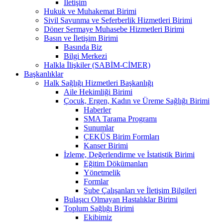
İletişim
Hukuk ve Muhakemat Birimi
Sivil Savunma ve Seferberlik Hizmetleri Birimi
Döner Sermaye Muhasebe Hizmetleri Birimi
Basın ve İletişim Birimi
Basında Biz
Bilgi Merkezi
Halkla İlişkiler (SABİM-CİMER)
Başkanlıklar
Halk Sağlığı Hizmetleri Başkanlığı
Aile Hekimliği Birimi
Çocuk, Ergen, Kadın ve Üreme Sağlığı Birimi
Haberler
SMA Tarama Programı
Sunumlar
ÇEKÜS Birim Formları
Kanser Birimi
İzleme, Değerlendirme ve İstatistik Birimi
Eğitim Dökümanları
Yönetmelik
Formlar
Şube Çalışanları ve İletişim Bilgileri
Bulaşıcı Olmayan Hastalıklar Birimi
Toplum Sağlığı Birimi
Ekibimiz