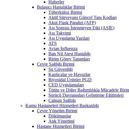
Haberler
Bulaşıcı Hastalıklar Birimi
Tüberküloz Birimi
Aktif Sürveyans Güncel Tanı Kodları
Akut Flask Paralizi (AFP)
Aşı Sonrası İstenmeyen Etki (ASİE)
Aşı Takvimi
Aşı Uygulama Yazıları
ATS
Avian İnfluenza
Batı Nil Ateşi Hastalığı
Birim Görev Tanımları
Çevre Sağlığı Birimi
Su Güvenliği
Kaplıcalar ve Havuzlar
Biyosidal Ürünler PGD
ÇED Uygulamaları
Tütün ve Diğer Bağımlılıkla Mücadele Biri
Sürücü Davranışları Geliştirme Eğitimleri
Çalışan Sağlığı
Kamu Hastaneleri Hizmetleri Başkanlığı
Çevre Yönetim Birimi
Dökümanlar
Atık Yönetimi
Hastane Hizmetleri Birimi