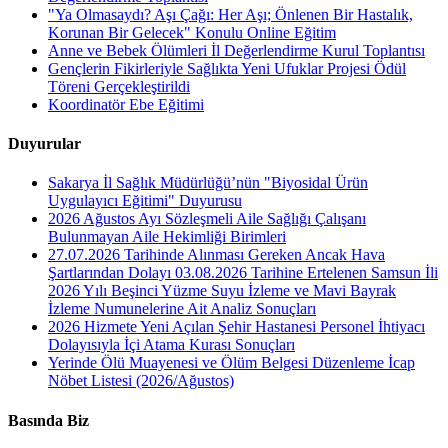
"Ya Olmasaydı? Aşı Çağı: Her Aşı; Önlenen Bir Hastalık,
Korunan Bir Gelecek" Konulu Online Eğitim
Anne ve Bebek Ölümleri İl Değerlendirme Kurul Toplantısı
Gençlerin Fikirleriyle Sağlıkta Yeni Ufuklar Projesi Ödül
Töreni Gerçekleştirildi
Koordinatör Ebe Eğitimi
Duyurular
Sakarya İl Sağlık Müdürlüğü’nün "Biyosidal Ürün
Uygulayıcı Eğitimi" Duyurusu
2026 Ağustos Ayı Sözleşmeli Aile Sağlığı Çalışanı
Bulunmayan Aile Hekimliği Birimleri
27.07.2026 Tarihinde Alınması Gereken Ancak Hava
Şartlarından Dolayı 03.08.2026 Tarihine Ertelenen Samsun İli
2026 Yılı Beşinci Yüzme Suyu İzleme ve Mavi Bayrak
İzleme Numunelerine Ait Analiz Sonuçları
2026 Hizmete Yeni Açılan Şehir Hastanesi Personel İhtiyacı
Dolayısıyla İçi Atama Kurası Sonuçları
Yerinde Ölü Muayenesi ve Ölüm Belgesi Düzenleme İcap
Nöbet Listesi (2026/Ağustos)
Basında Biz