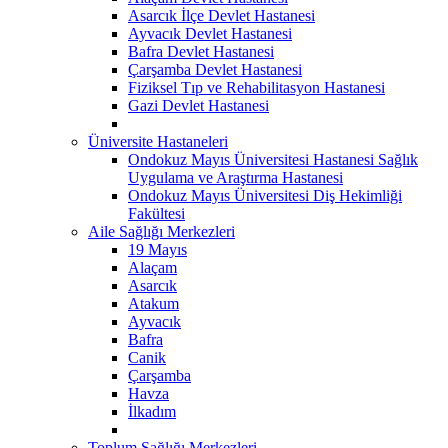
Asarcık İlçe Devlet Hastanesi
Ayvacık Devlet Hastanesi
Bafra Devlet Hastanesi
Çarşamba Devlet Hastanesi
Fiziksel Tıp ve Rehabilitasyon Hastanesi
Gazi Devlet Hastanesi
Üniversite Hastaneleri
Ondokuz Mayıs Üniversitesi Hastanesi Sağlık
Uygulama ve Araştırma Hastanesi
Ondokuz Mayıs Üniversitesi Diş Hekimliği
Fakültesi
Aile Sağlığı Merkezleri
19 Mayıs
Alaçam
Asarcık
Atakum
Ayvacık
Bafra
Canik
Çarşamba
Havza
İlkadım
Toplum Sağlığı Merkezleri