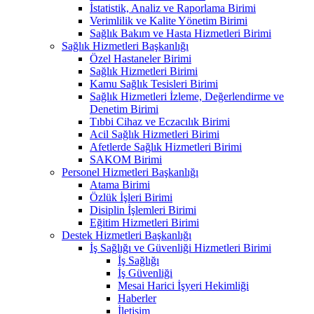
İstatistik, Analiz ve Raporlama Birimi
Verimlilik ve Kalite Yönetim Birimi
Sağlık Bakım ve Hasta Hizmetleri Birimi
Sağlık Hizmetleri Başkanlığı
Özel Hastaneler Birimi
Sağlık Hizmetleri Birimi
Kamu Sağlık Tesisleri Birimi
Sağlık Hizmetleri İzleme, Değerlendirme ve
Denetim Birimi
Tıbbi Cihaz ve Eczacılık Birimi
Acil Sağlık Hizmetleri Birimi
Afetlerde Sağlık Hizmetleri Birimi
SAKOM Birimi
Personel Hizmetleri Başkanlığı
Atama Birimi
Özlük İşleri Birimi
Disiplin İşlemleri Birimi
Eğitim Hizmetleri Birimi
Destek Hizmetleri Başkanlığı
İş Sağlığı ve Güvenliği Hizmetleri Birimi
İş Sağlığı
İş Güvenliği
Mesai Harici İşyeri Hekimliği
Haberler
İletişim