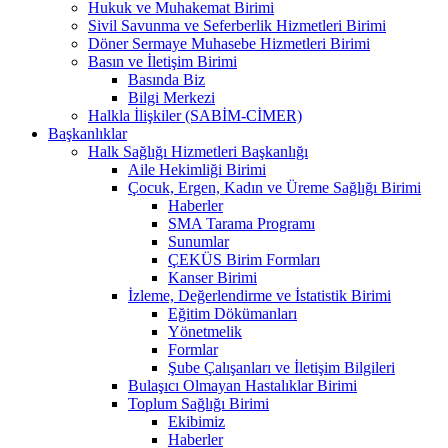
Hukuk ve Muhakemat Birimi
Sivil Savunma ve Seferberlik Hizmetleri Birimi
Döner Sermaye Muhasebe Hizmetleri Birimi
Basın ve İletişim Birimi
Basında Biz
Bilgi Merkezi
Halkla İlişkiler (SABİM-CİMER)
Başkanlıklar
Halk Sağlığı Hizmetleri Başkanlığı
Aile Hekimliği Birimi
Çocuk, Ergen, Kadın ve Üreme Sağlığı Birimi
Haberler
SMA Tarama Programı
Sunumlar
ÇEKÜS Birim Formları
Kanser Birimi
İzleme, Değerlendirme ve İstatistik Birimi
Eğitim Dökümanları
Yönetmelik
Formlar
Şube Çalışanları ve İletişim Bilgileri
Bulaşıcı Olmayan Hastalıklar Birimi
Toplum Sağlığı Birimi
Ekibimiz
Haberler