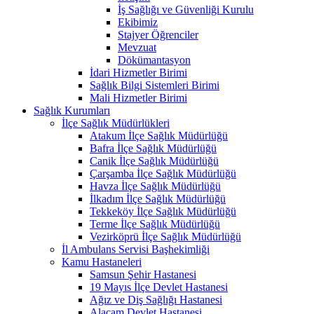
İş Sağlığı ve Güvenliği Kurulu
Ekibimiz
Stajyer Öğrenciler
Mevzuat
Dökümantasyon
İdari Hizmetler Birimi
Sağlık Bilgi Sistemleri Birimi
Mali Hizmetler Birimi
Sağlık Kurumları
İlçe Sağlık Müdürlükleri
Atakum İlçe Sağlık Müdürlüğü
Bafra İlçe Sağlık Müdürlüğü
Canik İlçe Sağlık Müdürlüğü
Çarşamba İlçe Sağlık Müdürlüğü
Havza İlçe Sağlık Müdürlüğü
İlkadım İlçe Sağlık Müdürlüğü
Tekkeköy İlçe Sağlık Müdürlüğü
Terme İlçe Sağlık Müdürlüğü
Vezirköprü İlçe Sağlık Müdürlüğü
İl Ambulans Servisi Başhekimliği
Kamu Hastaneleri
Samsun Şehir Hastanesi
19 Mayıs İlçe Devlet Hastanesi
Ağız ve Diş Sağlığı Hastanesi
Alaçam Devlet Hastanesi