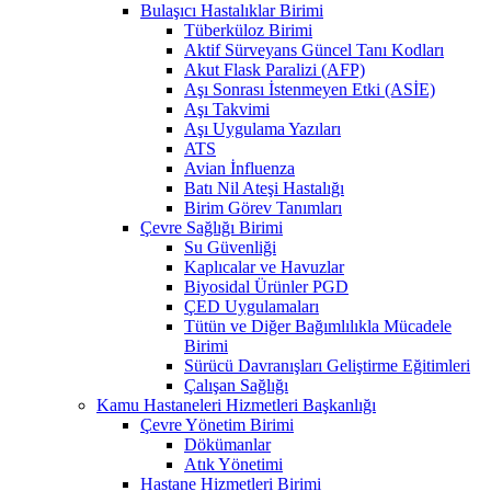
Bulaşıcı Hastalıklar Birimi
Tüberküloz Birimi
Aktif Sürveyans Güncel Tanı Kodları
Akut Flask Paralizi (AFP)
Aşı Sonrası İstenmeyen Etki (ASİE)
Aşı Takvimi
Aşı Uygulama Yazıları
ATS
Avian İnfluenza
Batı Nil Ateşi Hastalığı
Birim Görev Tanımları
Çevre Sağlığı Birimi
Su Güvenliği
Kaplıcalar ve Havuzlar
Biyosidal Ürünler PGD
ÇED Uygulamaları
Tütün ve Diğer Bağımlılıkla Mücadele
Birimi
Sürücü Davranışları Geliştirme Eğitimleri
Çalışan Sağlığı
Kamu Hastaneleri Hizmetleri Başkanlığı
Çevre Yönetim Birimi
Dökümanlar
Atık Yönetimi
Hastane Hizmetleri Birimi