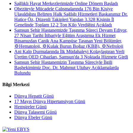
Sağlıklı Hayat Merkezlerimizde Online Dönem Başladı
Obeziteyle Mücadele Çalışmalarında 176 Bin Kişiye
Ulaşıldığını Belirten Halk Sağlığı Hizmetleri Başkanımız Dr.
Hatice Öz, Düzenli Takipleri Yapılan 3.328 Kişinin İl
Genelinde Toplam 12,2 Ton Kilo Verdiğini Açıkladı
Samsun Şehir Hastanemizde Taşınma Süreci Devam Ediyor,
27 Nisan Tarihi İtibariyle Eğitim Araştırma Ek Hizmet
Binamızdan Canik Ana Kampüse Taşınan Yeni Bölümler,
💢Hematoloji, 💢Kulak Burun Boğaz (KBB), 💢Nefroloji
Ani Kalp Durmalarında İlk Müdahaleyi Kolaylaştıran Yerli
Üretim OED Cihazları, Samsun'da 3 Noktada Hizmete Girdi
Samsun Şehir Hastanemizin Taşınma Süreciyle İlgili
Başhekimimiz Doç. Dr. Mahmut Ulubay Açıklamalarda
Bulundu
Bilgi Merkezi
Dünya Hepatit Günü
17 Mayıs Dünya Hipertansiyon Günü
Hemşireler Günü
Dünya Talasemi Günü
Dünya Ebeler Günü