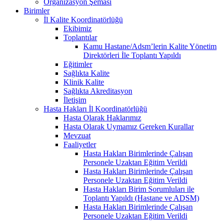
Organizasyon Şeması
Birimler
İl Kalite Koordinatörlüğü
Ekibimiz
Toplantılar
Kamu Hastane/Adsm’lerin Kalite Yönetim
Direktörleri İle Toplantı Yapıldı
Eğitimler
Sağlıkta Kalite
Klinik Kalite
Sağlıkta Akreditasyon
İletişim
Hasta Hakları İl Koordinatörlüğü
Hasta Olarak Haklarımız
Hasta Olarak Uymamız Gereken Kurallar
Mevzuat
Faaliyetler
Hasta Hakları Birimlerinde Çalışan
Personele Uzaktan Eğitim Verildi
Hasta Hakları Birimlerinde Çalışan
Personele Uzaktan Eğitim Verildi
Hasta Hakları Birim Sorumluları ile
Toplantı Yapıldı (Hastane ve ADSM)
Hasta Hakları Birimlerinde Çalışan
Personele Uzaktan Eğitim Verildi