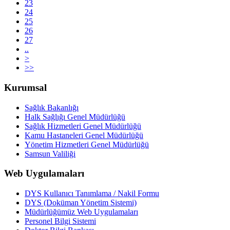
23
24
25
26
27
..
>
>>
Kurumsal
Sağlık Bakanlığı
Halk Sağlığı Genel Müdürlüğü
Sağlık Hizmetleri Genel Müdürlüğü
Kamu Hastaneleri Genel Müdürlüğü
Yönetim Hizmetleri Genel Müdürlüğü
Samsun Valiliği
Web Uygulamaları
DYS Kullanıcı Tanımlama / Nakil Formu
DYS (Doküman Yönetim Sistemi)
Müdürlüğümüz Web Uygulamaları
Personel Bilgi Sistemi