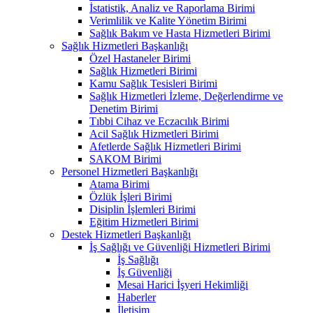
İstatistik, Analiz ve Raporlama Birimi
Verimlilik ve Kalite Yönetim Birimi
Sağlık Bakım ve Hasta Hizmetleri Birimi
Sağlık Hizmetleri Başkanlığı
Özel Hastaneler Birimi
Sağlık Hizmetleri Birimi
Kamu Sağlık Tesisleri Birimi
Sağlık Hizmetleri İzleme, Değerlendirme ve
Denetim Birimi
Tıbbi Cihaz ve Eczacılık Birimi
Acil Sağlık Hizmetleri Birimi
Afetlerde Sağlık Hizmetleri Birimi
SAKOM Birimi
Personel Hizmetleri Başkanlığı
Atama Birimi
Özlük İşleri Birimi
Disiplin İşlemleri Birimi
Eğitim Hizmetleri Birimi
Destek Hizmetleri Başkanlığı
İş Sağlığı ve Güvenliği Hizmetleri Birimi
İş Sağlığı
İş Güvenliği
Mesai Harici İşyeri Hekimliği
Haberler
İletişim