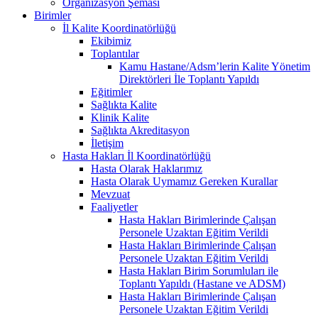
Organizasyon Şeması
Birimler
İl Kalite Koordinatörlüğü
Ekibimiz
Toplantılar
Kamu Hastane/Adsm’lerin Kalite Yönetim
Direktörleri İle Toplantı Yapıldı
Eğitimler
Sağlıkta Kalite
Klinik Kalite
Sağlıkta Akreditasyon
İletişim
Hasta Hakları İl Koordinatörlüğü
Hasta Olarak Haklarımız
Hasta Olarak Uymamız Gereken Kurallar
Mevzuat
Faaliyetler
Hasta Hakları Birimlerinde Çalışan
Personele Uzaktan Eğitim Verildi
Hasta Hakları Birimlerinde Çalışan
Personele Uzaktan Eğitim Verildi
Hasta Hakları Birim Sorumluları ile
Toplantı Yapıldı (Hastane ve ADSM)
Hasta Hakları Birimlerinde Çalışan
Personele Uzaktan Eğitim Verildi