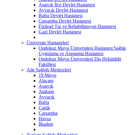
Asarcık İlçe Devlet Hastanesi
Ayvacık Devlet Hastanesi
Bafra Devlet Hastanesi
Çarşamba Devlet Hastanesi
Fiziksel Tıp ve Rehabilitasyon Hastanesi
Gazi Devlet Hastanesi
Üniversite Hastaneleri
Ondokuz Mayıs Üniversitesi Hastanesi Sağlık
Uygulama ve Araştırma Hastanesi
Ondokuz Mayıs Üniversitesi Diş Hekimliği
Fakültesi
Aile Sağlığı Merkezleri
19 Mayıs
Alaçam
Asarcık
Atakum
Ayvacık
Bafra
Canik
Çarşamba
Havza
İlkadım
Toplum Sağlığı Merkezleri