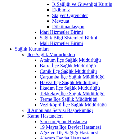
İş Sağlığı ve Güvenliği Kurulu
Ekibimiz
Stajyer Öğrenciler
Mevzuat
Dökümantasyon
İdari Hizmetler Birimi
Sağlık Bilgi Sistemleri Birimi
Mali Hizmetler Birimi
Sağlık Kurumları
İlçe Sağlık Müdürlükleri
Atakum İlçe Sağlık Müdürlüğü
Bafra İlçe Sağlık Müdürlüğü
Canik İlçe Sağlık Müdürlüğü
Çarşamba İlçe Sağlık Müdürlüğü
Havza İlçe Sağlık Müdürlüğü
İlkadım İlçe Sağlık Müdürlüğü
Tekkeköy İlçe Sağlık Müdürlüğü
Terme İlçe Sağlık Müdürlüğü
Vezirköprü İlçe Sağlık Müdürlüğü
İl Ambulans Servisi Başhekimliği
Kamu Hastaneleri
Samsun Şehir Hastanesi
19 Mayıs İlçe Devlet Hastanesi
Ağız ve Diş Sağlığı Hastanesi
Alaçam Devlet Hastanesi