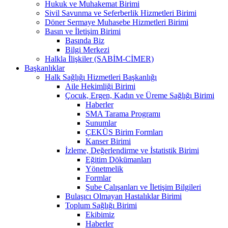
Hukuk ve Muhakemat Birimi
Sivil Savunma ve Seferberlik Hizmetleri Birimi
Döner Sermaye Muhasebe Hizmetleri Birimi
Basın ve İletişim Birimi
Basında Biz
Bilgi Merkezi
Halkla İlişkiler (SABİM-CİMER)
Başkanlıklar
Halk Sağlığı Hizmetleri Başkanlığı
Aile Hekimliği Birimi
Çocuk, Ergen, Kadın ve Üreme Sağlığı Birimi
Haberler
SMA Tarama Programı
Sunumlar
ÇEKÜS Birim Formları
Kanser Birimi
İzleme, Değerlendirme ve İstatistik Birimi
Eğitim Dökümanları
Yönetmelik
Formlar
Şube Çalışanları ve İletişim Bilgileri
Bulaşıcı Olmayan Hastalıklar Birimi
Toplum Sağlığı Birimi
Ekibimiz
Haberler