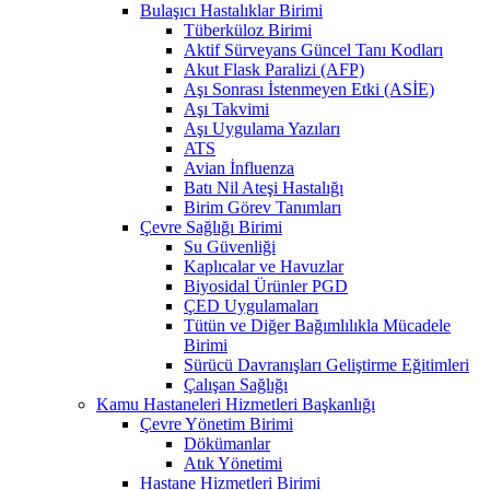
Bulaşıcı Hastalıklar Birimi
Tüberküloz Birimi
Aktif Sürveyans Güncel Tanı Kodları
Akut Flask Paralizi (AFP)
Aşı Sonrası İstenmeyen Etki (ASİE)
Aşı Takvimi
Aşı Uygulama Yazıları
ATS
Avian İnfluenza
Batı Nil Ateşi Hastalığı
Birim Görev Tanımları
Çevre Sağlığı Birimi
Su Güvenliği
Kaplıcalar ve Havuzlar
Biyosidal Ürünler PGD
ÇED Uygulamaları
Tütün ve Diğer Bağımlılıkla Mücadele
Birimi
Sürücü Davranışları Geliştirme Eğitimleri
Çalışan Sağlığı
Kamu Hastaneleri Hizmetleri Başkanlığı
Çevre Yönetim Birimi
Dökümanlar
Atık Yönetimi
Hastane Hizmetleri Birimi