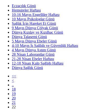
Eczacılık Günü
Hemşireler Haftası
10-16 Mayıs Engelliler Haftası
10 Mayıs Psikologlar Günü
Sağlık İçin Hareket Et Günü
9 Mayıs Dünya Çölyak Günü
Dünya Kızılay ve Kızılhaç Günü
Dünya Talasemi Günü
5 Mayıs Dünya Ebeler Günü
4-10 Mayıs İş Sağlığı ve Güvenliği Haftası
4 Mayıs Dünya Astım Günü
28 Nisan Laborantlar Günü
21-28 Nisan Ebeler Haftası
12-18 Nisan Kalp Sağlığı Haftası
Dünya Sağlık Günü
<<
<
..
18
19
20
21
22