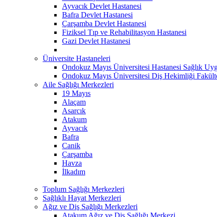
Ayvacık Devlet Hastanesi
Bafra Devlet Hastanesi
Çarşamba Devlet Hastanesi
Fiziksel Tıp ve Rehabilitasyon Hastanesi
Gazi Devlet Hastanesi
Üniversite Hastaneleri
Ondokuz Mayıs Üniversitesi Hastanesi Sağlık Uyg
Ondokuz Mayıs Üniversitesi Diş Hekimliği Fakült
Aile Sağlığı Merkezleri
19 Mayıs
Alaçam
Asarcık
Atakum
Ayvacık
Bafra
Canik
Çarşamba
Havza
İlkadım
Toplum Sağlığı Merkezleri
Sağlıklı Hayat Merkezleri
Ağız ve Diş Sağlığı Merkezleri
Atakum Ağız ve Diş Sağlığı Merkezi