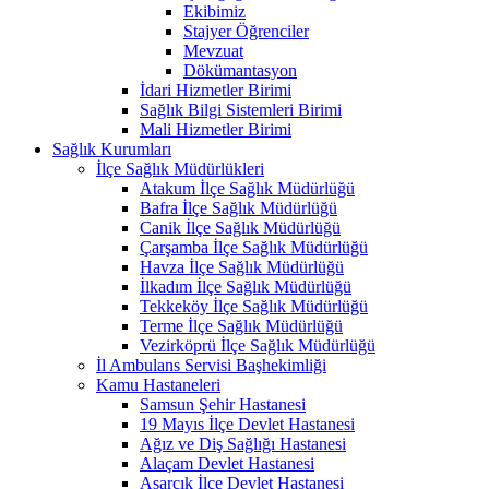
Ekibimiz
Stajyer Öğrenciler
Mevzuat
Dökümantasyon
İdari Hizmetler Birimi
Sağlık Bilgi Sistemleri Birimi
Mali Hizmetler Birimi
Sağlık Kurumları
İlçe Sağlık Müdürlükleri
Atakum İlçe Sağlık Müdürlüğü
Bafra İlçe Sağlık Müdürlüğü
Canik İlçe Sağlık Müdürlüğü
Çarşamba İlçe Sağlık Müdürlüğü
Havza İlçe Sağlık Müdürlüğü
İlkadım İlçe Sağlık Müdürlüğü
Tekkeköy İlçe Sağlık Müdürlüğü
Terme İlçe Sağlık Müdürlüğü
Vezirköprü İlçe Sağlık Müdürlüğü
İl Ambulans Servisi Başhekimliği
Kamu Hastaneleri
Samsun Şehir Hastanesi
19 Mayıs İlçe Devlet Hastanesi
Ağız ve Diş Sağlığı Hastanesi
Alaçam Devlet Hastanesi
Asarcık İlçe Devlet Hastanesi