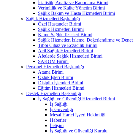
İstatistik, Analiz ve Raporlama Birimi
Verimlilik ve Kalite Yönetim Birimi
Sağlık Bakım ve Hasta Hizmetleri Birimi
Sağlık Hizmetleri Başkanlığı
Özel Hastaneler Birimi
Sağlık Hizmetleri Birimi
Kamu Sağlık Tesisleri Birimi
Sağlık Hizmetleri İzleme, Değerlendirme ve Denet
Tıbbi Cihaz ve Eczacılık Birimi
Acil Sağlık Hizmetleri Birimi
Afetlerde Sağlık Hizmetleri Birimi
SAKOM Birimi
Personel Hizmetleri Başkanlığı
Atama Birimi
Özlük İşleri Birimi
Disiplin İşlemleri Birimi
Eğitim Hizmetleri Birimi
Destek Hizmetleri Başkanlığı
İş Sağlığı ve Güvenliği Hizmetleri Birimi
İş Sağlığı
İş Güvenliği
Mesai Harici İşyeri Hekimliği
Haberler
İletişim
İş Sağlığı ve Güvenliği Kurulu