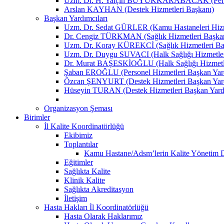
Uzm. Dr. H. Yalçın BÜYÜKKARABACAK (Person
Arslan KAYHAN (Destek Hizmetleri Başkanı)
Başkan Yardımcıları
Uzm. Dr. Sedat GÜRLER (Kamu Hastaneleri Hizme
Dr. Cengiz TÜRKMAN (Sağlık Hizmetleri Başkan
Uzm. Dr. Koray KÜREKCİ (Sağlık Hizmetleri Baş
Uzm. Dr. Duygu SUVACI (Halk Sağlığı Hizmetler
Dr. Murat BAŞESKİOĞLU (Halk Sağlığı Hizmetle
Şaban EROĞLU (Personel Hizmetleri Başkan Yard
Özcan ŞENYURT (Destek Hizmetleri Başkan Yard
Hüseyin TURAN (Destek Hizmetleri Başkan Yard
Organizasyon Şeması
Birimler
İl Kalite Koordinatörlüğü
Ekibimiz
Toplantılar
Kamu Hastane/Adsm’lerin Kalite Yönetim Dir
Eğitimler
Sağlıkta Kalite
Klinik Kalite
Sağlıkta Akreditasyon
İletişim
Hasta Hakları İl Koordinatörlüğü
Hasta Olarak Haklarımız