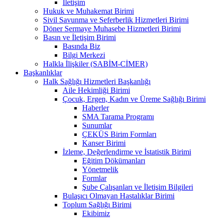
İletişim
Hukuk ve Muhakemat Birimi
Sivil Savunma ve Seferberlik Hizmetleri Birimi
Döner Sermaye Muhasebe Hizmetleri Birimi
Basın ve İletişim Birimi
Basında Biz
Bilgi Merkezi
Halkla İlişkiler (SABİM-CİMER)
Başkanlıklar
Halk Sağlığı Hizmetleri Başkanlığı
Aile Hekimliği Birimi
Çocuk, Ergen, Kadın ve Üreme Sağlığı Birimi
Haberler
SMA Tarama Programı
Sunumlar
ÇEKÜS Birim Formları
Kanser Birimi
İzleme, Değerlendirme ve İstatistik Birimi
Eğitim Dökümanları
Yönetmelik
Formlar
Şube Çalışanları ve İletişim Bilgileri
Bulaşıcı Olmayan Hastalıklar Birimi
Toplum Sağlığı Birimi
Ekibimiz