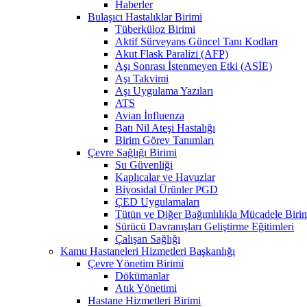
Haberler
Bulaşıcı Hastalıklar Birimi
Tüberküloz Birimi
Aktif Sürveyans Güncel Tanı Kodları
Akut Flask Paralizi (AFP)
Aşı Sonrası İstenmeyen Etki (ASİE)
Aşı Takvimi
Aşı Uygulama Yazıları
ATS
Avian İnfluenza
Batı Nil Ateşi Hastalığı
Birim Görev Tanımları
Çevre Sağlığı Birimi
Su Güvenliği
Kaplıcalar ve Havuzlar
Biyosidal Ürünler PGD
ÇED Uygulamaları
Tütün ve Diğer Bağımlılıkla Mücadele Biri
Sürücü Davranışları Geliştirme Eğitimleri
Çalışan Sağlığı
Kamu Hastaneleri Hizmetleri Başkanlığı
Çevre Yönetim Birimi
Dökümanlar
Atık Yönetimi
Hastane Hizmetleri Birimi