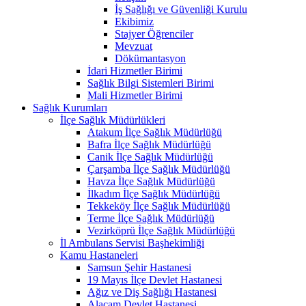
İş Sağlığı ve Güvenliği Kurulu
Ekibimiz
Stajyer Öğrenciler
Mevzuat
Dökümantasyon
İdari Hizmetler Birimi
Sağlık Bilgi Sistemleri Birimi
Mali Hizmetler Birimi
Sağlık Kurumları
İlçe Sağlık Müdürlükleri
Atakum İlçe Sağlık Müdürlüğü
Bafra İlçe Sağlık Müdürlüğü
Canik İlçe Sağlık Müdürlüğü
Çarşamba İlçe Sağlık Müdürlüğü
Havza İlçe Sağlık Müdürlüğü
İlkadım İlçe Sağlık Müdürlüğü
Tekkeköy İlçe Sağlık Müdürlüğü
Terme İlçe Sağlık Müdürlüğü
Vezirköprü İlçe Sağlık Müdürlüğü
İl Ambulans Servisi Başhekimliği
Kamu Hastaneleri
Samsun Şehir Hastanesi
19 Mayıs İlçe Devlet Hastanesi
Ağız ve Diş Sağlığı Hastanesi
Alaçam Devlet Hastanesi