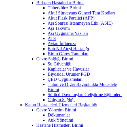
Bulaşıcı Hastalıklar Birimi
Tüberküloz Birimi
Aktif Sürveyans Güncel Tanı Kodları
Akut Flask Paralizi (AFP)
Aşı Sonrası İstenmeyen Etki (ASİE)
Aşı Takvimi
Aşı Uygulama Yazıları
ATS
Avian İnfluenza
Batı Nil Ateşi Hastalığı
Birim Görev Tanımları
Çevre Sağlığı Birimi
Su Güvenliği
Kaplıcalar ve Havuzlar
Biyosidal Ürünler PGD
ÇED Uygulamaları
Tütün ve Diğer Bağımlılıkla Mücadele
Birimi
Sürücü Davranışları Geliştirme Eğitimleri
Çalışan Sağlığı
Kamu Hastaneleri Hizmetleri Başkanlığı
Çevre Yönetim Birimi
Dökümanlar
Atık Yönetimi
Hastane Hizmetleri Birimi