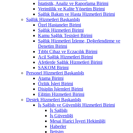
İstatistik, Analiz ve Raporlama Birimi
Verimlilik ve Kalite Yönetim Birimi
Sağlık Bakım ve Hasta Hizmetleri Birimi
Sağlık Hizmetleri Başkanlığı
Özel Hastaneler Birimi
Sağlık Hizmetleri Birimi
Kamu Sağlık Tesisleri Birimi
Sağlık Hizmetleri İzleme, Değerlendirme ve
Denetim Birimi
Tıbbi Cihaz ve Eczacılık Birimi
Acil Sağlık Hizmetleri Birimi
Afetlerde Sağlık Hizmetleri Birimi
SAKOM Birimi
Personel Hizmetleri Başkanlığı
Atama Birimi
Özlük İşleri Birimi
Disiplin İşlemleri Birimi
Eğitim Hizmetleri Birimi
Destek Hizmetleri Başkanlığı
İş Sağlığı ve Güvenliği Hizmetleri Birimi
İş Sağlığı
İş Güvenliği
Mesai Harici İşyeri Hekimliği
Haberler
İletişim