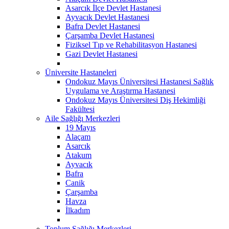
Asarcık İlçe Devlet Hastanesi
Ayvacık Devlet Hastanesi
Bafra Devlet Hastanesi
Çarşamba Devlet Hastanesi
Fiziksel Tıp ve Rehabilitasyon Hastanesi
Gazi Devlet Hastanesi
Üniversite Hastaneleri
Ondokuz Mayıs Üniversitesi Hastanesi Sağlık
Uygulama ve Araştırma Hastanesi
Ondokuz Mayıs Üniversitesi Diş Hekimliği
Fakültesi
Aile Sağlığı Merkezleri
19 Mayıs
Alaçam
Asarcık
Atakum
Ayvacık
Bafra
Canik
Çarşamba
Havza
İlkadım
Toplum Sağlığı Merkezleri