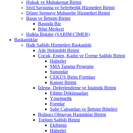
Hukuk ve Muhakemat Birimi
Sivil Savunma ve Seferberlik Hizmetleri Birimi
Döner Sermaye Muhasebe Hizmetleri Birimi
Basın ve İletişim Birimi
Basında Biz
Bilgi Merkezi
Halkla İlişkiler (SABİM-CİMER)
Başkanlıklar
Halk Sağlığı Hizmetleri Başkanlığı
Aile Hekimliği Birimi
Çocuk, Ergen, Kadın ve Üreme Sağlığı Birimi
Haberler
SMA Tarama Programı
Sunumlar
ÇEKÜS Birim Formları
Kanser Birimi
İzleme, Değerlendirme ve İstatistik Birimi
Eğitim Dökümanları
Yönetmelik
Formlar
Şube Çalışanları ve İletişim Bilgileri
Bulaşıcı Olmayan Hastalıklar Birimi
Toplum Sağlığı Birimi
Ekibimiz
Haberler