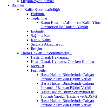
Organizasyon Şeması
Birimler
İl Kalite Koordinatörlüğü
Ekibimiz
Toplantılar
Kamu Hastane/Adsm’lerin Kalite Yönetim
Direktörleri İle Toplantı Yapıldı
Eğitimler
Sağlıkta Kalite
Klinik Kalite
Sağlıkta Akreditasyon
İletişim
Hasta Hakları İl Koordinatörlüğü
Hasta Olarak Haklarımız
Hasta Olarak Uymamız Gereken Kurallar
Mevzuat
Faaliyetler
Hasta Hakları Birimlerinde Çalışan
Personele Uzaktan Eğitim Verildi
Hasta Hakları Birimlerinde Çalışan
Personele Uzaktan Eğitim Verildi
Hasta Hakları Birim Sorumluları ile
Toplantı Yapıldı (Hastane ve ADSM)
Hasta Hakları Birimlerinde Çalışan
Personele Uzaktan Eğitim Verildi