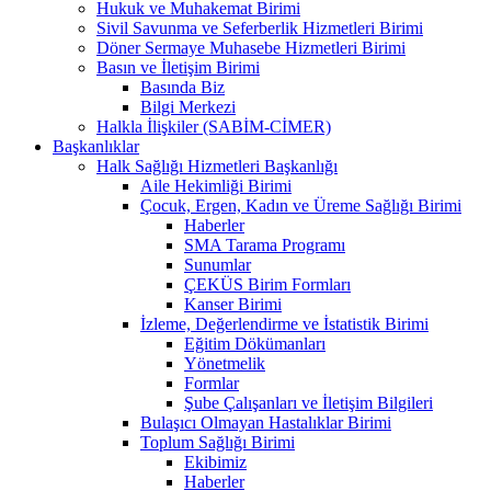
Hukuk ve Muhakemat Birimi
Sivil Savunma ve Seferberlik Hizmetleri Birimi
Döner Sermaye Muhasebe Hizmetleri Birimi
Basın ve İletişim Birimi
Basında Biz
Bilgi Merkezi
Halkla İlişkiler (SABİM-CİMER)
Başkanlıklar
Halk Sağlığı Hizmetleri Başkanlığı
Aile Hekimliği Birimi
Çocuk, Ergen, Kadın ve Üreme Sağlığı Birimi
Haberler
SMA Tarama Programı
Sunumlar
ÇEKÜS Birim Formları
Kanser Birimi
İzleme, Değerlendirme ve İstatistik Birimi
Eğitim Dökümanları
Yönetmelik
Formlar
Şube Çalışanları ve İletişim Bilgileri
Bulaşıcı Olmayan Hastalıklar Birimi
Toplum Sağlığı Birimi
Ekibimiz
Haberler