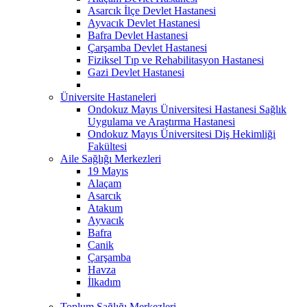
Asarcık İlçe Devlet Hastanesi
Ayvacık Devlet Hastanesi
Bafra Devlet Hastanesi
Çarşamba Devlet Hastanesi
Fiziksel Tıp ve Rehabilitasyon Hastanesi
Gazi Devlet Hastanesi
Üniversite Hastaneleri
Ondokuz Mayıs Üniversitesi Hastanesi Sağlık
Uygulama ve Araştırma Hastanesi
Ondokuz Mayıs Üniversitesi Diş Hekimliği
Fakültesi
Aile Sağlığı Merkezleri
19 Mayıs
Alaçam
Asarcık
Atakum
Ayvacık
Bafra
Canik
Çarşamba
Havza
İlkadım
Toplum Sağlığı Merkezleri