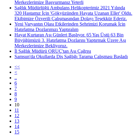
Merkezlerimize Başvurmanız Yeterli
Sağlık Müdürlüğü Ambulans Helikopterimiz 2021 Yılında
320 Hastamız İçin 'Gökyüzünden Hayata Uzanan Eller' Oldu.
Ekibimize Özverili Çalışmasından Dolayı Teşekkür Ederiz.
Yeni Varyantın Olası Etkilerinden Şehrimizi Korumak İçin
Hatırlatma Dozlarımızı Yaptıralım
Hayat Kurtaran Aşı Günleri Başlıyor. 65 Yaş Üstü 63 Bin
Büyüğümüzü 3. Hatırlatma Dozlarını Yaptırmak Üzere Aşı
Merkezlerimize Bekliyoruz.
İl Sağlık Müdürü ORUÇ'tan Aşı Çağrısı
Samsun'da Okullarda Diş Sağlığı Tarama Çalışması Başladı
<<
<
..
6
7
8
9
10
11
12
13
14
15