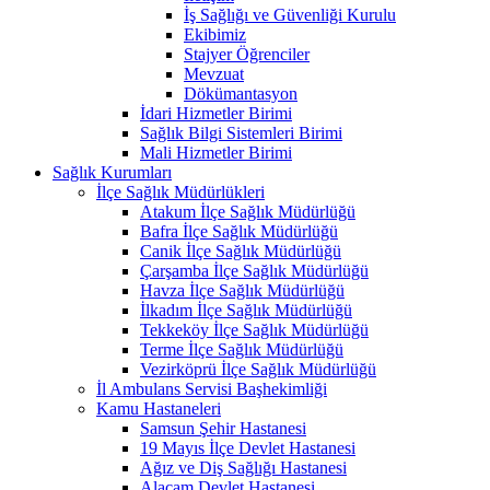
İş Sağlığı ve Güvenliği Kurulu
Ekibimiz
Stajyer Öğrenciler
Mevzuat
Dökümantasyon
İdari Hizmetler Birimi
Sağlık Bilgi Sistemleri Birimi
Mali Hizmetler Birimi
Sağlık Kurumları
İlçe Sağlık Müdürlükleri
Atakum İlçe Sağlık Müdürlüğü
Bafra İlçe Sağlık Müdürlüğü
Canik İlçe Sağlık Müdürlüğü
Çarşamba İlçe Sağlık Müdürlüğü
Havza İlçe Sağlık Müdürlüğü
İlkadım İlçe Sağlık Müdürlüğü
Tekkeköy İlçe Sağlık Müdürlüğü
Terme İlçe Sağlık Müdürlüğü
Vezirköprü İlçe Sağlık Müdürlüğü
İl Ambulans Servisi Başhekimliği
Kamu Hastaneleri
Samsun Şehir Hastanesi
19 Mayıs İlçe Devlet Hastanesi
Ağız ve Diş Sağlığı Hastanesi
Alaçam Devlet Hastanesi