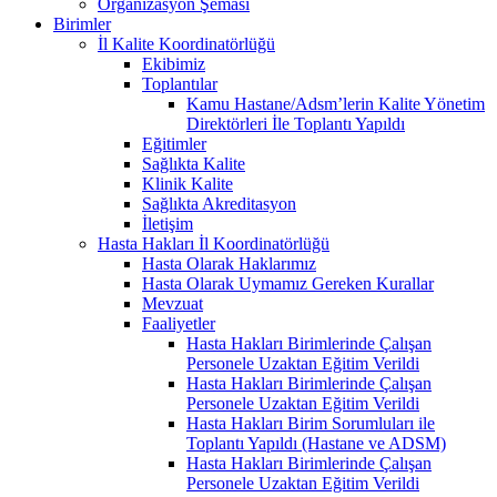
Organizasyon Şeması
Birimler
İl Kalite Koordinatörlüğü
Ekibimiz
Toplantılar
Kamu Hastane/Adsm’lerin Kalite Yönetim
Direktörleri İle Toplantı Yapıldı
Eğitimler
Sağlıkta Kalite
Klinik Kalite
Sağlıkta Akreditasyon
İletişim
Hasta Hakları İl Koordinatörlüğü
Hasta Olarak Haklarımız
Hasta Olarak Uymamız Gereken Kurallar
Mevzuat
Faaliyetler
Hasta Hakları Birimlerinde Çalışan
Personele Uzaktan Eğitim Verildi
Hasta Hakları Birimlerinde Çalışan
Personele Uzaktan Eğitim Verildi
Hasta Hakları Birim Sorumluları ile
Toplantı Yapıldı (Hastane ve ADSM)
Hasta Hakları Birimlerinde Çalışan
Personele Uzaktan Eğitim Verildi