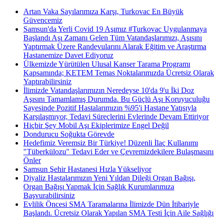
Artan Vaka Sayılarımıza Karşı, Turkovac En Büyük
Güvencemiz
Samsun'da Yerli Covid 19 Aşımız #Turkovac Uygulanmaya
Başlandı Aşı Zamanı Gelen Tüm Vatandaşlarımızı, Aşısını
Yaptırmak Üzere Randevularını Alarak Eğitim ve Araştırma
Hastanemize Davet Ediyoruz
Ülkemizde Yürütülen Ulusal Kanser Tarama Programı
Kapsamında; KETEM Temas Noktalarımızda Ücretsiz Olarak
Yaptırabilirsiniz
İlimizde Vatandaşlarımızın Neredeyse 10'da 9'u İki Doz
Aşısını Tamamlamış Durumda. Bu Güçlü Aşı Koruyuculuğu
Sayesinde Pozitif Hastalarımızın %95'i Hastane Yatışıyla
Karşılaşmıyor, Tedavi Süreçlerini Evlerinde Devam Ettiriyor
Hiçbir Şey Mobil Aşı Ekiplerimize Engel Değil
Dondurucu Soğukta Görevde
Hedefimiz Veremsiz Bir Türkiye! Düzenli İlaç Kullanımı
"Tüberkülozu" Tedavi Eder ve Çevremizdekilere Bulaşmasını
Önler
Samsun Şehir Hastanesi Hızla Yükseliyor
Diyaliz Hastalarımızın Yeni Yıldan Dileği Organ Bağışı,
Organ Bağışı Yapmak İçin Sağlık Kurumlarımıza
Başvurabilirsiniz
Evlilik Öncesi SMA Taramalarına İlimizde Dün İtibariyle
Başlandı. Ücretsiz Olarak Yapılan SMA Testi İçin Aile Sağlığı