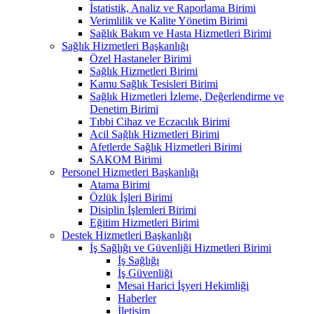
İstatistik, Analiz ve Raporlama Birimi
Verimlilik ve Kalite Yönetim Birimi
Sağlık Bakım ve Hasta Hizmetleri Birimi
Sağlık Hizmetleri Başkanlığı
Özel Hastaneler Birimi
Sağlık Hizmetleri Birimi
Kamu Sağlık Tesisleri Birimi
Sağlık Hizmetleri İzleme, Değerlendirme ve
Denetim Birimi
Tıbbi Cihaz ve Eczacılık Birimi
Acil Sağlık Hizmetleri Birimi
Afetlerde Sağlık Hizmetleri Birimi
SAKOM Birimi
Personel Hizmetleri Başkanlığı
Atama Birimi
Özlük İşleri Birimi
Disiplin İşlemleri Birimi
Eğitim Hizmetleri Birimi
Destek Hizmetleri Başkanlığı
İş Sağlığı ve Güvenliği Hizmetleri Birimi
İş Sağlığı
İş Güvenliği
Mesai Harici İşyeri Hekimliği
Haberler
İletişim