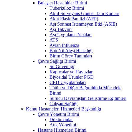
Bulaşıcı Hastalıklar Birimi
Tüberküloz Birimi
Aktif Sürveyans Güncel Tanı Kodları
Akut Flask Paralizi (AFP)
Aşı Sonrası İstenmeyen Etki (ASİE)
Aşı Takvimi
Aşı Uygulama Yazıları
ATS
Avian İnfluenza
Batı Nil Ateşi Hastalığı
Birim Görev Tanımları
Çevre Sağlığı Birimi
Su Güvenliği
Kaplıcalar ve Havuzlar
Biyosidal Ürünler PGD
ÇED Uygulamaları
Tütün ve Diğer Bağımlılıkla Mücadele
Birimi
Sürücü Davranışları Geliştirme Eğitimleri
Çalışan Sağlığı
Kamu Hastaneleri Hizmetleri Başkanlığı
Çevre Yönetim Birimi
Dökümanlar
Atık Yönetimi
Hastane Hizmetleri Birimi