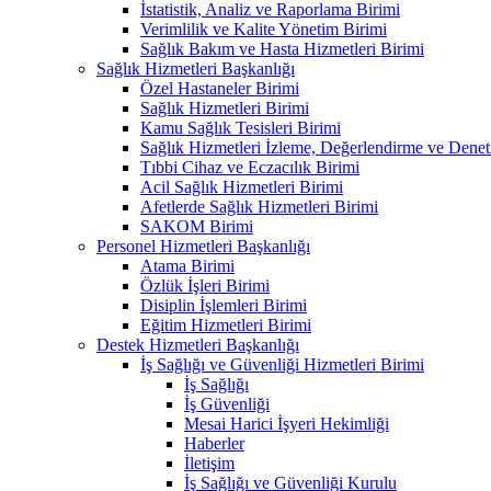
İstatistik, Analiz ve Raporlama Birimi
Verimlilik ve Kalite Yönetim Birimi
Sağlık Bakım ve Hasta Hizmetleri Birimi
Sağlık Hizmetleri Başkanlığı
Özel Hastaneler Birimi
Sağlık Hizmetleri Birimi
Kamu Sağlık Tesisleri Birimi
Sağlık Hizmetleri İzleme, Değerlendirme ve Denet
Tıbbi Cihaz ve Eczacılık Birimi
Acil Sağlık Hizmetleri Birimi
Afetlerde Sağlık Hizmetleri Birimi
SAKOM Birimi
Personel Hizmetleri Başkanlığı
Atama Birimi
Özlük İşleri Birimi
Disiplin İşlemleri Birimi
Eğitim Hizmetleri Birimi
Destek Hizmetleri Başkanlığı
İş Sağlığı ve Güvenliği Hizmetleri Birimi
İş Sağlığı
İş Güvenliği
Mesai Harici İşyeri Hekimliği
Haberler
İletişim
İş Sağlığı ve Güvenliği Kurulu