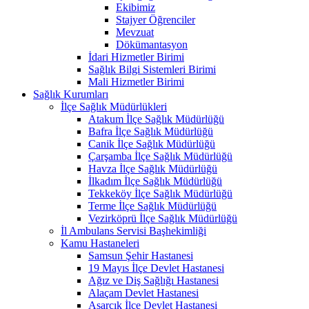
Ekibimiz
Stajyer Öğrenciler
Mevzuat
Dökümantasyon
İdari Hizmetler Birimi
Sağlık Bilgi Sistemleri Birimi
Mali Hizmetler Birimi
Sağlık Kurumları
İlçe Sağlık Müdürlükleri
Atakum İlçe Sağlık Müdürlüğü
Bafra İlçe Sağlık Müdürlüğü
Canik İlçe Sağlık Müdürlüğü
Çarşamba İlçe Sağlık Müdürlüğü
Havza İlçe Sağlık Müdürlüğü
İlkadım İlçe Sağlık Müdürlüğü
Tekkeköy İlçe Sağlık Müdürlüğü
Terme İlçe Sağlık Müdürlüğü
Vezirköprü İlçe Sağlık Müdürlüğü
İl Ambulans Servisi Başhekimliği
Kamu Hastaneleri
Samsun Şehir Hastanesi
19 Mayıs İlçe Devlet Hastanesi
Ağız ve Diş Sağlığı Hastanesi
Alaçam Devlet Hastanesi
Asarcık İlçe Devlet Hastanesi