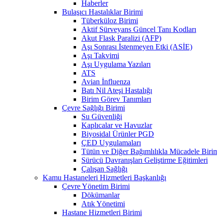
Haberler
Bulaşıcı Hastalıklar Birimi
Tüberküloz Birimi
Aktif Sürveyans Güncel Tanı Kodları
Akut Flask Paralizi (AFP)
Aşı Sonrası İstenmeyen Etki (ASİE)
Aşı Takvimi
Aşı Uygulama Yazıları
ATS
Avian İnfluenza
Batı Nil Ateşi Hastalığı
Birim Görev Tanımları
Çevre Sağlığı Birimi
Su Güvenliği
Kaplıcalar ve Havuzlar
Biyosidal Ürünler PGD
ÇED Uygulamaları
Tütün ve Diğer Bağımlılıkla Mücadele Biri
Sürücü Davranışları Geliştirme Eğitimleri
Çalışan Sağlığı
Kamu Hastaneleri Hizmetleri Başkanlığı
Çevre Yönetim Birimi
Dökümanlar
Atık Yönetimi
Hastane Hizmetleri Birimi