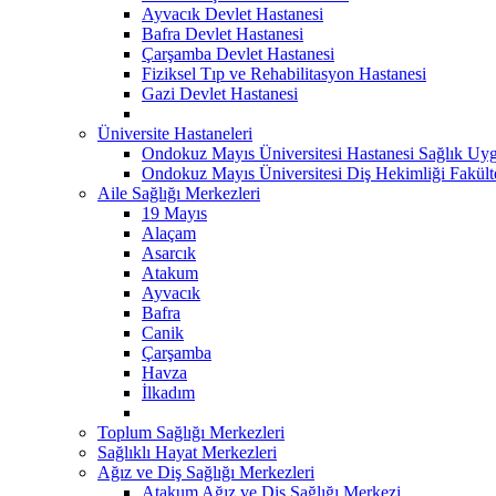
Ayvacık Devlet Hastanesi
Bafra Devlet Hastanesi
Çarşamba Devlet Hastanesi
Fiziksel Tıp ve Rehabilitasyon Hastanesi
Gazi Devlet Hastanesi
Üniversite Hastaneleri
Ondokuz Mayıs Üniversitesi Hastanesi Sağlık Uyg
Ondokuz Mayıs Üniversitesi Diş Hekimliği Fakült
Aile Sağlığı Merkezleri
19 Mayıs
Alaçam
Asarcık
Atakum
Ayvacık
Bafra
Canik
Çarşamba
Havza
İlkadım
Toplum Sağlığı Merkezleri
Sağlıklı Hayat Merkezleri
Ağız ve Diş Sağlığı Merkezleri
Atakum Ağız ve Diş Sağlığı Merkezi