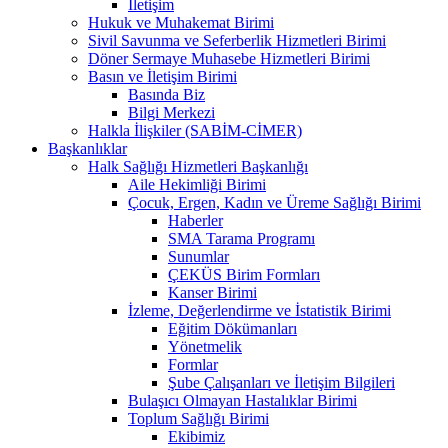
İletişim
Hukuk ve Muhakemat Birimi
Sivil Savunma ve Seferberlik Hizmetleri Birimi
Döner Sermaye Muhasebe Hizmetleri Birimi
Basın ve İletişim Birimi
Basında Biz
Bilgi Merkezi
Halkla İlişkiler (SABİM-CİMER)
Başkanlıklar
Halk Sağlığı Hizmetleri Başkanlığı
Aile Hekimliği Birimi
Çocuk, Ergen, Kadın ve Üreme Sağlığı Birimi
Haberler
SMA Tarama Programı
Sunumlar
ÇEKÜS Birim Formları
Kanser Birimi
İzleme, Değerlendirme ve İstatistik Birimi
Eğitim Dökümanları
Yönetmelik
Formlar
Şube Çalışanları ve İletişim Bilgileri
Bulaşıcı Olmayan Hastalıklar Birimi
Toplum Sağlığı Birimi
Ekibimiz