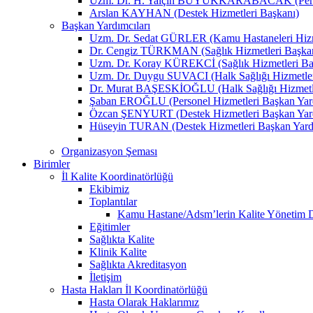
Uzm. Dr. H. Yalçın BÜYÜKKARABACAK (Person
Arslan KAYHAN (Destek Hizmetleri Başkanı)
Başkan Yardımcıları
Uzm. Dr. Sedat GÜRLER (Kamu Hastaneleri Hizme
Dr. Cengiz TÜRKMAN (Sağlık Hizmetleri Başkan
Uzm. Dr. Koray KÜREKCİ (Sağlık Hizmetleri Baş
Uzm. Dr. Duygu SUVACI (Halk Sağlığı Hizmetler
Dr. Murat BAŞESKİOĞLU (Halk Sağlığı Hizmetle
Şaban EROĞLU (Personel Hizmetleri Başkan Yard
Özcan ŞENYURT (Destek Hizmetleri Başkan Yard
Hüseyin TURAN (Destek Hizmetleri Başkan Yard
Organizasyon Şeması
Birimler
İl Kalite Koordinatörlüğü
Ekibimiz
Toplantılar
Kamu Hastane/Adsm’lerin Kalite Yönetim Dir
Eğitimler
Sağlıkta Kalite
Klinik Kalite
Sağlıkta Akreditasyon
İletişim
Hasta Hakları İl Koordinatörlüğü
Hasta Olarak Haklarımız