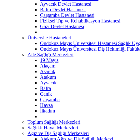
Ayvacık Devlet Hastanesi
Bafra Devlet Hastanesi
Çarşamba Devlet Hastanesi
Fiziksel Tıp ve Rehabilitasyon Hastanesi
Gazi Devlet Hastanesi
Üniversite Hastaneleri
Ondokuz Mayıs Üniversitesi Hastanesi Sağlık Uyg
Ondokuz Mayıs Üniversitesi Diş Hekimliği Fakült
Aile Sağlığı Merkezleri
19 Mayıs
Alaçam
Asarcık
Atakum
Ayvacık
Bafra
Canik
Çarşamba
Havza
İlkadım
Toplum Sağlığı Merkezleri
Sağlıklı Hayat Merkezleri
Ağız ve Diş Sağlığı Merkezleri
Atakum Ağız ve Diş Sağlığı Merkezi