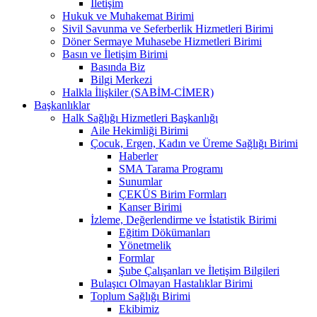
İletişim
Hukuk ve Muhakemat Birimi
Sivil Savunma ve Seferberlik Hizmetleri Birimi
Döner Sermaye Muhasebe Hizmetleri Birimi
Basın ve İletişim Birimi
Basında Biz
Bilgi Merkezi
Halkla İlişkiler (SABİM-CİMER)
Başkanlıklar
Halk Sağlığı Hizmetleri Başkanlığı
Aile Hekimliği Birimi
Çocuk, Ergen, Kadın ve Üreme Sağlığı Birimi
Haberler
SMA Tarama Programı
Sunumlar
ÇEKÜS Birim Formları
Kanser Birimi
İzleme, Değerlendirme ve İstatistik Birimi
Eğitim Dökümanları
Yönetmelik
Formlar
Şube Çalışanları ve İletişim Bilgileri
Bulaşıcı Olmayan Hastalıklar Birimi
Toplum Sağlığı Birimi
Ekibimiz