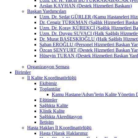
Uzm. Dr. H. Yalçın BÜYÜKKARABACAK (Person
Arslan KAYHAN (Destek Hizmetleri Başkanı)
Başkan Yardımcıları
Uzm. Dr. Sedat GÜRLER (Kamu Hastaneleri Hizme
Dr. Cengiz TÜRKMAN (Sağlık Hizmetleri Başkan
Uzm. Dr. Koray KÜREKCİ (Sağlık Hizmetleri Baş
Uzm. Dr. Duygu SUVACI (Halk Sağlığı Hizmetler
Dr. Murat BAŞESKİOĞLU (Halk Sağlığı Hizmetle
Şaban EROĞLU (Personel Hizmetleri Başkan Yard
Özcan ŞENYURT (Destek Hizmetleri Başkan Yard
Hüseyin TURAN (Destek Hizmetleri Başkan Yard
Organizasyon Şeması
Birimler
İl Kalite Koordinatörlüğü
Ekibimiz
Toplantılar
Kamu Hastane/Adsm’lerin Kalite Yönetim Dir
Eğitimler
Sağlıkta Kalite
Klinik Kalite
Sağlıkta Akreditasyon
İletişim
Hasta Hakları İl Koordinatörlüğü
Hasta Olarak Haklarımız