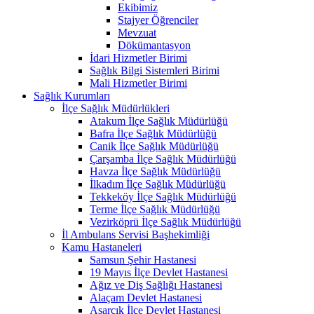
Ekibimiz
Stajyer Öğrenciler
Mevzuat
Dökümantasyon
İdari Hizmetler Birimi
Sağlık Bilgi Sistemleri Birimi
Mali Hizmetler Birimi
Sağlık Kurumları
İlçe Sağlık Müdürlükleri
Atakum İlçe Sağlık Müdürlüğü
Bafra İlçe Sağlık Müdürlüğü
Canik İlçe Sağlık Müdürlüğü
Çarşamba İlçe Sağlık Müdürlüğü
Havza İlçe Sağlık Müdürlüğü
İlkadım İlçe Sağlık Müdürlüğü
Tekkeköy İlçe Sağlık Müdürlüğü
Terme İlçe Sağlık Müdürlüğü
Vezirköprü İlçe Sağlık Müdürlüğü
İl Ambulans Servisi Başhekimliği
Kamu Hastaneleri
Samsun Şehir Hastanesi
19 Mayıs İlçe Devlet Hastanesi
Ağız ve Diş Sağlığı Hastanesi
Alaçam Devlet Hastanesi
Asarcık İlçe Devlet Hastanesi