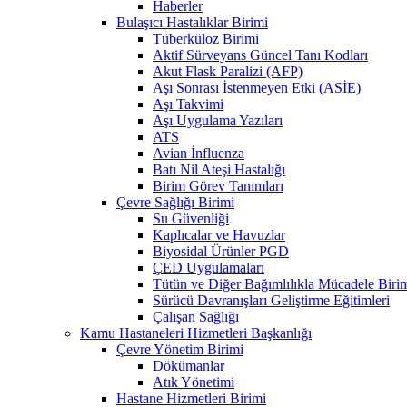
Haberler
Bulaşıcı Hastalıklar Birimi
Tüberküloz Birimi
Aktif Sürveyans Güncel Tanı Kodları
Akut Flask Paralizi (AFP)
Aşı Sonrası İstenmeyen Etki (ASİE)
Aşı Takvimi
Aşı Uygulama Yazıları
ATS
Avian İnfluenza
Batı Nil Ateşi Hastalığı
Birim Görev Tanımları
Çevre Sağlığı Birimi
Su Güvenliği
Kaplıcalar ve Havuzlar
Biyosidal Ürünler PGD
ÇED Uygulamaları
Tütün ve Diğer Bağımlılıkla Mücadele Biri
Sürücü Davranışları Geliştirme Eğitimleri
Çalışan Sağlığı
Kamu Hastaneleri Hizmetleri Başkanlığı
Çevre Yönetim Birimi
Dökümanlar
Atık Yönetimi
Hastane Hizmetleri Birimi