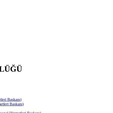
RLÜĞÜ
leri Başkanı)
tleri Başkanı)