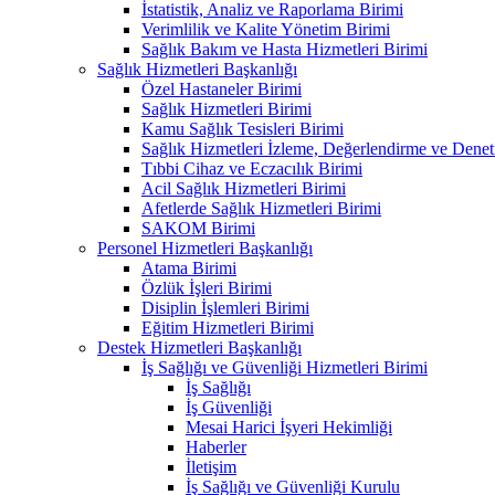
İstatistik, Analiz ve Raporlama Birimi
Verimlilik ve Kalite Yönetim Birimi
Sağlık Bakım ve Hasta Hizmetleri Birimi
Sağlık Hizmetleri Başkanlığı
Özel Hastaneler Birimi
Sağlık Hizmetleri Birimi
Kamu Sağlık Tesisleri Birimi
Sağlık Hizmetleri İzleme, Değerlendirme ve Denet
Tıbbi Cihaz ve Eczacılık Birimi
Acil Sağlık Hizmetleri Birimi
Afetlerde Sağlık Hizmetleri Birimi
SAKOM Birimi
Personel Hizmetleri Başkanlığı
Atama Birimi
Özlük İşleri Birimi
Disiplin İşlemleri Birimi
Eğitim Hizmetleri Birimi
Destek Hizmetleri Başkanlığı
İş Sağlığı ve Güvenliği Hizmetleri Birimi
İş Sağlığı
İş Güvenliği
Mesai Harici İşyeri Hekimliği
Haberler
İletişim
İş Sağlığı ve Güvenliği Kurulu