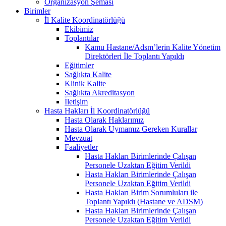
Organizasyon Şeması
Birimler
İl Kalite Koordinatörlüğü
Ekibimiz
Toplantılar
Kamu Hastane/Adsm’lerin Kalite Yönetim
Direktörleri İle Toplantı Yapıldı
Eğitimler
Sağlıkta Kalite
Klinik Kalite
Sağlıkta Akreditasyon
İletişim
Hasta Hakları İl Koordinatörlüğü
Hasta Olarak Haklarımız
Hasta Olarak Uymamız Gereken Kurallar
Mevzuat
Faaliyetler
Hasta Hakları Birimlerinde Çalışan
Personele Uzaktan Eğitim Verildi
Hasta Hakları Birimlerinde Çalışan
Personele Uzaktan Eğitim Verildi
Hasta Hakları Birim Sorumluları ile
Toplantı Yapıldı (Hastane ve ADSM)
Hasta Hakları Birimlerinde Çalışan
Personele Uzaktan Eğitim Verildi