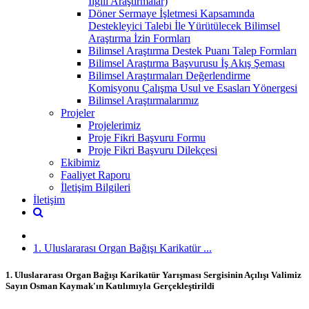
İlgili Araştırmalar)
Döner Sermaye İşletmesi Kapsamında
Destekleyici Talebi İle Yürütülecek Bilimsel
Araştırma İzin Formları
Bilimsel Araştırma Destek Puanı Talep Formları
Bilimsel Araştırma Başvurusu İş Akış Şeması
Bilimsel Araştırmaları Değerlendirme
Komisyonu Çalışma Usul ve Esasları Yönergesi
Bilimsel Araştırmalarımız
Projeler
Projelerimiz
Proje Fikri Başvuru Formu
Proje Fikri Başvuru Dilekçesi
Ekibimiz
Faaliyet Raporu
İletişim Bilgileri
İletişim
1. Uluslararası Organ Bağışı Karikatür ...
1. Uluslararası Organ Bağışı Karikatür Yarışması Sergisinin Açılışı Valimiz
Sayın Osman Kaymak'ın Katılımıyla Gerçekleştirildi