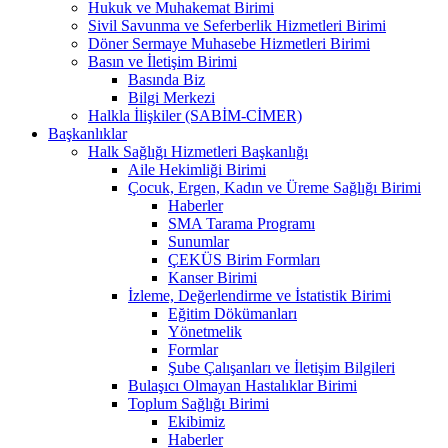
Hukuk ve Muhakemat Birimi
Sivil Savunma ve Seferberlik Hizmetleri Birimi
Döner Sermaye Muhasebe Hizmetleri Birimi
Basın ve İletişim Birimi
Basında Biz
Bilgi Merkezi
Halkla İlişkiler (SABİM-CİMER)
Başkanlıklar
Halk Sağlığı Hizmetleri Başkanlığı
Aile Hekimliği Birimi
Çocuk, Ergen, Kadın ve Üreme Sağlığı Birimi
Haberler
SMA Tarama Programı
Sunumlar
ÇEKÜS Birim Formları
Kanser Birimi
İzleme, Değerlendirme ve İstatistik Birimi
Eğitim Dökümanları
Yönetmelik
Formlar
Şube Çalışanları ve İletişim Bilgileri
Bulaşıcı Olmayan Hastalıklar Birimi
Toplum Sağlığı Birimi
Ekibimiz
Haberler