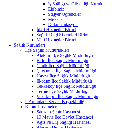
İş Sağlığı ve Güvenliği Kurulu
Ekibimiz
Stajyer Öğrenciler
Mevzuat
Dökümantasyon
İdari Hizmetler Birimi
Sağlık Bilgi Sistemleri Birimi
Mali Hizmetler Birimi
Sağlık Kurumları
İlçe Sağlık Müdürlükleri
Atakum İlçe Sağlık Müdürlüğü
Bafra İlçe Sağlık Müdürlüğü
Canik İlçe Sağlık Müdürlüğü
Çarşamba İlçe Sağlık Müdürlüğü
Havza İlçe Sağlık Müdürlüğü
İlkadım İlçe Sağlık Müdürlüğü
Tekkeköy İlçe Sağlık Müdürlüğü
Terme İlçe Sağlık Müdürlüğü
Vezirköprü İlçe Sağlık Müdürlüğü
İl Ambulans Servisi Başhekimliği
Kamu Hastaneleri
Samsun Şehir Hastanesi
19 Mayıs İlçe Devlet Hastanesi
Ağız ve Diş Sağlığı Hastanesi
Alaçam Devlet Hastanesi