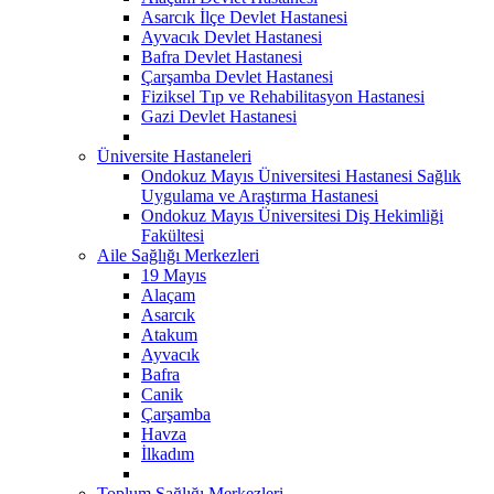
Asarcık İlçe Devlet Hastanesi
Ayvacık Devlet Hastanesi
Bafra Devlet Hastanesi
Çarşamba Devlet Hastanesi
Fiziksel Tıp ve Rehabilitasyon Hastanesi
Gazi Devlet Hastanesi
Üniversite Hastaneleri
Ondokuz Mayıs Üniversitesi Hastanesi Sağlık
Uygulama ve Araştırma Hastanesi
Ondokuz Mayıs Üniversitesi Diş Hekimliği
Fakültesi
Aile Sağlığı Merkezleri
19 Mayıs
Alaçam
Asarcık
Atakum
Ayvacık
Bafra
Canik
Çarşamba
Havza
İlkadım
Toplum Sağlığı Merkezleri