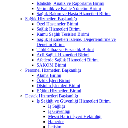
İstatistik, Analiz ve Raporlama Birimi
Verimlilik ve Kalite Yönetim Birimi
Sağlık Bakım ve Hasta Hizmetleri Birimi
Sağlık Hizmetleri Başkanlığı
Özel Hastaneler Birimi
Sağlık Hizmetleri Birimi
Kamu Sağlık Tesisleri Birimi
Sağlık Hizmetleri İzleme, Değerlendirme ve
Denetim Birimi
Tıbbi Cihaz ve Eczacılık Birimi
Acil Sağlık Hizmetleri Birimi
Afetlerde Sağlık Hizmetleri Birimi
SAKOM Birimi
Personel Hizmetleri Başkanlığı
Atama Birimi
Özlük İşleri Birimi
Disiplin İşlemleri Birimi
Eğitim Hizmetleri Birimi
Destek Hizmetleri Başkanlığı
İş Sağlığı ve Güvenliği Hizmetleri Birimi
İş Sağlığı
İş Güvenliği
Mesai Harici İşyeri Hekimliği
Haberler
İletişim