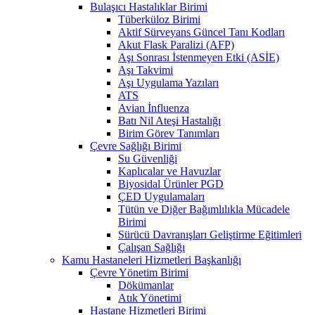
Bulaşıcı Hastalıklar Birimi
Tüberküloz Birimi
Aktif Sürveyans Güncel Tanı Kodları
Akut Flask Paralizi (AFP)
Aşı Sonrası İstenmeyen Etki (ASİE)
Aşı Takvimi
Aşı Uygulama Yazıları
ATS
Avian İnfluenza
Batı Nil Ateşi Hastalığı
Birim Görev Tanımları
Çevre Sağlığı Birimi
Su Güvenliği
Kaplıcalar ve Havuzlar
Biyosidal Ürünler PGD
ÇED Uygulamaları
Tütün ve Diğer Bağımlılıkla Mücadele
Birimi
Sürücü Davranışları Geliştirme Eğitimleri
Çalışan Sağlığı
Kamu Hastaneleri Hizmetleri Başkanlığı
Çevre Yönetim Birimi
Dökümanlar
Atık Yönetimi
Hastane Hizmetleri Birimi