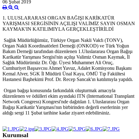
06 Şubat 2019
1. ULUSLARARASI ORGAN BAĞIŞI KARİKATÜR
YARIŞMASI SERGİSİNİN AÇILIŞI VALİMİZ SAYIN OSMAN
KAYMAK'IN KATILIMIYLA GERÇEKLEŞTİRİLDİ
Sağlık Müdürlüğümüz, Türkiye Organ Nakli Vakfı (TONV),
Organ Nakli Koordinatörleri Derneği (ONKOD) ve Türk Yoğun
Bakım Derneği tarafından düzenlenen 1.Uluslararası Organ Bağışı
Karikatür Yarışması Sergisi'nin açılışı Valimiz Osman Kaymak, İl
Sağlık Müdürümüz Dr. Öğr. Üyesi Muhammet Ali Oruç,
Cumhuriyet Başsavcısı Ahmet Yavuz, Adalet Komisyonu Başkanı
Kemal Alver, SGK İl Müdürü Ünal Kaya, OMÜ Tıp Fakültesi
Hastanesi Başhekimi Prof. Dr. Recep Sancak'ın katılımıyla yapıldı.
Organ bağışı konusunda farkındalık oluşturmak amacıyla
düzenlenen ve ödülleri ekim ayındaki ITN (International Transplant
Network Congress) Kongresi'nde dağıtılan 1. Uluslararası Organ
Bağışı Karikatür Yarışması'nın birbirinden değerli eserlerinin yer
aldığı sergi 11 Şubat tarihine kadar ziyaret edebilirsiniz.
Kurumsal