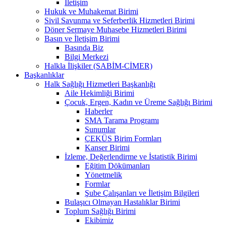
İletişim
Hukuk ve Muhakemat Birimi
Sivil Savunma ve Seferberlik Hizmetleri Birimi
Döner Sermaye Muhasebe Hizmetleri Birimi
Basın ve İletişim Birimi
Basında Biz
Bilgi Merkezi
Halkla İlişkiler (SABİM-CİMER)
Başkanlıklar
Halk Sağlığı Hizmetleri Başkanlığı
Aile Hekimliği Birimi
Çocuk, Ergen, Kadın ve Üreme Sağlığı Birimi
Haberler
SMA Tarama Programı
Sunumlar
ÇEKÜS Birim Formları
Kanser Birimi
İzleme, Değerlendirme ve İstatistik Birimi
Eğitim Dökümanları
Yönetmelik
Formlar
Şube Çalışanları ve İletişim Bilgileri
Bulaşıcı Olmayan Hastalıklar Birimi
Toplum Sağlığı Birimi
Ekibimiz