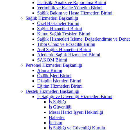
İstatistik, Analiz ve Raporlama Birimi
Verimlilik ve Kalite Yönetim Birimi
Sağlık Bakım ve Hasta Hizmetleri Birimi
Sağlık Hizmetleri Başkanlığı
Özel Hastaneler Birimi
Sağlık Hizmetleri Birimi
Kamu Sağlık Tesisleri Birimi
Sağlık Hizmetleri İzleme, Değerlendirme ve Denet
Tıbbi Cihaz ve Eczacılık Birimi
Acil Sağlık Hizmetleri Birimi
Afetlerde Sağlık Hizmetleri Birimi
SAKOM Birimi
Personel Hizmetleri Başkanlığı
Atama Birimi
Özlük İşleri Birimi
Disiplin İşlemleri Birimi
Eğitim Hizmetleri Birimi
Destek Hizmetleri Başkanlığı
İş Sağlığı ve Güvenliği Hizmetleri Birimi
İş Sağlığı
İş Güvenliği
Mesai Harici İşyeri Hekimliği
Haberler
İletişim
İş Sağlığı ve Güvenliği Kurulu