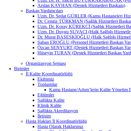
Uzm. Dr. H. Yalçın BÜYÜKKARABACAK (Person
Arslan KAYHAN (Destek Hizmetleri Başkanı)
Başkan Yardımcıları
Uzm. Dr. Sedat GÜRLER (Kamu Hastaneleri Hizme
Dr. Cengiz TÜRKMAN (Sağlık Hizmetleri Başkan
Uzm. Dr. Koray KÜREKCİ (Sağlık Hizmetleri Baş
Uzm. Dr. Duygu SUVACI (Halk Sağlığı Hizmetler
Dr. Murat BAŞESKİOĞLU (Halk Sağlığı Hizmetle
Şaban EROĞLU (Personel Hizmetleri Başkan Yard
Özcan ŞENYURT (Destek Hizmetleri Başkan Yard
Hüseyin TURAN (Destek Hizmetleri Başkan Yard
Organizasyon Şeması
Birimler
İl Kalite Koordinatörlüğü
Ekibimiz
Toplantılar
Kamu Hastane/Adsm’lerin Kalite Yönetim Dir
Eğitimler
Sağlıkta Kalite
Klinik Kalite
Sağlıkta Akreditasyon
İletişim
Hasta Hakları İl Koordinatörlüğü
Hasta Olarak Haklarımız