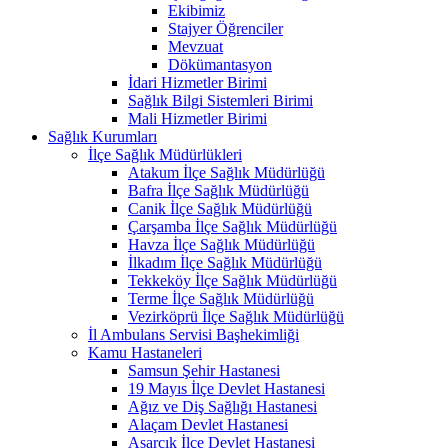
Ekibimiz
Stajyer Öğrenciler
Mevzuat
Dökümantasyon
İdari Hizmetler Birimi
Sağlık Bilgi Sistemleri Birimi
Mali Hizmetler Birimi
Sağlık Kurumları
İlçe Sağlık Müdürlükleri
Atakum İlçe Sağlık Müdürlüğü
Bafra İlçe Sağlık Müdürlüğü
Canik İlçe Sağlık Müdürlüğü
Çarşamba İlçe Sağlık Müdürlüğü
Havza İlçe Sağlık Müdürlüğü
İlkadım İlçe Sağlık Müdürlüğü
Tekkeköy İlçe Sağlık Müdürlüğü
Terme İlçe Sağlık Müdürlüğü
Vezirköprü İlçe Sağlık Müdürlüğü
İl Ambulans Servisi Başhekimliği
Kamu Hastaneleri
Samsun Şehir Hastanesi
19 Mayıs İlçe Devlet Hastanesi
Ağız ve Diş Sağlığı Hastanesi
Alaçam Devlet Hastanesi
Asarcık İlçe Devlet Hastanesi