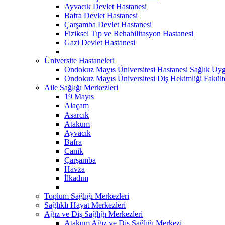
Ayvacık Devlet Hastanesi
Bafra Devlet Hastanesi
Çarşamba Devlet Hastanesi
Fiziksel Tıp ve Rehabilitasyon Hastanesi
Gazi Devlet Hastanesi
Üniversite Hastaneleri
Ondokuz Mayıs Üniversitesi Hastanesi Sağlık Uyg
Ondokuz Mayıs Üniversitesi Diş Hekimliği Fakült
Aile Sağlığı Merkezleri
19 Mayıs
Alaçam
Asarcık
Atakum
Ayvacık
Bafra
Canik
Çarşamba
Havza
İlkadım
Toplum Sağlığı Merkezleri
Sağlıklı Hayat Merkezleri
Ağız ve Diş Sağlığı Merkezleri
Atakum Ağız ve Diş Sağlığı Merkezi