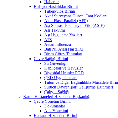
Haberler
Bulaşıcı Hastalıklar Birimi
Tüberküloz Birimi
Aktif Sürveyans Güncel Tanı Kodları
Akut Flask Paralizi (AFP)
Aşı Sonrası İstenmeyen Etki (ASİE)
Aşı Takvimi
Aşı Uygulama Yazıları
ATS
Avian İnfluenza
Batı Nil Ateşi Hastalığı
Birim Görev Tanımları
Çevre Sağlığı Birimi
Su Güvenliği
Kaplıcalar ve Havuzlar
Biyosidal Ürünler PGD
ÇED Uygulamaları
Tütün ve Diğer Bağımlılıkla Mücadele Biri
Sürücü Davranışları Geliştirme Eğitimleri
Çalışan Sağlığı
Kamu Hastaneleri Hizmetleri Başkanlığı
Çevre Yönetim Birimi
Dökümanlar
Atık Yönetimi
Hastane Hizmetleri Birimi