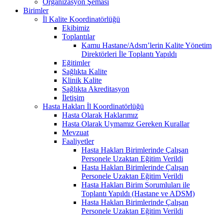
Organizasyon Şeması
Birimler
İl Kalite Koordinatörlüğü
Ekibimiz
Toplantılar
Kamu Hastane/Adsm’lerin Kalite Yönetim
Direktörleri İle Toplantı Yapıldı
Eğitimler
Sağlıkta Kalite
Klinik Kalite
Sağlıkta Akreditasyon
İletişim
Hasta Hakları İl Koordinatörlüğü
Hasta Olarak Haklarımız
Hasta Olarak Uymamız Gereken Kurallar
Mevzuat
Faaliyetler
Hasta Hakları Birimlerinde Çalışan
Personele Uzaktan Eğitim Verildi
Hasta Hakları Birimlerinde Çalışan
Personele Uzaktan Eğitim Verildi
Hasta Hakları Birim Sorumluları ile
Toplantı Yapıldı (Hastane ve ADSM)
Hasta Hakları Birimlerinde Çalışan
Personele Uzaktan Eğitim Verildi