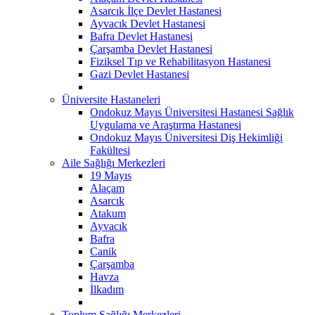
Asarcık İlçe Devlet Hastanesi
Ayvacık Devlet Hastanesi
Bafra Devlet Hastanesi
Çarşamba Devlet Hastanesi
Fiziksel Tıp ve Rehabilitasyon Hastanesi
Gazi Devlet Hastanesi
Üniversite Hastaneleri
Ondokuz Mayıs Üniversitesi Hastanesi Sağlık
Uygulama ve Araştırma Hastanesi
Ondokuz Mayıs Üniversitesi Diş Hekimliği
Fakültesi
Aile Sağlığı Merkezleri
19 Mayıs
Alaçam
Asarcık
Atakum
Ayvacık
Bafra
Canik
Çarşamba
Havza
İlkadım
Toplum Sağlığı Merkezleri