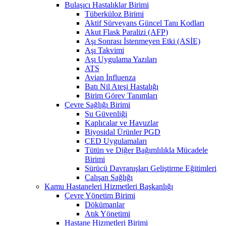
Bulaşıcı Hastalıklar Birimi
Tüberküloz Birimi
Aktif Sürveyans Güncel Tanı Kodları
Akut Flask Paralizi (AFP)
Aşı Sonrası İstenmeyen Etki (ASİE)
Aşı Takvimi
Aşı Uygulama Yazıları
ATS
Avian İnfluenza
Batı Nil Ateşi Hastalığı
Birim Görev Tanımları
Çevre Sağlığı Birimi
Su Güvenliği
Kaplıcalar ve Havuzlar
Biyosidal Ürünler PGD
ÇED Uygulamaları
Tütün ve Diğer Bağımlılıkla Mücadele
Birimi
Sürücü Davranışları Geliştirme Eğitimleri
Çalışan Sağlığı
Kamu Hastaneleri Hizmetleri Başkanlığı
Çevre Yönetim Birimi
Dökümanlar
Atık Yönetimi
Hastane Hizmetleri Birimi