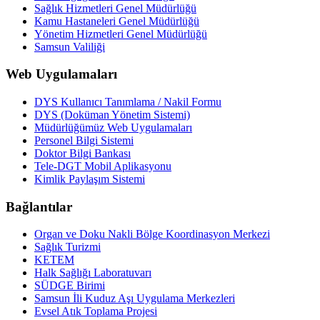
Sağlık Hizmetleri Genel Müdürlüğü
Kamu Hastaneleri Genel Müdürlüğü
Yönetim Hizmetleri Genel Müdürlüğü
Samsun Valiliği
Web Uygulamaları
DYS Kullanıcı Tanımlama / Nakil Formu
DYS (Doküman Yönetim Sistemi)
Müdürlüğümüz Web Uygulamaları
Personel Bilgi Sistemi
Doktor Bilgi Bankası
Tele-DGT Mobil Aplikasyonu
Kimlik Paylaşım Sistemi
Bağlantılar
Organ ve Doku Nakli Bölge Koordinasyon Merkezi
Sağlık Turizmi
KETEM
Halk Sağlığı Laboratuvarı
SÜDGE Birimi
Samsun İli Kuduz Aşı Uygulama Merkezleri
Evsel Atık Toplama Projesi