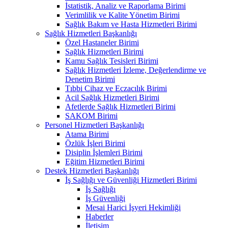
İstatistik, Analiz ve Raporlama Birimi
Verimlilik ve Kalite Yönetim Birimi
Sağlık Bakım ve Hasta Hizmetleri Birimi
Sağlık Hizmetleri Başkanlığı
Özel Hastaneler Birimi
Sağlık Hizmetleri Birimi
Kamu Sağlık Tesisleri Birimi
Sağlık Hizmetleri İzleme, Değerlendirme ve
Denetim Birimi
Tıbbi Cihaz ve Eczacılık Birimi
Acil Sağlık Hizmetleri Birimi
Afetlerde Sağlık Hizmetleri Birimi
SAKOM Birimi
Personel Hizmetleri Başkanlığı
Atama Birimi
Özlük İşleri Birimi
Disiplin İşlemleri Birimi
Eğitim Hizmetleri Birimi
Destek Hizmetleri Başkanlığı
İş Sağlığı ve Güvenliği Hizmetleri Birimi
İş Sağlığı
İş Güvenliği
Mesai Harici İşyeri Hekimliği
Haberler
İletişim