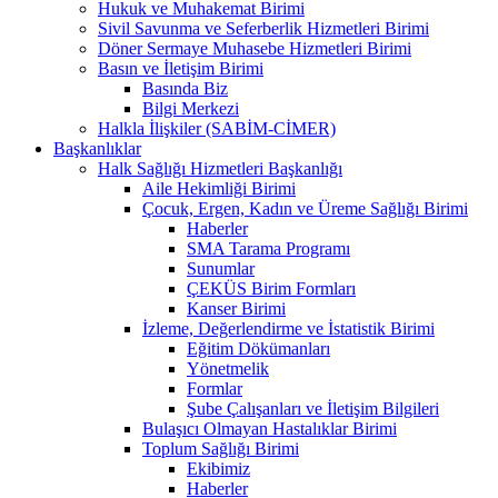
Hukuk ve Muhakemat Birimi
Sivil Savunma ve Seferberlik Hizmetleri Birimi
Döner Sermaye Muhasebe Hizmetleri Birimi
Basın ve İletişim Birimi
Basında Biz
Bilgi Merkezi
Halkla İlişkiler (SABİM-CİMER)
Başkanlıklar
Halk Sağlığı Hizmetleri Başkanlığı
Aile Hekimliği Birimi
Çocuk, Ergen, Kadın ve Üreme Sağlığı Birimi
Haberler
SMA Tarama Programı
Sunumlar
ÇEKÜS Birim Formları
Kanser Birimi
İzleme, Değerlendirme ve İstatistik Birimi
Eğitim Dökümanları
Yönetmelik
Formlar
Şube Çalışanları ve İletişim Bilgileri
Bulaşıcı Olmayan Hastalıklar Birimi
Toplum Sağlığı Birimi
Ekibimiz
Haberler