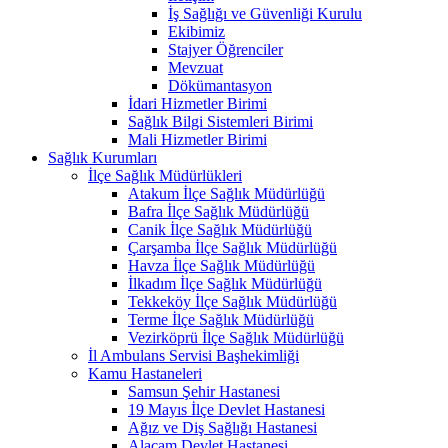
İş Sağlığı ve Güvenliği Kurulu
Ekibimiz
Stajyer Öğrenciler
Mevzuat
Dökümantasyon
İdari Hizmetler Birimi
Sağlık Bilgi Sistemleri Birimi
Mali Hizmetler Birimi
Sağlık Kurumları
İlçe Sağlık Müdürlükleri
Atakum İlçe Sağlık Müdürlüğü
Bafra İlçe Sağlık Müdürlüğü
Canik İlçe Sağlık Müdürlüğü
Çarşamba İlçe Sağlık Müdürlüğü
Havza İlçe Sağlık Müdürlüğü
İlkadım İlçe Sağlık Müdürlüğü
Tekkeköy İlçe Sağlık Müdürlüğü
Terme İlçe Sağlık Müdürlüğü
Vezirköprü İlçe Sağlık Müdürlüğü
İl Ambulans Servisi Başhekimliği
Kamu Hastaneleri
Samsun Şehir Hastanesi
19 Mayıs İlçe Devlet Hastanesi
Ağız ve Diş Sağlığı Hastanesi
Alaçam Devlet Hastanesi