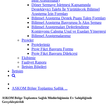
İlgili Araştırmalar)
Döner Sermaye İşletmesi Kapsamında
Destekleyici Talebi İle Yürütülecek Bilimsel
Araştırma İzin Formları
Bilimsel Araştırma Destek Puanı Talep Formları
Bilimsel Araştırma Başvurusu İş Akış Şeması
Bilimsel Araştırmaları Değerlendirme
Komisyonu Çalışma Usul ve Esasları Yönergesi
Bilimsel Araştırmalarımız
Projeler
Projelerimiz
Proje Fikri Başvuru Formu
Proje Fikri Başvuru Dilekçesi
Ekibimiz
Faaliyet Raporu
İletişim Bilgileri
İletişim
ASKOM Bölge Toplantısı Sağlık ...
ASKOM Bölge Toplantısı Sağlık Müdürlüğümüz Ev Sahipliğinde
Gerçekleştirildi