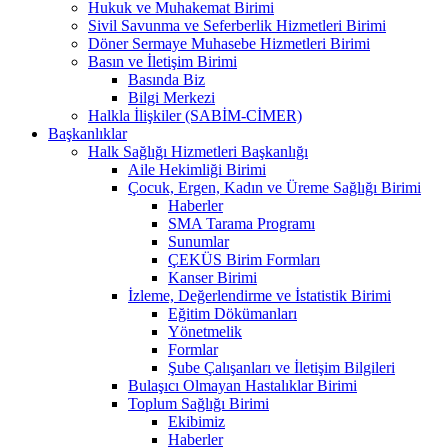
Hukuk ve Muhakemat Birimi
Sivil Savunma ve Seferberlik Hizmetleri Birimi
Döner Sermaye Muhasebe Hizmetleri Birimi
Basın ve İletişim Birimi
Basında Biz
Bilgi Merkezi
Halkla İlişkiler (SABİM-CİMER)
Başkanlıklar
Halk Sağlığı Hizmetleri Başkanlığı
Aile Hekimliği Birimi
Çocuk, Ergen, Kadın ve Üreme Sağlığı Birimi
Haberler
SMA Tarama Programı
Sunumlar
ÇEKÜS Birim Formları
Kanser Birimi
İzleme, Değerlendirme ve İstatistik Birimi
Eğitim Dökümanları
Yönetmelik
Formlar
Şube Çalışanları ve İletişim Bilgileri
Bulaşıcı Olmayan Hastalıklar Birimi
Toplum Sağlığı Birimi
Ekibimiz
Haberler