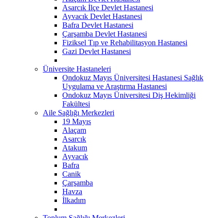
Asarcık İlçe Devlet Hastanesi
Ayvacık Devlet Hastanesi
Bafra Devlet Hastanesi
Çarşamba Devlet Hastanesi
Fiziksel Tıp ve Rehabilitasyon Hastanesi
Gazi Devlet Hastanesi
Üniversite Hastaneleri
Ondokuz Mayıs Üniversitesi Hastanesi Sağlık
Uygulama ve Araştırma Hastanesi
Ondokuz Mayıs Üniversitesi Diş Hekimliği
Fakültesi
Aile Sağlığı Merkezleri
19 Mayıs
Alaçam
Asarcık
Atakum
Ayvacık
Bafra
Canik
Çarşamba
Havza
İlkadım
Toplum Sağlığı Merkezleri