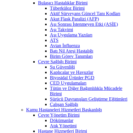
Bulaşıcı Hastalıklar Birimi
Tüberküloz Birimi
Aktif Sürveyans Güncel Tanı Kodları
Akut Flask Paralizi (AFP)
Aşı Sonrası İstenmeyen Etki (ASİE)
Aşı Takvimi
Aşı Uygulama Yazıları
ATS
Avian İnfluenza
Batı Nil Ateşi Hastalığı
Birim Görev Tanımları
Çevre Sağlığı Birimi
Su Güvenliği
Kaplıcalar ve Havuzlar
Biyosidal Ürünler PGD
ÇED Uygulamaları
Tütün ve Diğer Bağımlılıkla Mücadele
Birimi
Sürücü Davranışları Geliştirme Eğitimleri
Çalışan Sağlığı
Kamu Hastaneleri Hizmetleri Başkanlığı
Çevre Yönetim Birimi
Dökümanlar
Atık Yönetimi
Hastane Hizmetleri Birimi