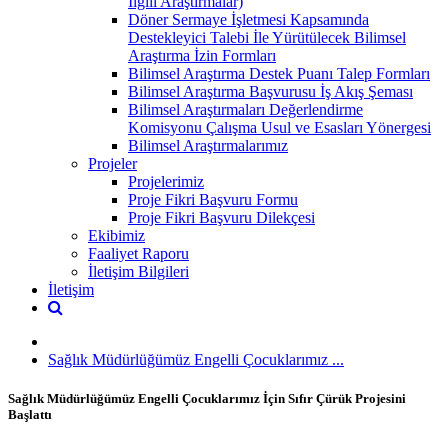
İlgili Araştırmalar)
Döner Sermaye İşletmesi Kapsamında
Destekleyici Talebi İle Yürütülecek Bilimsel
Araştırma İzin Formları
Bilimsel Araştırma Destek Puanı Talep Formları
Bilimsel Araştırma Başvurusu İş Akış Şeması
Bilimsel Araştırmaları Değerlendirme
Komisyonu Çalışma Usul ve Esasları Yönergesi
Bilimsel Araştırmalarımız
Projeler
Projelerimiz
Proje Fikri Başvuru Formu
Proje Fikri Başvuru Dilekçesi
Ekibimiz
Faaliyet Raporu
İletişim Bilgileri
İletişim
Sağlık Müdürlüğümüz Engelli Çocuklarımız ...
Sağlık Müdürlüğümüz Engelli Çocuklarımız İçin Sıfır Çürük Projesini
Başlattı