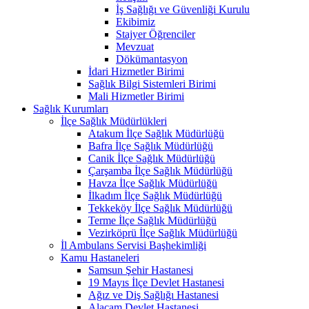
İş Sağlığı ve Güvenliği Kurulu
Ekibimiz
Stajyer Öğrenciler
Mevzuat
Dökümantasyon
İdari Hizmetler Birimi
Sağlık Bilgi Sistemleri Birimi
Mali Hizmetler Birimi
Sağlık Kurumları
İlçe Sağlık Müdürlükleri
Atakum İlçe Sağlık Müdürlüğü
Bafra İlçe Sağlık Müdürlüğü
Canik İlçe Sağlık Müdürlüğü
Çarşamba İlçe Sağlık Müdürlüğü
Havza İlçe Sağlık Müdürlüğü
İlkadım İlçe Sağlık Müdürlüğü
Tekkeköy İlçe Sağlık Müdürlüğü
Terme İlçe Sağlık Müdürlüğü
Vezirköprü İlçe Sağlık Müdürlüğü
İl Ambulans Servisi Başhekimliği
Kamu Hastaneleri
Samsun Şehir Hastanesi
19 Mayıs İlçe Devlet Hastanesi
Ağız ve Diş Sağlığı Hastanesi
Alaçam Devlet Hastanesi