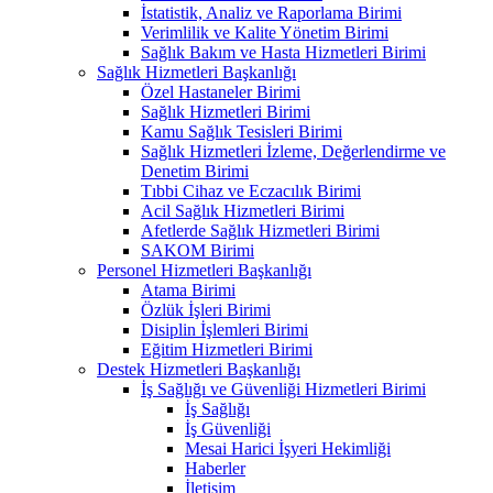
İstatistik, Analiz ve Raporlama Birimi
Verimlilik ve Kalite Yönetim Birimi
Sağlık Bakım ve Hasta Hizmetleri Birimi
Sağlık Hizmetleri Başkanlığı
Özel Hastaneler Birimi
Sağlık Hizmetleri Birimi
Kamu Sağlık Tesisleri Birimi
Sağlık Hizmetleri İzleme, Değerlendirme ve
Denetim Birimi
Tıbbi Cihaz ve Eczacılık Birimi
Acil Sağlık Hizmetleri Birimi
Afetlerde Sağlık Hizmetleri Birimi
SAKOM Birimi
Personel Hizmetleri Başkanlığı
Atama Birimi
Özlük İşleri Birimi
Disiplin İşlemleri Birimi
Eğitim Hizmetleri Birimi
Destek Hizmetleri Başkanlığı
İş Sağlığı ve Güvenliği Hizmetleri Birimi
İş Sağlığı
İş Güvenliği
Mesai Harici İşyeri Hekimliği
Haberler
İletişim