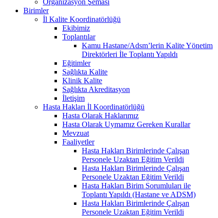
Organizasyon Şeması
Birimler
İl Kalite Koordinatörlüğü
Ekibimiz
Toplantılar
Kamu Hastane/Adsm’lerin Kalite Yönetim
Direktörleri İle Toplantı Yapıldı
Eğitimler
Sağlıkta Kalite
Klinik Kalite
Sağlıkta Akreditasyon
İletişim
Hasta Hakları İl Koordinatörlüğü
Hasta Olarak Haklarımız
Hasta Olarak Uymamız Gereken Kurallar
Mevzuat
Faaliyetler
Hasta Hakları Birimlerinde Çalışan
Personele Uzaktan Eğitim Verildi
Hasta Hakları Birimlerinde Çalışan
Personele Uzaktan Eğitim Verildi
Hasta Hakları Birim Sorumluları ile
Toplantı Yapıldı (Hastane ve ADSM)
Hasta Hakları Birimlerinde Çalışan
Personele Uzaktan Eğitim Verildi