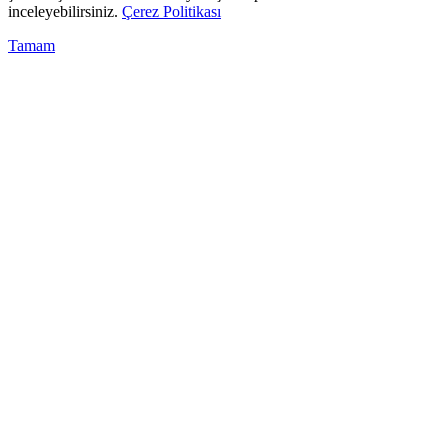
inceleyebilirsiniz.
Çerez Politikası
Tamam