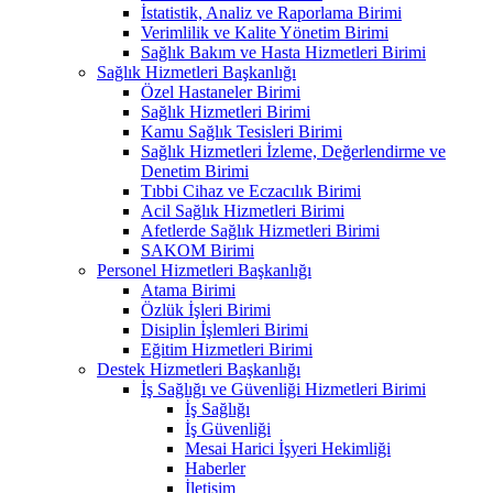
İstatistik, Analiz ve Raporlama Birimi
Verimlilik ve Kalite Yönetim Birimi
Sağlık Bakım ve Hasta Hizmetleri Birimi
Sağlık Hizmetleri Başkanlığı
Özel Hastaneler Birimi
Sağlık Hizmetleri Birimi
Kamu Sağlık Tesisleri Birimi
Sağlık Hizmetleri İzleme, Değerlendirme ve
Denetim Birimi
Tıbbi Cihaz ve Eczacılık Birimi
Acil Sağlık Hizmetleri Birimi
Afetlerde Sağlık Hizmetleri Birimi
SAKOM Birimi
Personel Hizmetleri Başkanlığı
Atama Birimi
Özlük İşleri Birimi
Disiplin İşlemleri Birimi
Eğitim Hizmetleri Birimi
Destek Hizmetleri Başkanlığı
İş Sağlığı ve Güvenliği Hizmetleri Birimi
İş Sağlığı
İş Güvenliği
Mesai Harici İşyeri Hekimliği
Haberler
İletişim