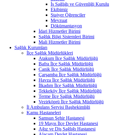
İş Sağlığı ve Güvenliği Kurulu
Ekibimiz
Stajyer Öğrenciler
Mevzuat
Dökümantasyon
İdari Hizmetler Birimi
Sağlık Bilgi Sistemleri Birimi
Mali Hizmetler Birimi
Sağlık Kurumları
İlçe Sağlık Müdürlükleri
Atakum İlçe Sağlık Müdürlüğü
Bafra İlçe Sağlık Müdürlüğü
Canik İlçe Sağlık Müdürlüğü
Çarşamba İlçe Sağlık Müdürlüğü
Havza İlçe Sağlık Müdürlüğü
İlkadım İlçe Sağlık Müdürlüğü
Tekkeköy İlçe Sağlık Müdürlüğü
Terme İlçe Sağlık Müdürlüğü
Vezirköprü İlçe Sağlık Müdürlüğü
İl Ambulans Servisi Başhekimliği
Kamu Hastaneleri
Samsun Şehir Hastanesi
19 Mayıs İlçe Devlet Hastanesi
Ağız ve Diş Sağlığı Hastanesi
Alaçam Devlet Hastanesi