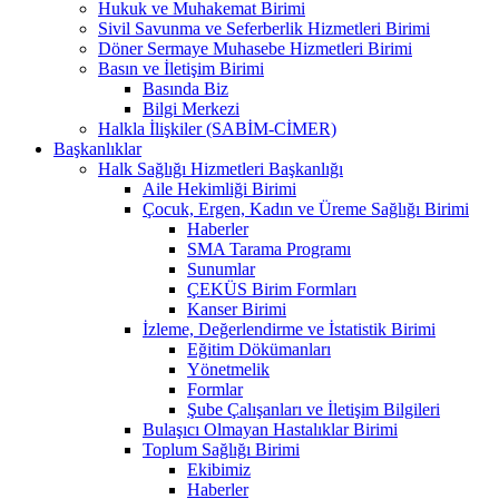
Hukuk ve Muhakemat Birimi
Sivil Savunma ve Seferberlik Hizmetleri Birimi
Döner Sermaye Muhasebe Hizmetleri Birimi
Basın ve İletişim Birimi
Basında Biz
Bilgi Merkezi
Halkla İlişkiler (SABİM-CİMER)
Başkanlıklar
Halk Sağlığı Hizmetleri Başkanlığı
Aile Hekimliği Birimi
Çocuk, Ergen, Kadın ve Üreme Sağlığı Birimi
Haberler
SMA Tarama Programı
Sunumlar
ÇEKÜS Birim Formları
Kanser Birimi
İzleme, Değerlendirme ve İstatistik Birimi
Eğitim Dökümanları
Yönetmelik
Formlar
Şube Çalışanları ve İletişim Bilgileri
Bulaşıcı Olmayan Hastalıklar Birimi
Toplum Sağlığı Birimi
Ekibimiz
Haberler