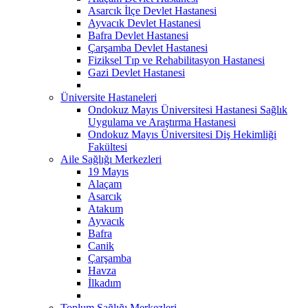
Asarcık İlçe Devlet Hastanesi
Ayvacık Devlet Hastanesi
Bafra Devlet Hastanesi
Çarşamba Devlet Hastanesi
Fiziksel Tıp ve Rehabilitasyon Hastanesi
Gazi Devlet Hastanesi
Üniversite Hastaneleri
Ondokuz Mayıs Üniversitesi Hastanesi Sağlık
Uygulama ve Araştırma Hastanesi
Ondokuz Mayıs Üniversitesi Diş Hekimliği
Fakültesi
Aile Sağlığı Merkezleri
19 Mayıs
Alaçam
Asarcık
Atakum
Ayvacık
Bafra
Canik
Çarşamba
Havza
İlkadım
Toplum Sağlığı Merkezleri