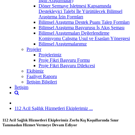
İlgili Araştırmalar)
Döner Sermaye İşletmesi Kapsamında
Destekleyici Talebi İle Yürütülecek Bilimsel
Araştırma İzin Formları
Bilimsel Araştırma Destek Puanı Talep Formları
Bilimsel Araştırma Başvurusu İş Akış Şeması
Bilimsel Araştırmaları Değerlendirme
Komisyonu Çalışma Usul ve Esasları Yönergesi
Bilimsel Araştırmalarımız
Projeler
Projelerimiz
Proje Fikri Başvuru Formu
Proje Fikri Başvuru Dilekçesi
Ekibimiz
Faaliyet Raporu
İletişim Bilgileri
İletişim
112 Acil Sağlık Hizmetleri Ekiplerimiz ...
112 Acil Sağlık Hizmetleri Ekiplerimiz Zorlu Kış Koşullarında Sınır
Tanımadan Hizmet Vermeye Devam Ediyor