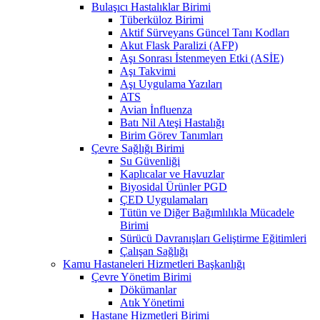
Bulaşıcı Hastalıklar Birimi
Tüberküloz Birimi
Aktif Sürveyans Güncel Tanı Kodları
Akut Flask Paralizi (AFP)
Aşı Sonrası İstenmeyen Etki (ASİE)
Aşı Takvimi
Aşı Uygulama Yazıları
ATS
Avian İnfluenza
Batı Nil Ateşi Hastalığı
Birim Görev Tanımları
Çevre Sağlığı Birimi
Su Güvenliği
Kaplıcalar ve Havuzlar
Biyosidal Ürünler PGD
ÇED Uygulamaları
Tütün ve Diğer Bağımlılıkla Mücadele
Birimi
Sürücü Davranışları Geliştirme Eğitimleri
Çalışan Sağlığı
Kamu Hastaneleri Hizmetleri Başkanlığı
Çevre Yönetim Birimi
Dökümanlar
Atık Yönetimi
Hastane Hizmetleri Birimi