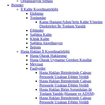
Organizasyon Şeması
Birimler
İl Kalite Koordinatörlüğü
Ekibimiz
Toplantılar
Kamu Hastane/Adsm’lerin Kalite Yönetim
Direktörleri İle Toplantı Yapıldı
Eğitimler
Sağlıkta Kalite
Klinik Kalite
Sağlıkta Akreditasyon
İletişim
Hasta Hakları İl Koordinatörlüğü
Hasta Olarak Haklarımız
Hasta Olarak Uymamız Gereken Kurallar
Mevzuat
Faaliyetler
Hasta Hakları Birimlerinde Çalışan
Personele Uzaktan Eğitim Verildi
Hasta Hakları Birimlerinde Çalışan
Personele Uzaktan Eğitim Verildi
Hasta Hakları Birim Sorumluları ile
Toplantı Yapıldı (Hastane ve ADSM)
Hasta Hakları Birimlerinde Çalışan
Personele Uzaktan Eğitim Verildi