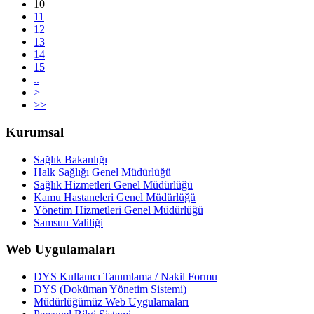
10
11
12
13
14
15
..
>
>>
Kurumsal
Sağlık Bakanlığı
Halk Sağlığı Genel Müdürlüğü
Sağlık Hizmetleri Genel Müdürlüğü
Kamu Hastaneleri Genel Müdürlüğü
Yönetim Hizmetleri Genel Müdürlüğü
Samsun Valiliği
Web Uygulamaları
DYS Kullanıcı Tanımlama / Nakil Formu
DYS (Doküman Yönetim Sistemi)
Müdürlüğümüz Web Uygulamaları