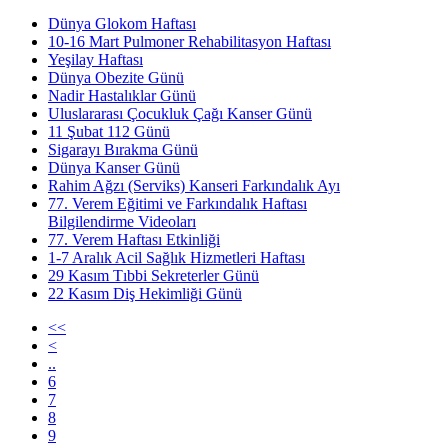
Dünya Glokom Haftası
10-16 Mart Pulmoner Rehabilitasyon Haftası
Yeşilay Haftası
Dünya Obezite Günü
Nadir Hastalıklar Günü
Uluslararası Çocukluk Çağı Kanser Günü
11 Şubat 112 Günü
Sigarayı Bırakma Günü
Dünya Kanser Günü
Rahim Ağzı (Serviks) Kanseri Farkındalık Ayı
77. Verem Eğitimi ve Farkındalık Haftası
Bilgilendirme Videoları
77. Verem Haftası Etkinliği
1-7 Aralık Acil Sağlık Hizmetleri Haftası
29 Kasım Tıbbi Sekreterler Günü
22 Kasım Diş Hekimliği Günü
<<
<
..
6
7
8
9