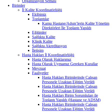
Organizasyon Şeması
Birimler
İl Kalite Koordinatörlüğü
Ekibimiz
Toplantılar
Kamu Hastane/Adsm’lerin Kalite Yönetim
Direktörleri İle Toplantı Yapıldı
Eğitimler
Sağlıkta Kalite
Klinik Kalite
Sağlıkta Akreditasyon
İletişim
Hasta Hakları İl Koordinatörlüğü
Hasta Olarak Haklarımız
Hasta Olarak Uymamız Gereken Kurallar
Mevzuat
Faaliyetler
Hasta Hakları Birimlerinde Çalışan
Personele Uzaktan Eğitim Verildi
Hasta Hakları Birimlerinde Çalışan
Personele Uzaktan Eğitim Verildi
Hasta Hakları Birim Sorumluları ile
Toplantı Yapıldı (Hastane ve ADSM)
Hasta Hakları Birimlerinde Çalışan
Personele Uzaktan Eğitim Verildi