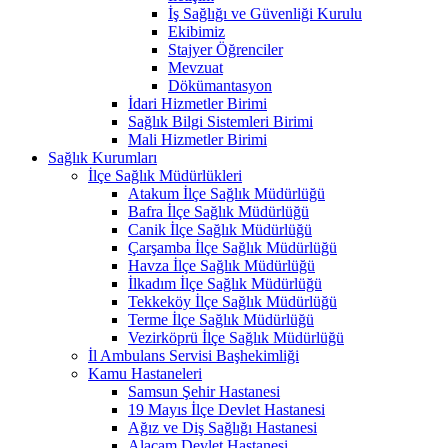
İş Sağlığı ve Güvenliği Kurulu
Ekibimiz
Stajyer Öğrenciler
Mevzuat
Dökümantasyon
İdari Hizmetler Birimi
Sağlık Bilgi Sistemleri Birimi
Mali Hizmetler Birimi
Sağlık Kurumları
İlçe Sağlık Müdürlükleri
Atakum İlçe Sağlık Müdürlüğü
Bafra İlçe Sağlık Müdürlüğü
Canik İlçe Sağlık Müdürlüğü
Çarşamba İlçe Sağlık Müdürlüğü
Havza İlçe Sağlık Müdürlüğü
İlkadım İlçe Sağlık Müdürlüğü
Tekkeköy İlçe Sağlık Müdürlüğü
Terme İlçe Sağlık Müdürlüğü
Vezirköprü İlçe Sağlık Müdürlüğü
İl Ambulans Servisi Başhekimliği
Kamu Hastaneleri
Samsun Şehir Hastanesi
19 Mayıs İlçe Devlet Hastanesi
Ağız ve Diş Sağlığı Hastanesi
Alaçam Devlet Hastanesi