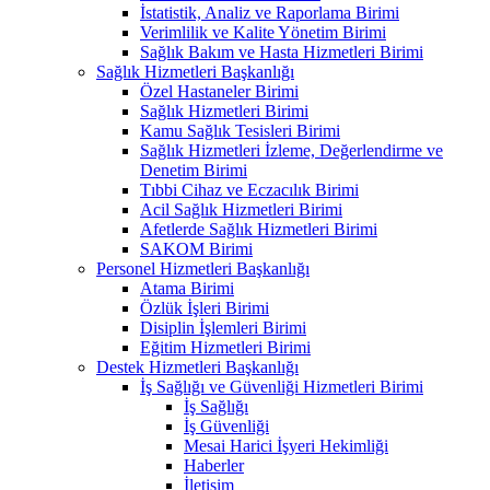
İstatistik, Analiz ve Raporlama Birimi
Verimlilik ve Kalite Yönetim Birimi
Sağlık Bakım ve Hasta Hizmetleri Birimi
Sağlık Hizmetleri Başkanlığı
Özel Hastaneler Birimi
Sağlık Hizmetleri Birimi
Kamu Sağlık Tesisleri Birimi
Sağlık Hizmetleri İzleme, Değerlendirme ve
Denetim Birimi
Tıbbi Cihaz ve Eczacılık Birimi
Acil Sağlık Hizmetleri Birimi
Afetlerde Sağlık Hizmetleri Birimi
SAKOM Birimi
Personel Hizmetleri Başkanlığı
Atama Birimi
Özlük İşleri Birimi
Disiplin İşlemleri Birimi
Eğitim Hizmetleri Birimi
Destek Hizmetleri Başkanlığı
İş Sağlığı ve Güvenliği Hizmetleri Birimi
İş Sağlığı
İş Güvenliği
Mesai Harici İşyeri Hekimliği
Haberler
İletişim