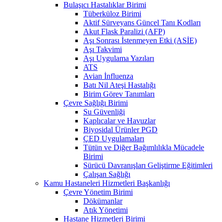
Bulaşıcı Hastalıklar Birimi
Tüberküloz Birimi
Aktif Sürveyans Güncel Tanı Kodları
Akut Flask Paralizi (AFP)
Aşı Sonrası İstenmeyen Etki (ASİE)
Aşı Takvimi
Aşı Uygulama Yazıları
ATS
Avian İnfluenza
Batı Nil Ateşi Hastalığı
Birim Görev Tanımları
Çevre Sağlığı Birimi
Su Güvenliği
Kaplıcalar ve Havuzlar
Biyosidal Ürünler PGD
ÇED Uygulamaları
Tütün ve Diğer Bağımlılıkla Mücadele
Birimi
Sürücü Davranışları Geliştirme Eğitimleri
Çalışan Sağlığı
Kamu Hastaneleri Hizmetleri Başkanlığı
Çevre Yönetim Birimi
Dökümanlar
Atık Yönetimi
Hastane Hizmetleri Birimi