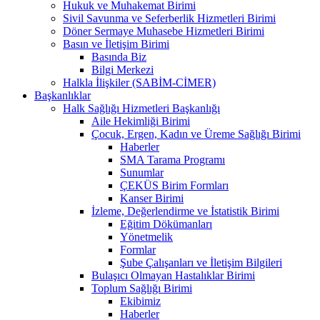
Hukuk ve Muhakemat Birimi
Sivil Savunma ve Seferberlik Hizmetleri Birimi
Döner Sermaye Muhasebe Hizmetleri Birimi
Basın ve İletişim Birimi
Basında Biz
Bilgi Merkezi
Halkla İlişkiler (SABİM-CİMER)
Başkanlıklar
Halk Sağlığı Hizmetleri Başkanlığı
Aile Hekimliği Birimi
Çocuk, Ergen, Kadın ve Üreme Sağlığı Birimi
Haberler
SMA Tarama Programı
Sunumlar
ÇEKÜS Birim Formları
Kanser Birimi
İzleme, Değerlendirme ve İstatistik Birimi
Eğitim Dökümanları
Yönetmelik
Formlar
Şube Çalışanları ve İletişim Bilgileri
Bulaşıcı Olmayan Hastalıklar Birimi
Toplum Sağlığı Birimi
Ekibimiz
Haberler