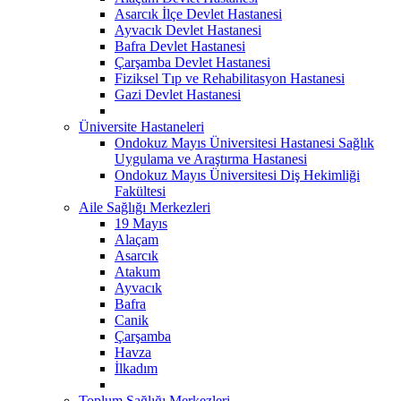
Asarcık İlçe Devlet Hastanesi
Ayvacık Devlet Hastanesi
Bafra Devlet Hastanesi
Çarşamba Devlet Hastanesi
Fiziksel Tıp ve Rehabilitasyon Hastanesi
Gazi Devlet Hastanesi
Üniversite Hastaneleri
Ondokuz Mayıs Üniversitesi Hastanesi Sağlık
Uygulama ve Araştırma Hastanesi
Ondokuz Mayıs Üniversitesi Diş Hekimliği
Fakültesi
Aile Sağlığı Merkezleri
19 Mayıs
Alaçam
Asarcık
Atakum
Ayvacık
Bafra
Canik
Çarşamba
Havza
İlkadım
Toplum Sağlığı Merkezleri