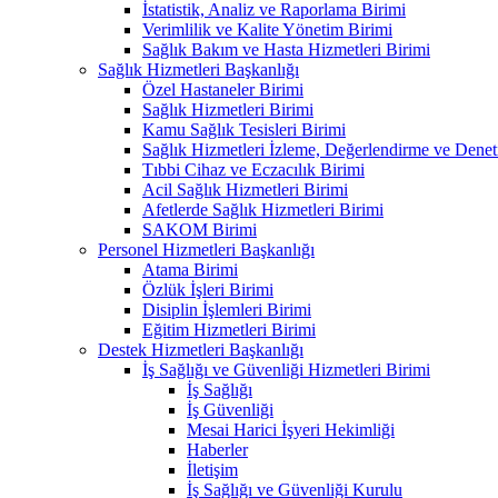
İstatistik, Analiz ve Raporlama Birimi
Verimlilik ve Kalite Yönetim Birimi
Sağlık Bakım ve Hasta Hizmetleri Birimi
Sağlık Hizmetleri Başkanlığı
Özel Hastaneler Birimi
Sağlık Hizmetleri Birimi
Kamu Sağlık Tesisleri Birimi
Sağlık Hizmetleri İzleme, Değerlendirme ve Denet
Tıbbi Cihaz ve Eczacılık Birimi
Acil Sağlık Hizmetleri Birimi
Afetlerde Sağlık Hizmetleri Birimi
SAKOM Birimi
Personel Hizmetleri Başkanlığı
Atama Birimi
Özlük İşleri Birimi
Disiplin İşlemleri Birimi
Eğitim Hizmetleri Birimi
Destek Hizmetleri Başkanlığı
İş Sağlığı ve Güvenliği Hizmetleri Birimi
İş Sağlığı
İş Güvenliği
Mesai Harici İşyeri Hekimliği
Haberler
İletişim
İş Sağlığı ve Güvenliği Kurulu