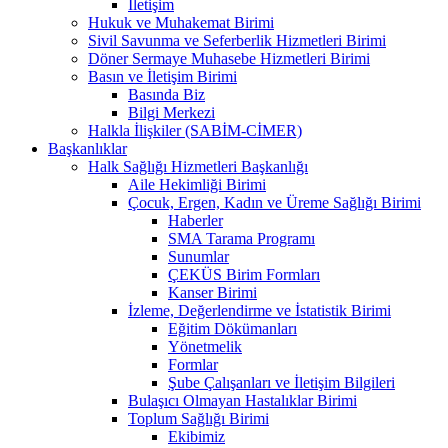
İletişim
Hukuk ve Muhakemat Birimi
Sivil Savunma ve Seferberlik Hizmetleri Birimi
Döner Sermaye Muhasebe Hizmetleri Birimi
Basın ve İletişim Birimi
Basında Biz
Bilgi Merkezi
Halkla İlişkiler (SABİM-CİMER)
Başkanlıklar
Halk Sağlığı Hizmetleri Başkanlığı
Aile Hekimliği Birimi
Çocuk, Ergen, Kadın ve Üreme Sağlığı Birimi
Haberler
SMA Tarama Programı
Sunumlar
ÇEKÜS Birim Formları
Kanser Birimi
İzleme, Değerlendirme ve İstatistik Birimi
Eğitim Dökümanları
Yönetmelik
Formlar
Şube Çalışanları ve İletişim Bilgileri
Bulaşıcı Olmayan Hastalıklar Birimi
Toplum Sağlığı Birimi
Ekibimiz