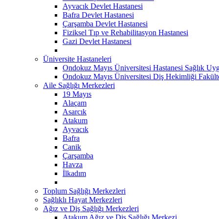
Ayvacık Devlet Hastanesi
Bafra Devlet Hastanesi
Çarşamba Devlet Hastanesi
Fiziksel Tıp ve Rehabilitasyon Hastanesi
Gazi Devlet Hastanesi
Üniversite Hastaneleri
Ondokuz Mayıs Üniversitesi Hastanesi Sağlık Uyg
Ondokuz Mayıs Üniversitesi Diş Hekimliği Fakült
Aile Sağlığı Merkezleri
19 Mayıs
Alaçam
Asarcık
Atakum
Ayvacık
Bafra
Canik
Çarşamba
Havza
İlkadım
Toplum Sağlığı Merkezleri
Sağlıklı Hayat Merkezleri
Ağız ve Diş Sağlığı Merkezleri
Atakum Ağız ve Diş Sağlığı Merkezi