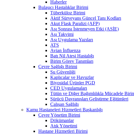
Haberler
Bulaşıcı Hastalıklar Birimi
Tüberküloz Birimi
Aktif Sürveyans Güncel Tanı Kodları
Akut Flask Paralizi (AFP)
Aşı Sonrası İstenmeyen Etki (ASİE)
Aşı Takvimi
Aşı Uygulama Yazıları
ATS
Avian İnfluenza
Batı Nil Ateşi Hastalığı
Birim Görev Tanımları
Çevre Sağlığı Birimi
Su Güvenliği
Kaplıcalar ve Havuzlar
Biyosidal Ürünler PGD
ÇED Uygulamaları
Tütün ve Diğer Bağımlılıkla Mücadele Biri
Sürücü Davranışları Geliştirme Eğitimleri
Çalışan Sağlığı
Kamu Hastaneleri Hizmetleri Başkanlığı
Çevre Yönetim Birimi
Dökümanlar
Atık Yönetimi
Hastane Hizmetleri Birimi