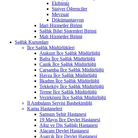
Ekibimiz
Stajyer Öğrenciler
Mevzuat
Dökümantasyon
İdari Hizmetler Birimi
Sağlık Bilgi Sistemleri Birimi
Mali Hizmetler Birimi
Sağlık Kurumları
İlçe Sağlık Müdürlükleri
Atakum İlçe Sağlık Müdürlüğü
Bafra İlçe Sağlık Müdürlüğü
Canik İlçe Sağlık Müdürlüğü
Çarşamba İlçe Sağlık Müdürlüğü
Havza İlçe Sağlık Müdürlüğü
İlkadım İlçe Sağlık Müdürlüğü
Tekkeköy İlçe Sağlık Müdürlüğü
Terme İlçe Sağlık Müdürlüğü
Vezirköprü İlçe Sağlık Müdürlüğü
İl Ambulans Servisi Başhekimliği
Kamu Hastaneleri
Samsun Şehir Hastanesi
19 Mayıs İlçe Devlet Hastanesi
Ağız ve Diş Sağlığı Hastanesi
Alaçam Devlet Hastanesi
Asarcık İlçe Devlet Hastanesi