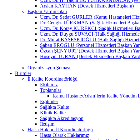
Uzm. Dr. H. Yalçın BÜYÜKKARABACAK (Person
Arslan KAYHAN (Destek Hizmetleri Başkanı)
Başkan Yardımcıları
Uzm. Dr. Sedat GÜRLER (Kamu Hastaneleri Hizme
Dr. Cengiz TÜRKMAN (Sağlık Hizmetleri Başkan
Uzm. Dr. Koray KÜREKCİ (Sağlık Hizmetleri Baş
Uzm. Dr. Duygu SUVACI (Halk Sağlığı Hizmetler
Dr. Murat BAŞESKİOĞLU (Halk Sağlığı Hizmetle
Şaban EROĞLU (Personel Hizmetleri Başkan Yard
Özcan ŞENYURT (Destek Hizmetleri Başkan Yard
Hüseyin TURAN (Destek Hizmetleri Başkan Yard
Organizasyon Şeması
Birimler
İl Kalite Koordinatörlüğü
Ekibimiz
Toplantılar
Kamu Hastane/Adsm’lerin Kalite Yönetim Dir
Eğitimler
Sağlıkta Kalite
Klinik Kalite
Sağlıkta Akreditasyon
İletişim
Hasta Hakları İl Koordinatörlüğü
Hasta Olarak Haklarımız