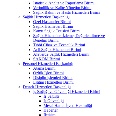
İstatistik, Analiz ve Raporlama Birimi
Verimlilik ve Kalite Yönetim Birimi
Sağlık Bakım ve Hasta Hizmetleri Birimi
Sağlık Hizmetleri Başkanlığı
Özel Hastaneler Birimi
Sağlık Hizmetleri Birimi
Kamu Sağlık Tesisleri Birimi
Sağlık Hizmetleri İzleme, Değerlendirme ve
Denetim Birimi
Tıbbi Cihaz ve Eczacılık Birimi
Acil Sağlık Hizmetleri Birimi
Afetlerde Sağlık Hizmetleri Birimi
SAKOM Birimi
Personel Hizmetleri Başkanlığı
Atama Birimi
Özlük İşleri Birimi
Disiplin İşlemleri Birimi
Eğitim Hizmetleri Birimi
Destek Hizmetleri Başkanlığı
İş Sağlığı ve Güvenliği Hizmetleri Birimi
İş Sağlığı
İş Güvenliği
Mesai Harici İşyeri Hekimliği
Haberler
İletişim