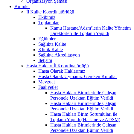
Organizasyon Şeması
Birimler
İl Kalite Koordinatörlüğü
Ekibimiz
Toplantılar
Kamu Hastane/Adsm’lerin Kalite Yönetim
Direktörleri İle Toplantı Yapıldı
Eğitimler
Sağlıkta Kalite
Klinik Kalite
Sağlıkta Akreditasyon
İletişim
Hasta Hakları İl Koordinatörlüğü
Hasta Olarak Haklarımız
Hasta Olarak Uymamız Gereken Kurallar
Mevzuat
Faaliyetler
Hasta Hakları Birimlerinde Çalışan
Personele Uzaktan Eğitim Verildi
Hasta Hakları Birimlerinde Çalışan
Personele Uzaktan Eğitim Verildi
Hasta Hakları Birim Sorumluları ile
Toplantı Yapıldı (Hastane ve ADSM)
Hasta Hakları Birimlerinde Çalışan
Personele Uzaktan Eğitim Verildi