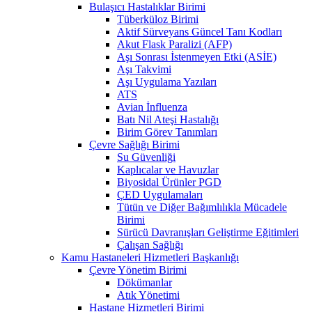
Bulaşıcı Hastalıklar Birimi
Tüberküloz Birimi
Aktif Sürveyans Güncel Tanı Kodları
Akut Flask Paralizi (AFP)
Aşı Sonrası İstenmeyen Etki (ASİE)
Aşı Takvimi
Aşı Uygulama Yazıları
ATS
Avian İnfluenza
Batı Nil Ateşi Hastalığı
Birim Görev Tanımları
Çevre Sağlığı Birimi
Su Güvenliği
Kaplıcalar ve Havuzlar
Biyosidal Ürünler PGD
ÇED Uygulamaları
Tütün ve Diğer Bağımlılıkla Mücadele
Birimi
Sürücü Davranışları Geliştirme Eğitimleri
Çalışan Sağlığı
Kamu Hastaneleri Hizmetleri Başkanlığı
Çevre Yönetim Birimi
Dökümanlar
Atık Yönetimi
Hastane Hizmetleri Birimi