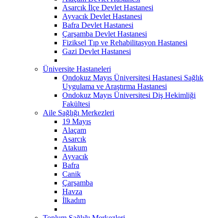
Asarcık İlçe Devlet Hastanesi
Ayvacık Devlet Hastanesi
Bafra Devlet Hastanesi
Çarşamba Devlet Hastanesi
Fiziksel Tıp ve Rehabilitasyon Hastanesi
Gazi Devlet Hastanesi
Üniversite Hastaneleri
Ondokuz Mayıs Üniversitesi Hastanesi Sağlık
Uygulama ve Araştırma Hastanesi
Ondokuz Mayıs Üniversitesi Diş Hekimliği
Fakültesi
Aile Sağlığı Merkezleri
19 Mayıs
Alaçam
Asarcık
Atakum
Ayvacık
Bafra
Canik
Çarşamba
Havza
İlkadım
Toplum Sağlığı Merkezleri