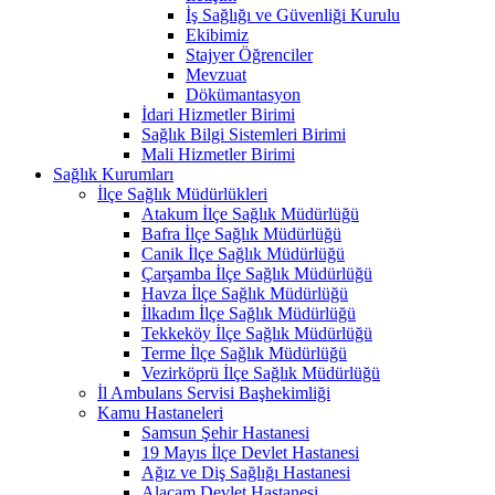
İş Sağlığı ve Güvenliği Kurulu
Ekibimiz
Stajyer Öğrenciler
Mevzuat
Dökümantasyon
İdari Hizmetler Birimi
Sağlık Bilgi Sistemleri Birimi
Mali Hizmetler Birimi
Sağlık Kurumları
İlçe Sağlık Müdürlükleri
Atakum İlçe Sağlık Müdürlüğü
Bafra İlçe Sağlık Müdürlüğü
Canik İlçe Sağlık Müdürlüğü
Çarşamba İlçe Sağlık Müdürlüğü
Havza İlçe Sağlık Müdürlüğü
İlkadım İlçe Sağlık Müdürlüğü
Tekkeköy İlçe Sağlık Müdürlüğü
Terme İlçe Sağlık Müdürlüğü
Vezirköprü İlçe Sağlık Müdürlüğü
İl Ambulans Servisi Başhekimliği
Kamu Hastaneleri
Samsun Şehir Hastanesi
19 Mayıs İlçe Devlet Hastanesi
Ağız ve Diş Sağlığı Hastanesi
Alaçam Devlet Hastanesi