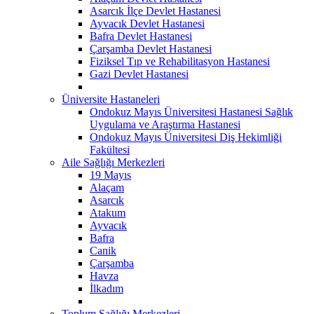
Asarcık İlçe Devlet Hastanesi
Ayvacık Devlet Hastanesi
Bafra Devlet Hastanesi
Çarşamba Devlet Hastanesi
Fiziksel Tıp ve Rehabilitasyon Hastanesi
Gazi Devlet Hastanesi
Üniversite Hastaneleri
Ondokuz Mayıs Üniversitesi Hastanesi Sağlık
Uygulama ve Araştırma Hastanesi
Ondokuz Mayıs Üniversitesi Diş Hekimliği
Fakültesi
Aile Sağlığı Merkezleri
19 Mayıs
Alaçam
Asarcık
Atakum
Ayvacık
Bafra
Canik
Çarşamba
Havza
İlkadım
Toplum Sağlığı Merkezleri