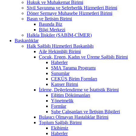
Hukuk ve Muhakemat Birimi
Sivil Savunma ve Seferberlik Hizmetleri Birimi
Döner Sermaye Muhasebe Hizmetleri Birimi
Basın ve İletişim Birimi
Basında Biz
Bilgi Merkezi
Halkla İlişkiler (SABİM-CİMER)
Başkanlıklar
Halk Sağlığı Hizmetleri Başkanlığı
Aile Hekimliği Birimi
Çocuk, Ergen, Kadın ve Üreme Sağlığı Birimi
Haberler
SMA Tarama Programı
Sunumlar
ÇEKÜS Birim Formları
Kanser Birimi
İzleme, Değerlendirme ve İstatistik Birimi
Eğitim Dökümanları
Yönetmelik
Formlar
Şube Çalışanları ve İletişim Bilgileri
Bulaşıcı Olmayan Hastalıklar Birimi
Toplum Sağlığı Birimi
Ekibimiz
Haberler