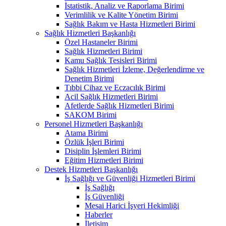
İstatistik, Analiz ve Raporlama Birimi
Verimlilik ve Kalite Yönetim Birimi
Sağlık Bakım ve Hasta Hizmetleri Birimi
Sağlık Hizmetleri Başkanlığı
Özel Hastaneler Birimi
Sağlık Hizmetleri Birimi
Kamu Sağlık Tesisleri Birimi
Sağlık Hizmetleri İzleme, Değerlendirme ve
Denetim Birimi
Tıbbi Cihaz ve Eczacılık Birimi
Acil Sağlık Hizmetleri Birimi
Afetlerde Sağlık Hizmetleri Birimi
SAKOM Birimi
Personel Hizmetleri Başkanlığı
Atama Birimi
Özlük İşleri Birimi
Disiplin İşlemleri Birimi
Eğitim Hizmetleri Birimi
Destek Hizmetleri Başkanlığı
İş Sağlığı ve Güvenliği Hizmetleri Birimi
İş Sağlığı
İş Güvenliği
Mesai Harici İşyeri Hekimliği
Haberler
İletişim