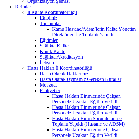
Organizasyon Şeması
Birimler
İl Kalite Koordinatörlüğü
Ekibimiz
Toplantılar
Kamu Hastane/Adsm’lerin Kalite Yönetim
Direktörleri İle Toplantı Yapıldı
Eğitimler
Sağlıkta Kalite
Klinik Kalite
Sağlıkta Akreditasyon
İletişim
Hasta Hakları İl Koordinatörlüğü
Hasta Olarak Haklarımız
Hasta Olarak Uymamız Gereken Kurallar
Mevzuat
Faaliyetler
Hasta Hakları Birimlerinde Çalışan
Personele Uzaktan Eğitim Verildi
Hasta Hakları Birimlerinde Çalışan
Personele Uzaktan Eğitim Verildi
Hasta Hakları Birim Sorumluları ile
Toplantı Yapıldı (Hastane ve ADSM)
Hasta Hakları Birimlerinde Çalışan
Personele Uzaktan Eğitim Verildi