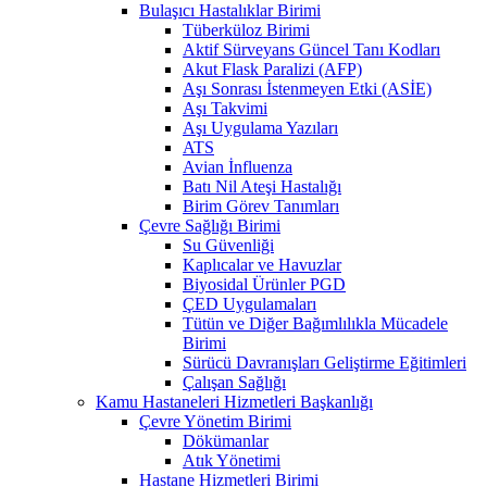
Bulaşıcı Hastalıklar Birimi
Tüberküloz Birimi
Aktif Sürveyans Güncel Tanı Kodları
Akut Flask Paralizi (AFP)
Aşı Sonrası İstenmeyen Etki (ASİE)
Aşı Takvimi
Aşı Uygulama Yazıları
ATS
Avian İnfluenza
Batı Nil Ateşi Hastalığı
Birim Görev Tanımları
Çevre Sağlığı Birimi
Su Güvenliği
Kaplıcalar ve Havuzlar
Biyosidal Ürünler PGD
ÇED Uygulamaları
Tütün ve Diğer Bağımlılıkla Mücadele
Birimi
Sürücü Davranışları Geliştirme Eğitimleri
Çalışan Sağlığı
Kamu Hastaneleri Hizmetleri Başkanlığı
Çevre Yönetim Birimi
Dökümanlar
Atık Yönetimi
Hastane Hizmetleri Birimi