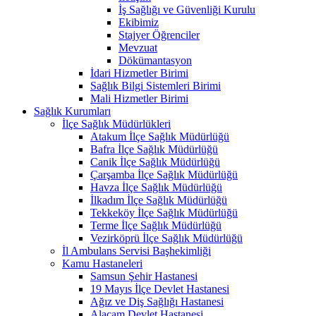
İş Sağlığı ve Güvenliği Kurulu
Ekibimiz
Stajyer Öğrenciler
Mevzuat
Dökümantasyon
İdari Hizmetler Birimi
Sağlık Bilgi Sistemleri Birimi
Mali Hizmetler Birimi
Sağlık Kurumları
İlçe Sağlık Müdürlükleri
Atakum İlçe Sağlık Müdürlüğü
Bafra İlçe Sağlık Müdürlüğü
Canik İlçe Sağlık Müdürlüğü
Çarşamba İlçe Sağlık Müdürlüğü
Havza İlçe Sağlık Müdürlüğü
İlkadım İlçe Sağlık Müdürlüğü
Tekkeköy İlçe Sağlık Müdürlüğü
Terme İlçe Sağlık Müdürlüğü
Vezirköprü İlçe Sağlık Müdürlüğü
İl Ambulans Servisi Başhekimliği
Kamu Hastaneleri
Samsun Şehir Hastanesi
19 Mayıs İlçe Devlet Hastanesi
Ağız ve Diş Sağlığı Hastanesi
Alaçam Devlet Hastanesi