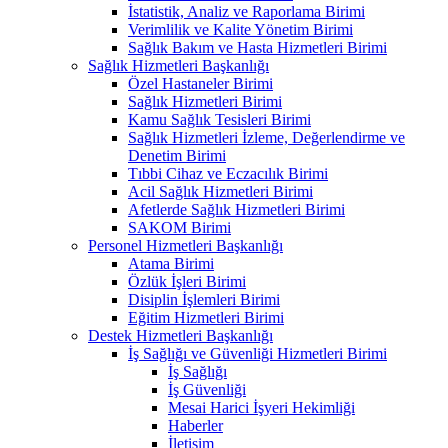
İstatistik, Analiz ve Raporlama Birimi
Verimlilik ve Kalite Yönetim Birimi
Sağlık Bakım ve Hasta Hizmetleri Birimi
Sağlık Hizmetleri Başkanlığı
Özel Hastaneler Birimi
Sağlık Hizmetleri Birimi
Kamu Sağlık Tesisleri Birimi
Sağlık Hizmetleri İzleme, Değerlendirme ve
Denetim Birimi
Tıbbi Cihaz ve Eczacılık Birimi
Acil Sağlık Hizmetleri Birimi
Afetlerde Sağlık Hizmetleri Birimi
SAKOM Birimi
Personel Hizmetleri Başkanlığı
Atama Birimi
Özlük İşleri Birimi
Disiplin İşlemleri Birimi
Eğitim Hizmetleri Birimi
Destek Hizmetleri Başkanlığı
İş Sağlığı ve Güvenliği Hizmetleri Birimi
İş Sağlığı
İş Güvenliği
Mesai Harici İşyeri Hekimliği
Haberler
İletişim