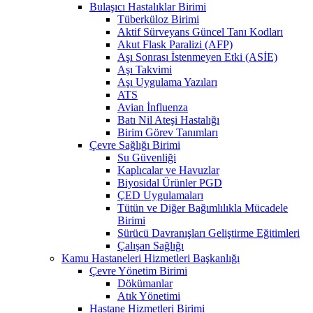
Bulaşıcı Hastalıklar Birimi
Tüberküloz Birimi
Aktif Sürveyans Güncel Tanı Kodları
Akut Flask Paralizi (AFP)
Aşı Sonrası İstenmeyen Etki (ASİE)
Aşı Takvimi
Aşı Uygulama Yazıları
ATS
Avian İnfluenza
Batı Nil Ateşi Hastalığı
Birim Görev Tanımları
Çevre Sağlığı Birimi
Su Güvenliği
Kaplıcalar ve Havuzlar
Biyosidal Ürünler PGD
ÇED Uygulamaları
Tütün ve Diğer Bağımlılıkla Mücadele
Birimi
Sürücü Davranışları Geliştirme Eğitimleri
Çalışan Sağlığı
Kamu Hastaneleri Hizmetleri Başkanlığı
Çevre Yönetim Birimi
Dökümanlar
Atık Yönetimi
Hastane Hizmetleri Birimi