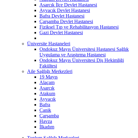
Asarcık İlçe Devlet Hastanesi
Ayvacık Devlet Hastanesi
Bafra Devlet Hastanesi
Çarşamba Devlet Hastanesi
Fiziksel Tıp ve Rehabilitasyon Hastanesi
Gazi Devlet Hastanesi
Üniversite Hastaneleri
Ondokuz Mayıs Üniversitesi Hastanesi Sağlık
Uygulama ve Araştırma Hastanesi
Ondokuz Mayıs Üniversitesi Diş Hekimliği
Fakültesi
Aile Sağlığı Merkezleri
19 Mayıs
Alaçam
Asarcık
Atakum
Ayvacık
Bafra
Canik
Çarşamba
Havza
İlkadım
Toplum Sağlığı Merkezleri