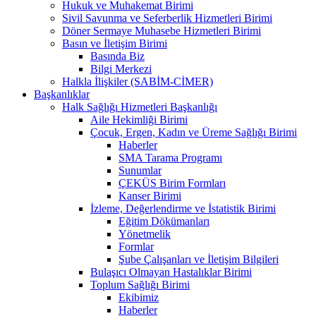
Hukuk ve Muhakemat Birimi
Sivil Savunma ve Seferberlik Hizmetleri Birimi
Döner Sermaye Muhasebe Hizmetleri Birimi
Basın ve İletişim Birimi
Basında Biz
Bilgi Merkezi
Halkla İlişkiler (SABİM-CİMER)
Başkanlıklar
Halk Sağlığı Hizmetleri Başkanlığı
Aile Hekimliği Birimi
Çocuk, Ergen, Kadın ve Üreme Sağlığı Birimi
Haberler
SMA Tarama Programı
Sunumlar
ÇEKÜS Birim Formları
Kanser Birimi
İzleme, Değerlendirme ve İstatistik Birimi
Eğitim Dökümanları
Yönetmelik
Formlar
Şube Çalışanları ve İletişim Bilgileri
Bulaşıcı Olmayan Hastalıklar Birimi
Toplum Sağlığı Birimi
Ekibimiz
Haberler