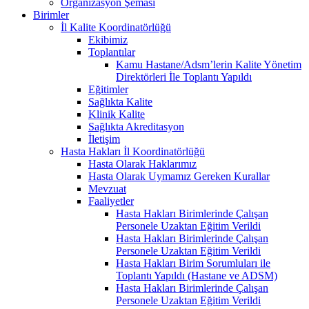
Organizasyon Şeması
Birimler
İl Kalite Koordinatörlüğü
Ekibimiz
Toplantılar
Kamu Hastane/Adsm’lerin Kalite Yönetim
Direktörleri İle Toplantı Yapıldı
Eğitimler
Sağlıkta Kalite
Klinik Kalite
Sağlıkta Akreditasyon
İletişim
Hasta Hakları İl Koordinatörlüğü
Hasta Olarak Haklarımız
Hasta Olarak Uymamız Gereken Kurallar
Mevzuat
Faaliyetler
Hasta Hakları Birimlerinde Çalışan
Personele Uzaktan Eğitim Verildi
Hasta Hakları Birimlerinde Çalışan
Personele Uzaktan Eğitim Verildi
Hasta Hakları Birim Sorumluları ile
Toplantı Yapıldı (Hastane ve ADSM)
Hasta Hakları Birimlerinde Çalışan
Personele Uzaktan Eğitim Verildi