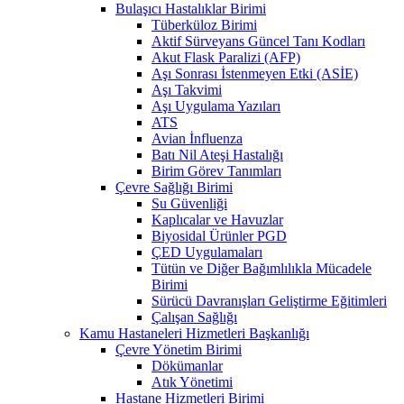
Bulaşıcı Hastalıklar Birimi
Tüberküloz Birimi
Aktif Sürveyans Güncel Tanı Kodları
Akut Flask Paralizi (AFP)
Aşı Sonrası İstenmeyen Etki (ASİE)
Aşı Takvimi
Aşı Uygulama Yazıları
ATS
Avian İnfluenza
Batı Nil Ateşi Hastalığı
Birim Görev Tanımları
Çevre Sağlığı Birimi
Su Güvenliği
Kaplıcalar ve Havuzlar
Biyosidal Ürünler PGD
ÇED Uygulamaları
Tütün ve Diğer Bağımlılıkla Mücadele
Birimi
Sürücü Davranışları Geliştirme Eğitimleri
Çalışan Sağlığı
Kamu Hastaneleri Hizmetleri Başkanlığı
Çevre Yönetim Birimi
Dökümanlar
Atık Yönetimi
Hastane Hizmetleri Birimi