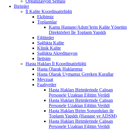
Organizasyon Şeması
Birimler
İl Kalite Koordinatörlüğü
Ekibimiz
Toplantılar
Kamu Hastane/Adsm’lerin Kalite Yönetim
Direktörleri İle Toplantı Yapıldı
Eğitimler
Sağlıkta Kalite
Klinik Kalite
Sağlıkta Akreditasyon
İletişim
Hasta Hakları İl Koordinatörlüğü
Hasta Olarak Haklarımız
Hasta Olarak Uymamız Gereken Kurallar
Mevzuat
Faaliyetler
Hasta Hakları Birimlerinde Çalışan
Personele Uzaktan Eğitim Verildi
Hasta Hakları Birimlerinde Çalışan
Personele Uzaktan Eğitim Verildi
Hasta Hakları Birim Sorumluları ile
Toplantı Yapıldı (Hastane ve ADSM)
Hasta Hakları Birimlerinde Çalışan
Personele Uzaktan Eğitim Verildi