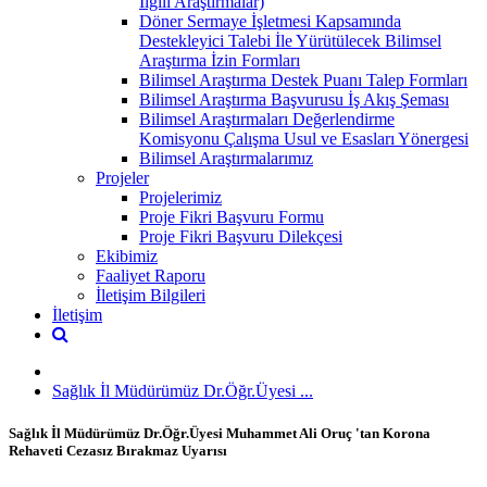
İlgili Araştırmalar)
Döner Sermaye İşletmesi Kapsamında
Destekleyici Talebi İle Yürütülecek Bilimsel
Araştırma İzin Formları
Bilimsel Araştırma Destek Puanı Talep Formları
Bilimsel Araştırma Başvurusu İş Akış Şeması
Bilimsel Araştırmaları Değerlendirme
Komisyonu Çalışma Usul ve Esasları Yönergesi
Bilimsel Araştırmalarımız
Projeler
Projelerimiz
Proje Fikri Başvuru Formu
Proje Fikri Başvuru Dilekçesi
Ekibimiz
Faaliyet Raporu
İletişim Bilgileri
İletişim
Sağlık İl Müdürümüz Dr.Öğr.Üyesi ...
Sağlık İl Müdürümüz Dr.Öğr.Üyesi Muhammet Ali Oruç 'tan Korona
Rehaveti Cezasız Bırakmaz Uyarısı