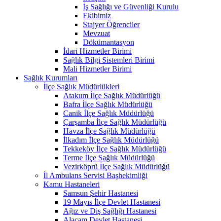
İş Sağlığı ve Güvenliği Kurulu
Ekibimiz
Stajyer Öğrenciler
Mevzuat
Dökümantasyon
İdari Hizmetler Birimi
Sağlık Bilgi Sistemleri Birimi
Mali Hizmetler Birimi
Sağlık Kurumları
İlçe Sağlık Müdürlükleri
Atakum İlçe Sağlık Müdürlüğü
Bafra İlçe Sağlık Müdürlüğü
Canik İlçe Sağlık Müdürlüğü
Çarşamba İlçe Sağlık Müdürlüğü
Havza İlçe Sağlık Müdürlüğü
İlkadım İlçe Sağlık Müdürlüğü
Tekkeköy İlçe Sağlık Müdürlüğü
Terme İlçe Sağlık Müdürlüğü
Vezirköprü İlçe Sağlık Müdürlüğü
İl Ambulans Servisi Başhekimliği
Kamu Hastaneleri
Samsun Şehir Hastanesi
19 Mayıs İlçe Devlet Hastanesi
Ağız ve Diş Sağlığı Hastanesi
Alaçam Devlet Hastanesi