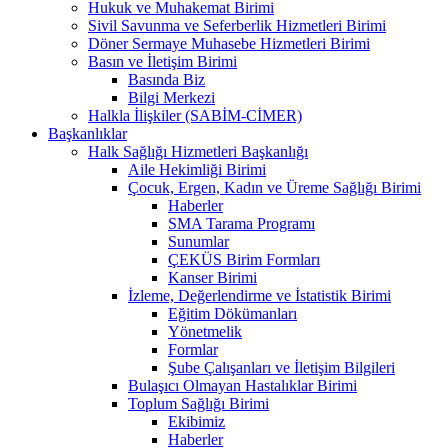
Hukuk ve Muhakemat Birimi
Sivil Savunma ve Seferberlik Hizmetleri Birimi
Döner Sermaye Muhasebe Hizmetleri Birimi
Basın ve İletişim Birimi
Basında Biz
Bilgi Merkezi
Halkla İlişkiler (SABİM-CİMER)
Başkanlıklar
Halk Sağlığı Hizmetleri Başkanlığı
Aile Hekimliği Birimi
Çocuk, Ergen, Kadın ve Üreme Sağlığı Birimi
Haberler
SMA Tarama Programı
Sunumlar
ÇEKÜS Birim Formları
Kanser Birimi
İzleme, Değerlendirme ve İstatistik Birimi
Eğitim Dökümanları
Yönetmelik
Formlar
Şube Çalışanları ve İletişim Bilgileri
Bulaşıcı Olmayan Hastalıklar Birimi
Toplum Sağlığı Birimi
Ekibimiz
Haberler