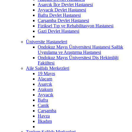
Asarcık İlçe Devlet Hastanesi
Ayvacık Devlet Hastanesi
Bafra Devlet Hastanesi
Çarşamba Devlet Hastanesi
Fiziksel Tıp ve Rehabilitasyon Hastanesi
Gazi Devlet Hastanesi
Üniversite Hastaneleri
Ondokuz Mayıs Üniversitesi Hastanesi Sağlık
Uygulama ve Araştırma Hastanesi
Ondokuz Mayıs Üniversitesi Diş Hekimliği
Fakültesi
Aile Sağlığı Merkezleri
19 Mayıs
Alaçam
Asarcık
Atakum
Ayvacık
Bafra
Canik
Çarşamba
Havza
İlkadım
Toplum Sağlığı Merkezleri