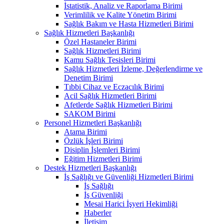
İstatistik, Analiz ve Raporlama Birimi
Verimlilik ve Kalite Yönetim Birimi
Sağlık Bakım ve Hasta Hizmetleri Birimi
Sağlık Hizmetleri Başkanlığı
Özel Hastaneler Birimi
Sağlık Hizmetleri Birimi
Kamu Sağlık Tesisleri Birimi
Sağlık Hizmetleri İzleme, Değerlendirme ve
Denetim Birimi
Tıbbi Cihaz ve Eczacılık Birimi
Acil Sağlık Hizmetleri Birimi
Afetlerde Sağlık Hizmetleri Birimi
SAKOM Birimi
Personel Hizmetleri Başkanlığı
Atama Birimi
Özlük İşleri Birimi
Disiplin İşlemleri Birimi
Eğitim Hizmetleri Birimi
Destek Hizmetleri Başkanlığı
İş Sağlığı ve Güvenliği Hizmetleri Birimi
İş Sağlığı
İş Güvenliği
Mesai Harici İşyeri Hekimliği
Haberler
İletişim