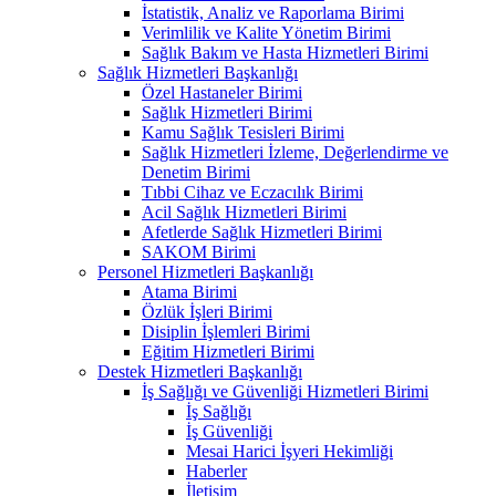
İstatistik, Analiz ve Raporlama Birimi
Verimlilik ve Kalite Yönetim Birimi
Sağlık Bakım ve Hasta Hizmetleri Birimi
Sağlık Hizmetleri Başkanlığı
Özel Hastaneler Birimi
Sağlık Hizmetleri Birimi
Kamu Sağlık Tesisleri Birimi
Sağlık Hizmetleri İzleme, Değerlendirme ve
Denetim Birimi
Tıbbi Cihaz ve Eczacılık Birimi
Acil Sağlık Hizmetleri Birimi
Afetlerde Sağlık Hizmetleri Birimi
SAKOM Birimi
Personel Hizmetleri Başkanlığı
Atama Birimi
Özlük İşleri Birimi
Disiplin İşlemleri Birimi
Eğitim Hizmetleri Birimi
Destek Hizmetleri Başkanlığı
İş Sağlığı ve Güvenliği Hizmetleri Birimi
İş Sağlığı
İş Güvenliği
Mesai Harici İşyeri Hekimliği
Haberler
İletişim