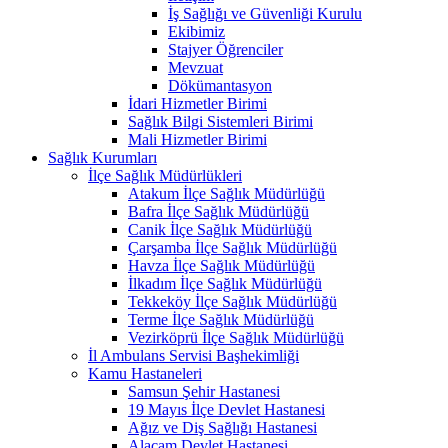
İş Sağlığı ve Güvenliği Kurulu
Ekibimiz
Stajyer Öğrenciler
Mevzuat
Dökümantasyon
İdari Hizmetler Birimi
Sağlık Bilgi Sistemleri Birimi
Mali Hizmetler Birimi
Sağlık Kurumları
İlçe Sağlık Müdürlükleri
Atakum İlçe Sağlık Müdürlüğü
Bafra İlçe Sağlık Müdürlüğü
Canik İlçe Sağlık Müdürlüğü
Çarşamba İlçe Sağlık Müdürlüğü
Havza İlçe Sağlık Müdürlüğü
İlkadım İlçe Sağlık Müdürlüğü
Tekkeköy İlçe Sağlık Müdürlüğü
Terme İlçe Sağlık Müdürlüğü
Vezirköprü İlçe Sağlık Müdürlüğü
İl Ambulans Servisi Başhekimliği
Kamu Hastaneleri
Samsun Şehir Hastanesi
19 Mayıs İlçe Devlet Hastanesi
Ağız ve Diş Sağlığı Hastanesi
Alaçam Devlet Hastanesi