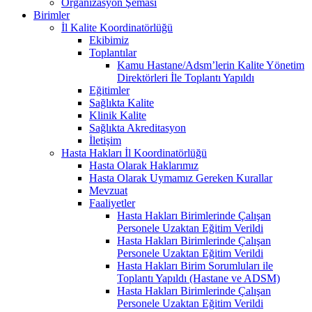
Organizasyon Şeması
Birimler
İl Kalite Koordinatörlüğü
Ekibimiz
Toplantılar
Kamu Hastane/Adsm’lerin Kalite Yönetim
Direktörleri İle Toplantı Yapıldı
Eğitimler
Sağlıkta Kalite
Klinik Kalite
Sağlıkta Akreditasyon
İletişim
Hasta Hakları İl Koordinatörlüğü
Hasta Olarak Haklarımız
Hasta Olarak Uymamız Gereken Kurallar
Mevzuat
Faaliyetler
Hasta Hakları Birimlerinde Çalışan
Personele Uzaktan Eğitim Verildi
Hasta Hakları Birimlerinde Çalışan
Personele Uzaktan Eğitim Verildi
Hasta Hakları Birim Sorumluları ile
Toplantı Yapıldı (Hastane ve ADSM)
Hasta Hakları Birimlerinde Çalışan
Personele Uzaktan Eğitim Verildi