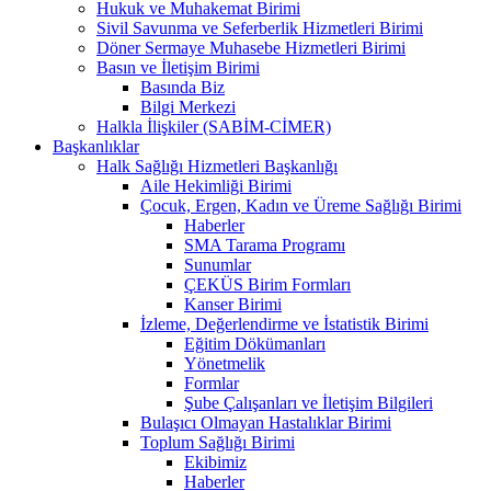
Hukuk ve Muhakemat Birimi
Sivil Savunma ve Seferberlik Hizmetleri Birimi
Döner Sermaye Muhasebe Hizmetleri Birimi
Basın ve İletişim Birimi
Basında Biz
Bilgi Merkezi
Halkla İlişkiler (SABİM-CİMER)
Başkanlıklar
Halk Sağlığı Hizmetleri Başkanlığı
Aile Hekimliği Birimi
Çocuk, Ergen, Kadın ve Üreme Sağlığı Birimi
Haberler
SMA Tarama Programı
Sunumlar
ÇEKÜS Birim Formları
Kanser Birimi
İzleme, Değerlendirme ve İstatistik Birimi
Eğitim Dökümanları
Yönetmelik
Formlar
Şube Çalışanları ve İletişim Bilgileri
Bulaşıcı Olmayan Hastalıklar Birimi
Toplum Sağlığı Birimi
Ekibimiz
Haberler