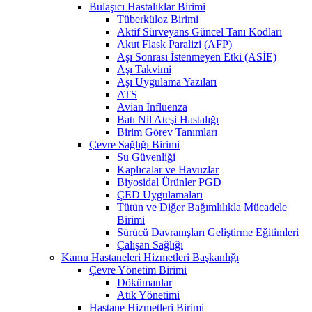
Bulaşıcı Hastalıklar Birimi
Tüberküloz Birimi
Aktif Sürveyans Güncel Tanı Kodları
Akut Flask Paralizi (AFP)
Aşı Sonrası İstenmeyen Etki (ASİE)
Aşı Takvimi
Aşı Uygulama Yazıları
ATS
Avian İnfluenza
Batı Nil Ateşi Hastalığı
Birim Görev Tanımları
Çevre Sağlığı Birimi
Su Güvenliği
Kaplıcalar ve Havuzlar
Biyosidal Ürünler PGD
ÇED Uygulamaları
Tütün ve Diğer Bağımlılıkla Mücadele
Birimi
Sürücü Davranışları Geliştirme Eğitimleri
Çalışan Sağlığı
Kamu Hastaneleri Hizmetleri Başkanlığı
Çevre Yönetim Birimi
Dökümanlar
Atık Yönetimi
Hastane Hizmetleri Birimi