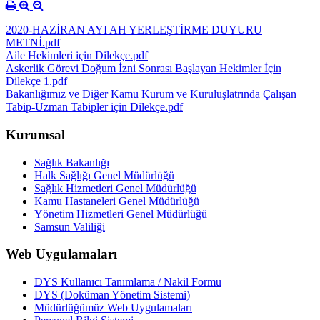
2020-HAZİRAN AYI AH YERLEŞTİRME DUYURU
METNİ.pdf
Aile Hekimleri için Dilekçe.pdf
Askerlik Görevi Doğum İzni Sonrası Başlayan Hekimler İçin
Dilekçe 1.pdf
Bakanlığımız ve Diğer Kamu Kurum ve Kuruluşlatrında Çalışan
Tabip-Uzman Tabipler için Dilekçe.pdf
Kurumsal
Sağlık Bakanlığı
Halk Sağlığı Genel Müdürlüğü
Sağlık Hizmetleri Genel Müdürlüğü
Kamu Hastaneleri Genel Müdürlüğü
Yönetim Hizmetleri Genel Müdürlüğü
Samsun Valiliği
Web Uygulamaları
DYS Kullanıcı Tanımlama / Nakil Formu
DYS (Doküman Yönetim Sistemi)
Müdürlüğümüz Web Uygulamaları