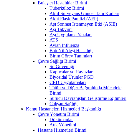
Bulaşıcı Hastalıklar Birimi
Tüberküloz Birimi
Aktif Sürveyans Güncel Tanı Kodları
Akut Flask Paralizi (AFP)
Aşı Sonrası İstenmeyen Etki (ASİE)
Aşı Takvimi
Aşı Uygulama Yazıları
ATS
Avian İnfluenza
Batı Nil Ateşi Hastalığı
Birim Görev Tanımları
Çevre Sağlığı Birimi
Su Güvenliği
Kaplıcalar ve Havuzlar
Biyosidal Ürünler PGD
ÇED Uygulamaları
Tütün ve Diğer Bağımlılıkla Mücadele
Birimi
Sürücü Davranışları Geliştirme Eğitimleri
Çalışan Sağlığı
Kamu Hastaneleri Hizmetleri Başkanlığı
Çevre Yönetim Birimi
Dökümanlar
Atık Yönetimi
Hastane Hizmetleri Birimi