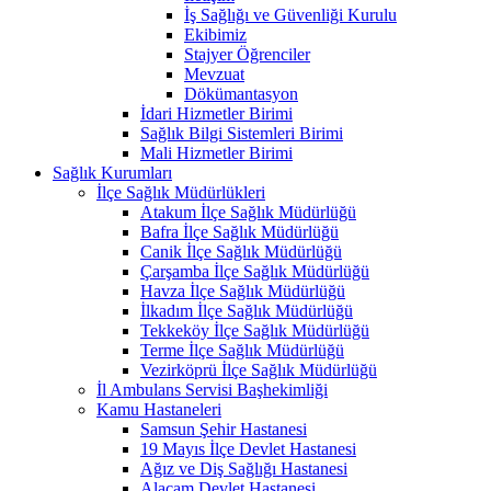
İş Sağlığı ve Güvenliği Kurulu
Ekibimiz
Stajyer Öğrenciler
Mevzuat
Dökümantasyon
İdari Hizmetler Birimi
Sağlık Bilgi Sistemleri Birimi
Mali Hizmetler Birimi
Sağlık Kurumları
İlçe Sağlık Müdürlükleri
Atakum İlçe Sağlık Müdürlüğü
Bafra İlçe Sağlık Müdürlüğü
Canik İlçe Sağlık Müdürlüğü
Çarşamba İlçe Sağlık Müdürlüğü
Havza İlçe Sağlık Müdürlüğü
İlkadım İlçe Sağlık Müdürlüğü
Tekkeköy İlçe Sağlık Müdürlüğü
Terme İlçe Sağlık Müdürlüğü
Vezirköprü İlçe Sağlık Müdürlüğü
İl Ambulans Servisi Başhekimliği
Kamu Hastaneleri
Samsun Şehir Hastanesi
19 Mayıs İlçe Devlet Hastanesi
Ağız ve Diş Sağlığı Hastanesi
Alaçam Devlet Hastanesi