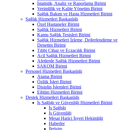
İstatistik, Analiz ve Raporlama Birimi
Verimlilik ve Kalite Yönetim Birimi
Sağlık Bakım ve Hasta Hizmetleri Birimi
Sağlık Hizmetleri Başkanlığı
Özel Hastaneler Birimi
Sağlık Hizmetleri Birimi
Kamu Sağlık Tesisleri Birimi
Sağlık Hizmetleri İzleme, Değerlendirme ve
Denetim Birimi
Tıbbi Cihaz ve Eczacılık Birimi
Acil Sağlık Hizmetleri Birimi
Afetlerde Sağlık Hizmetleri Birimi
SAKOM Birimi
Personel Hizmetleri Başkanlığı
Atama Birimi
Özlük İşleri Birimi
Disiplin İşlemleri Birimi
Eğitim Hizmetleri Birimi
Destek Hizmetleri Başkanlığı
İş Sağlığı ve Güvenliği Hizmetleri Birimi
İş Sağlığı
İş Güvenliği
Mesai Harici İşyeri Hekimliği
Haberler
İletişim