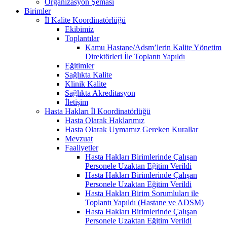
Organizasyon Şeması
Birimler
İl Kalite Koordinatörlüğü
Ekibimiz
Toplantılar
Kamu Hastane/Adsm’lerin Kalite Yönetim
Direktörleri İle Toplantı Yapıldı
Eğitimler
Sağlıkta Kalite
Klinik Kalite
Sağlıkta Akreditasyon
İletişim
Hasta Hakları İl Koordinatörlüğü
Hasta Olarak Haklarımız
Hasta Olarak Uymamız Gereken Kurallar
Mevzuat
Faaliyetler
Hasta Hakları Birimlerinde Çalışan
Personele Uzaktan Eğitim Verildi
Hasta Hakları Birimlerinde Çalışan
Personele Uzaktan Eğitim Verildi
Hasta Hakları Birim Sorumluları ile
Toplantı Yapıldı (Hastane ve ADSM)
Hasta Hakları Birimlerinde Çalışan
Personele Uzaktan Eğitim Verildi