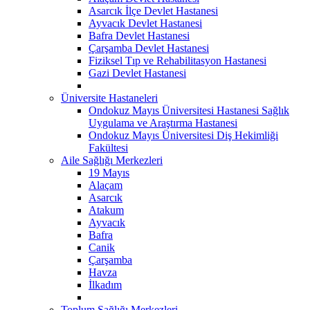
Asarcık İlçe Devlet Hastanesi
Ayvacık Devlet Hastanesi
Bafra Devlet Hastanesi
Çarşamba Devlet Hastanesi
Fiziksel Tıp ve Rehabilitasyon Hastanesi
Gazi Devlet Hastanesi
Üniversite Hastaneleri
Ondokuz Mayıs Üniversitesi Hastanesi Sağlık
Uygulama ve Araştırma Hastanesi
Ondokuz Mayıs Üniversitesi Diş Hekimliği
Fakültesi
Aile Sağlığı Merkezleri
19 Mayıs
Alaçam
Asarcık
Atakum
Ayvacık
Bafra
Canik
Çarşamba
Havza
İlkadım
Toplum Sağlığı Merkezleri