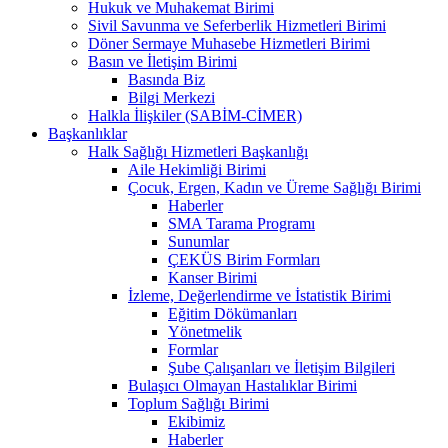
Hukuk ve Muhakemat Birimi
Sivil Savunma ve Seferberlik Hizmetleri Birimi
Döner Sermaye Muhasebe Hizmetleri Birimi
Basın ve İletişim Birimi
Basında Biz
Bilgi Merkezi
Halkla İlişkiler (SABİM-CİMER)
Başkanlıklar
Halk Sağlığı Hizmetleri Başkanlığı
Aile Hekimliği Birimi
Çocuk, Ergen, Kadın ve Üreme Sağlığı Birimi
Haberler
SMA Tarama Programı
Sunumlar
ÇEKÜS Birim Formları
Kanser Birimi
İzleme, Değerlendirme ve İstatistik Birimi
Eğitim Dökümanları
Yönetmelik
Formlar
Şube Çalışanları ve İletişim Bilgileri
Bulaşıcı Olmayan Hastalıklar Birimi
Toplum Sağlığı Birimi
Ekibimiz
Haberler