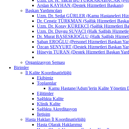
Uzm. Dr. H. Yalçın BÜYÜKKARABACAK (Person
Arslan KAYHAN (Destek Hizmetleri Başkanı)
Başkan Yardımcıları
Uzm. Dr. Sedat GÜRLER (Kamu Hastaneleri Hizme
Dr. Cengiz TÜRKMAN (Sağlık Hizmetleri Başkan
Uzm. Dr. Koray KÜREKCİ (Sağlık Hizmetleri Baş
Uzm. Dr. Duygu SUVACI (Halk Sağlığı Hizmetler
Dr. Murat BAŞESKİOĞLU (Halk Sağlığı Hizmetle
Şaban EROĞLU (Personel Hizmetleri Başkan Yard
Özcan ŞENYURT (Destek Hizmetleri Başkan Yard
Hüseyin TURAN (Destek Hizmetleri Başkan Yard
Organizasyon Şeması
Birimler
İl Kalite Koordinatörlüğü
Ekibimiz
Toplantılar
Kamu Hastane/Adsm’lerin Kalite Yönetim Dir
Eğitimler
Sağlıkta Kalite
Klinik Kalite
Sağlıkta Akreditasyon
İletişim
Hasta Hakları İl Koordinatörlüğü
Hasta Olarak Haklarımız