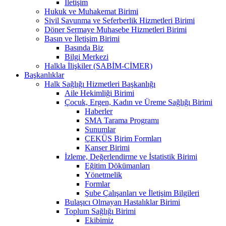
İletişim
Hukuk ve Muhakemat Birimi
Sivil Savunma ve Seferberlik Hizmetleri Birimi
Döner Sermaye Muhasebe Hizmetleri Birimi
Basın ve İletişim Birimi
Basında Biz
Bilgi Merkezi
Halkla İlişkiler (SABİM-CİMER)
Başkanlıklar
Halk Sağlığı Hizmetleri Başkanlığı
Aile Hekimliği Birimi
Çocuk, Ergen, Kadın ve Üreme Sağlığı Birimi
Haberler
SMA Tarama Programı
Sunumlar
ÇEKÜS Birim Formları
Kanser Birimi
İzleme, Değerlendirme ve İstatistik Birimi
Eğitim Dökümanları
Yönetmelik
Formlar
Şube Çalışanları ve İletişim Bilgileri
Bulaşıcı Olmayan Hastalıklar Birimi
Toplum Sağlığı Birimi
Ekibimiz