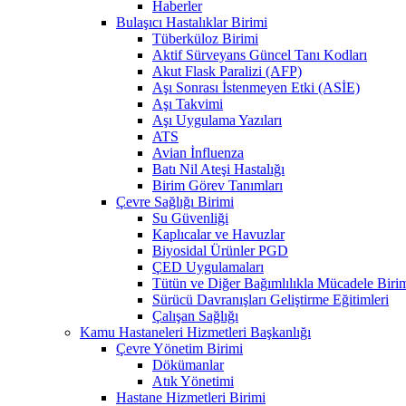
Haberler
Bulaşıcı Hastalıklar Birimi
Tüberküloz Birimi
Aktif Sürveyans Güncel Tanı Kodları
Akut Flask Paralizi (AFP)
Aşı Sonrası İstenmeyen Etki (ASİE)
Aşı Takvimi
Aşı Uygulama Yazıları
ATS
Avian İnfluenza
Batı Nil Ateşi Hastalığı
Birim Görev Tanımları
Çevre Sağlığı Birimi
Su Güvenliği
Kaplıcalar ve Havuzlar
Biyosidal Ürünler PGD
ÇED Uygulamaları
Tütün ve Diğer Bağımlılıkla Mücadele Biri
Sürücü Davranışları Geliştirme Eğitimleri
Çalışan Sağlığı
Kamu Hastaneleri Hizmetleri Başkanlığı
Çevre Yönetim Birimi
Dökümanlar
Atık Yönetimi
Hastane Hizmetleri Birimi