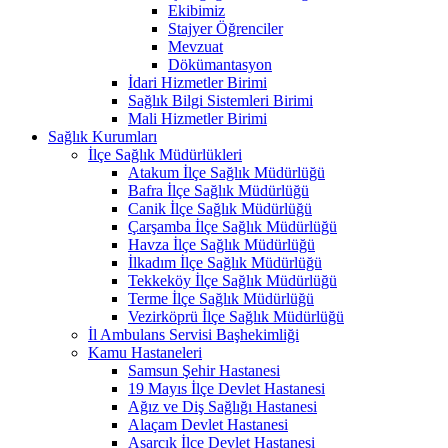
Ekibimiz
Stajyer Öğrenciler
Mevzuat
Dökümantasyon
İdari Hizmetler Birimi
Sağlık Bilgi Sistemleri Birimi
Mali Hizmetler Birimi
Sağlık Kurumları
İlçe Sağlık Müdürlükleri
Atakum İlçe Sağlık Müdürlüğü
Bafra İlçe Sağlık Müdürlüğü
Canik İlçe Sağlık Müdürlüğü
Çarşamba İlçe Sağlık Müdürlüğü
Havza İlçe Sağlık Müdürlüğü
İlkadım İlçe Sağlık Müdürlüğü
Tekkeköy İlçe Sağlık Müdürlüğü
Terme İlçe Sağlık Müdürlüğü
Vezirköprü İlçe Sağlık Müdürlüğü
İl Ambulans Servisi Başhekimliği
Kamu Hastaneleri
Samsun Şehir Hastanesi
19 Mayıs İlçe Devlet Hastanesi
Ağız ve Diş Sağlığı Hastanesi
Alaçam Devlet Hastanesi
Asarcık İlçe Devlet Hastanesi