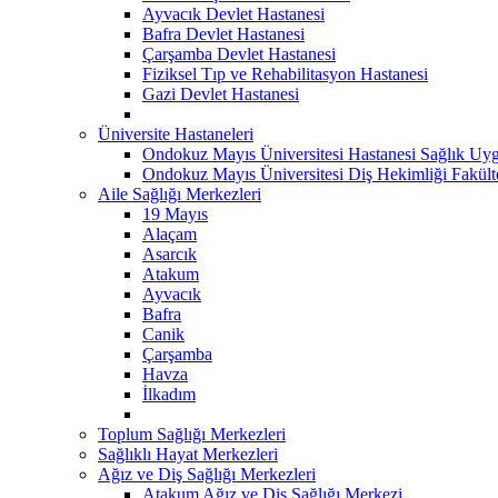
Ayvacık Devlet Hastanesi
Bafra Devlet Hastanesi
Çarşamba Devlet Hastanesi
Fiziksel Tıp ve Rehabilitasyon Hastanesi
Gazi Devlet Hastanesi
Üniversite Hastaneleri
Ondokuz Mayıs Üniversitesi Hastanesi Sağlık Uyg
Ondokuz Mayıs Üniversitesi Diş Hekimliği Fakült
Aile Sağlığı Merkezleri
19 Mayıs
Alaçam
Asarcık
Atakum
Ayvacık
Bafra
Canik
Çarşamba
Havza
İlkadım
Toplum Sağlığı Merkezleri
Sağlıklı Hayat Merkezleri
Ağız ve Diş Sağlığı Merkezleri
Atakum Ağız ve Diş Sağlığı Merkezi