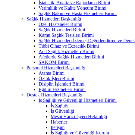
İstatistik, Analiz ve Raporlama Birimi
Verimlilik ve Kalite Yönetim Birimi
Sağlık Bakım ve Hasta Hizmetleri Birimi
Sağlık Hizmetleri Başkanlığı
Özel Hastaneler Birimi
Sağlık Hizmetleri Birimi
Kamu Sağlık Tesisleri Birimi
Sağlık Hizmetleri İzleme, Değerlendirme ve Denet
Tıbbi Cihaz ve Eczacılık Birimi
Acil Sağlık Hizmetleri Birimi
Afetlerde Sağlık Hizmetleri Birimi
SAKOM Birimi
Personel Hizmetleri Başkanlığı
Atama Birimi
Özlük İşleri Birimi
Disiplin İşlemleri Birimi
Eğitim Hizmetleri Birimi
Destek Hizmetleri Başkanlığı
İş Sağlığı ve Güvenliği Hizmetleri Birimi
İş Sağlığı
İş Güvenliği
Mesai Harici İşyeri Hekimliği
Haberler
İletişim
İş Sağlığı ve Güvenliği Kurulu