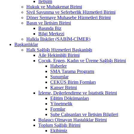
İletişim
Hukuk ve Muhakemat Birimi
Sivil Savunma ve Seferberlik Hizmetleri Birimi
Döner Sermaye Muhasebe Hizmetleri Birimi
Basın ve İletişim Birimi
Basında Biz
Bilgi Merkezi
Halkla İlişkiler (SABİM-CİMER)
Başkanlıklar
Halk Sağlığı Hizmetleri Başkanlığı
Aile Hekimliği Birimi
Çocuk, Ergen, Kadın ve Üreme Sağlığı Birimi
Haberler
SMA Tarama Programı
Sunumlar
ÇEKÜS Birim Formları
Kanser Birimi
İzleme, Değerlendirme ve İstatistik Birimi
Eğitim Dökümanları
Yönetmelik
Formlar
Şube Çalışanları ve İletişim Bilgileri
Bulaşıcı Olmayan Hastalıklar Birimi
Toplum Sağlığı Birimi
Ekibimiz