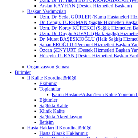
Uzm. Dr. H. Yalçın BÜYÜKKARABACAK (Person
Arslan KAYHAN (Destek Hizmetleri Başkanı)
Başkan Yardımcıları
Uzm. Dr. Sedat GÜRLER (Kamu Hastaneleri Hizme
Dr. Cengiz TÜRKMAN (Sağlık Hizmetleri Başkan
Uzm. Dr. Koray KÜREKCİ (Sağlık Hizmetleri Baş
Uzm. Dr. Duygu SUVACI (Halk Sağlığı Hizmetler
Dr. Murat BAŞESKİOĞLU (Halk Sağlığı Hizmetle
Şaban EROĞLU (Personel Hizmetleri Başkan Yard
Özcan ŞENYURT (Destek Hizmetleri Başkan Yard
Hüseyin TURAN (Destek Hizmetleri Başkan Yard
Organizasyon Şeması
Birimler
İl Kalite Koordinatörlüğü
Ekibimiz
Toplantılar
Kamu Hastane/Adsm’lerin Kalite Yönetim Dir
Eğitimler
Sağlıkta Kalite
Klinik Kalite
Sağlıkta Akreditasyon
İletişim
Hasta Hakları İl Koordinatörlüğü
Hasta Olarak Haklarımız