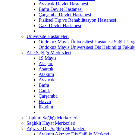
Ayvacık Devlet Hastanesi
Bafra Devlet Hastanesi
Çarşamba Devlet Hastanesi
Fiziksel Tıp ve Rehabilitasyon Hastanesi
Gazi Devlet Hastanesi
Üniversite Hastaneleri
Ondokuz Mayıs Üniversitesi Hastanesi Sağlık Uyg
Ondokuz Mayıs Üniversitesi Diş Hekimliği Fakült
Aile Sağlığı Merkezleri
19 Mayıs
Alaçam
Asarcık
Atakum
Ayvacık
Bafra
Canik
Çarşamba
Havza
İlkadım
Toplum Sağlığı Merkezleri
Sağlıklı Hayat Merkezleri
Ağız ve Diş Sağlığı Merkezleri
Atakum Ağız ve Diş Sağlığı Merkezi