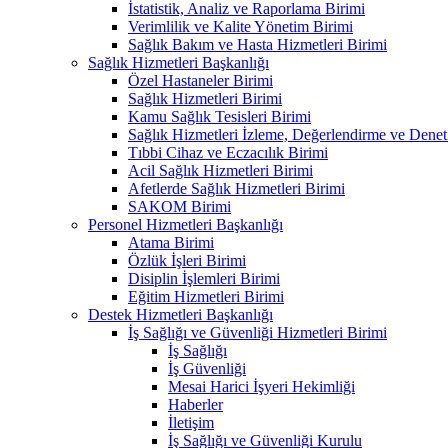
İstatistik, Analiz ve Raporlama Birimi
Verimlilik ve Kalite Yönetim Birimi
Sağlık Bakım ve Hasta Hizmetleri Birimi
Sağlık Hizmetleri Başkanlığı
Özel Hastaneler Birimi
Sağlık Hizmetleri Birimi
Kamu Sağlık Tesisleri Birimi
Sağlık Hizmetleri İzleme, Değerlendirme ve Denet
Tıbbi Cihaz ve Eczacılık Birimi
Acil Sağlık Hizmetleri Birimi
Afetlerde Sağlık Hizmetleri Birimi
SAKOM Birimi
Personel Hizmetleri Başkanlığı
Atama Birimi
Özlük İşleri Birimi
Disiplin İşlemleri Birimi
Eğitim Hizmetleri Birimi
Destek Hizmetleri Başkanlığı
İş Sağlığı ve Güvenliği Hizmetleri Birimi
İş Sağlığı
İş Güvenliği
Mesai Harici İşyeri Hekimliği
Haberler
İletişim
İş Sağlığı ve Güvenliği Kurulu