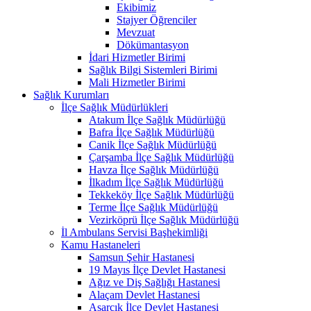
Ekibimiz
Stajyer Öğrenciler
Mevzuat
Dökümantasyon
İdari Hizmetler Birimi
Sağlık Bilgi Sistemleri Birimi
Mali Hizmetler Birimi
Sağlık Kurumları
İlçe Sağlık Müdürlükleri
Atakum İlçe Sağlık Müdürlüğü
Bafra İlçe Sağlık Müdürlüğü
Canik İlçe Sağlık Müdürlüğü
Çarşamba İlçe Sağlık Müdürlüğü
Havza İlçe Sağlık Müdürlüğü
İlkadım İlçe Sağlık Müdürlüğü
Tekkeköy İlçe Sağlık Müdürlüğü
Terme İlçe Sağlık Müdürlüğü
Vezirköprü İlçe Sağlık Müdürlüğü
İl Ambulans Servisi Başhekimliği
Kamu Hastaneleri
Samsun Şehir Hastanesi
19 Mayıs İlçe Devlet Hastanesi
Ağız ve Diş Sağlığı Hastanesi
Alaçam Devlet Hastanesi
Asarcık İlçe Devlet Hastanesi