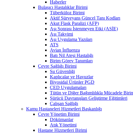
Haberler
Bulaşıcı Hastalıklar Birimi
Tüberküloz Birimi
Aktif Sürveyans Güncel Tanı Kodları
Akut Flask Paralizi (AFP)
Aşı Sonrası İstenmeyen Etki (ASİE)
Aşı Takvimi
Aşı Uygulama Yazıları
ATS
Avian İnfluenza
Batı Nil Ateşi Hastalığı
Birim Görev Tanımları
Çevre Sağlığı Birimi
Su Güvenliği
Kaplıcalar ve Havuzlar
Biyosidal Ürünler PGD
ÇED Uygulamaları
Tütün ve Diğer Bağımlılıkla Mücadele Biri
Sürücü Davranışları Geliştirme Eğitimleri
Çalışan Sağlığı
Kamu Hastaneleri Hizmetleri Başkanlığı
Çevre Yönetim Birimi
Dökümanlar
Atık Yönetimi
Hastane Hizmetleri Birimi