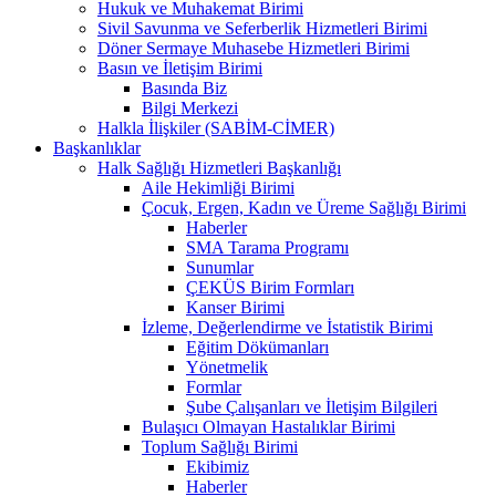
Hukuk ve Muhakemat Birimi
Sivil Savunma ve Seferberlik Hizmetleri Birimi
Döner Sermaye Muhasebe Hizmetleri Birimi
Basın ve İletişim Birimi
Basında Biz
Bilgi Merkezi
Halkla İlişkiler (SABİM-CİMER)
Başkanlıklar
Halk Sağlığı Hizmetleri Başkanlığı
Aile Hekimliği Birimi
Çocuk, Ergen, Kadın ve Üreme Sağlığı Birimi
Haberler
SMA Tarama Programı
Sunumlar
ÇEKÜS Birim Formları
Kanser Birimi
İzleme, Değerlendirme ve İstatistik Birimi
Eğitim Dökümanları
Yönetmelik
Formlar
Şube Çalışanları ve İletişim Bilgileri
Bulaşıcı Olmayan Hastalıklar Birimi
Toplum Sağlığı Birimi
Ekibimiz
Haberler