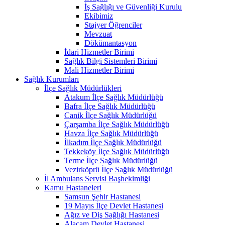
İş Sağlığı ve Güvenliği Kurulu
Ekibimiz
Stajyer Öğrenciler
Mevzuat
Dökümantasyon
İdari Hizmetler Birimi
Sağlık Bilgi Sistemleri Birimi
Mali Hizmetler Birimi
Sağlık Kurumları
İlçe Sağlık Müdürlükleri
Atakum İlçe Sağlık Müdürlüğü
Bafra İlçe Sağlık Müdürlüğü
Canik İlçe Sağlık Müdürlüğü
Çarşamba İlçe Sağlık Müdürlüğü
Havza İlçe Sağlık Müdürlüğü
İlkadım İlçe Sağlık Müdürlüğü
Tekkeköy İlçe Sağlık Müdürlüğü
Terme İlçe Sağlık Müdürlüğü
Vezirköprü İlçe Sağlık Müdürlüğü
İl Ambulans Servisi Başhekimliği
Kamu Hastaneleri
Samsun Şehir Hastanesi
19 Mayıs İlçe Devlet Hastanesi
Ağız ve Diş Sağlığı Hastanesi
Alaçam Devlet Hastanesi