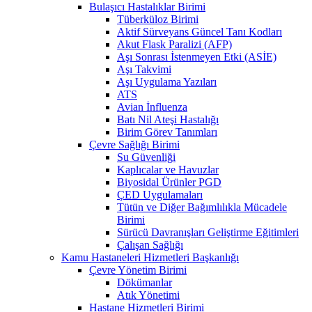
Bulaşıcı Hastalıklar Birimi
Tüberküloz Birimi
Aktif Sürveyans Güncel Tanı Kodları
Akut Flask Paralizi (AFP)
Aşı Sonrası İstenmeyen Etki (ASİE)
Aşı Takvimi
Aşı Uygulama Yazıları
ATS
Avian İnfluenza
Batı Nil Ateşi Hastalığı
Birim Görev Tanımları
Çevre Sağlığı Birimi
Su Güvenliği
Kaplıcalar ve Havuzlar
Biyosidal Ürünler PGD
ÇED Uygulamaları
Tütün ve Diğer Bağımlılıkla Mücadele
Birimi
Sürücü Davranışları Geliştirme Eğitimleri
Çalışan Sağlığı
Kamu Hastaneleri Hizmetleri Başkanlığı
Çevre Yönetim Birimi
Dökümanlar
Atık Yönetimi
Hastane Hizmetleri Birimi