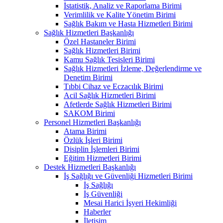
İstatistik, Analiz ve Raporlama Birimi
Verimlilik ve Kalite Yönetim Birimi
Sağlık Bakım ve Hasta Hizmetleri Birimi
Sağlık Hizmetleri Başkanlığı
Özel Hastaneler Birimi
Sağlık Hizmetleri Birimi
Kamu Sağlık Tesisleri Birimi
Sağlık Hizmetleri İzleme, Değerlendirme ve
Denetim Birimi
Tıbbi Cihaz ve Eczacılık Birimi
Acil Sağlık Hizmetleri Birimi
Afetlerde Sağlık Hizmetleri Birimi
SAKOM Birimi
Personel Hizmetleri Başkanlığı
Atama Birimi
Özlük İşleri Birimi
Disiplin İşlemleri Birimi
Eğitim Hizmetleri Birimi
Destek Hizmetleri Başkanlığı
İş Sağlığı ve Güvenliği Hizmetleri Birimi
İş Sağlığı
İş Güvenliği
Mesai Harici İşyeri Hekimliği
Haberler
İletişim