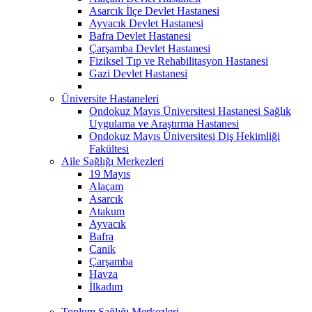
Asarcık İlçe Devlet Hastanesi
Ayvacık Devlet Hastanesi
Bafra Devlet Hastanesi
Çarşamba Devlet Hastanesi
Fiziksel Tıp ve Rehabilitasyon Hastanesi
Gazi Devlet Hastanesi
Üniversite Hastaneleri
Ondokuz Mayıs Üniversitesi Hastanesi Sağlık
Uygulama ve Araştırma Hastanesi
Ondokuz Mayıs Üniversitesi Diş Hekimliği
Fakültesi
Aile Sağlığı Merkezleri
19 Mayıs
Alaçam
Asarcık
Atakum
Ayvacık
Bafra
Canik
Çarşamba
Havza
İlkadım
Toplum Sağlığı Merkezleri