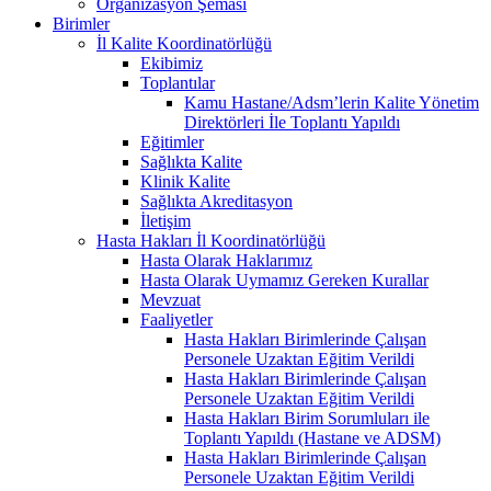
Organizasyon Şeması
Birimler
İl Kalite Koordinatörlüğü
Ekibimiz
Toplantılar
Kamu Hastane/Adsm’lerin Kalite Yönetim
Direktörleri İle Toplantı Yapıldı
Eğitimler
Sağlıkta Kalite
Klinik Kalite
Sağlıkta Akreditasyon
İletişim
Hasta Hakları İl Koordinatörlüğü
Hasta Olarak Haklarımız
Hasta Olarak Uymamız Gereken Kurallar
Mevzuat
Faaliyetler
Hasta Hakları Birimlerinde Çalışan
Personele Uzaktan Eğitim Verildi
Hasta Hakları Birimlerinde Çalışan
Personele Uzaktan Eğitim Verildi
Hasta Hakları Birim Sorumluları ile
Toplantı Yapıldı (Hastane ve ADSM)
Hasta Hakları Birimlerinde Çalışan
Personele Uzaktan Eğitim Verildi