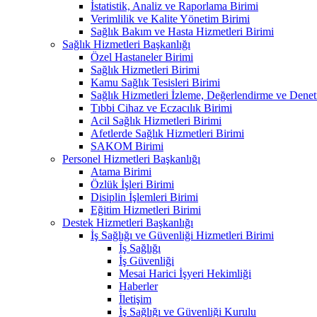
İstatistik, Analiz ve Raporlama Birimi
Verimlilik ve Kalite Yönetim Birimi
Sağlık Bakım ve Hasta Hizmetleri Birimi
Sağlık Hizmetleri Başkanlığı
Özel Hastaneler Birimi
Sağlık Hizmetleri Birimi
Kamu Sağlık Tesisleri Birimi
Sağlık Hizmetleri İzleme, Değerlendirme ve Denet
Tıbbi Cihaz ve Eczacılık Birimi
Acil Sağlık Hizmetleri Birimi
Afetlerde Sağlık Hizmetleri Birimi
SAKOM Birimi
Personel Hizmetleri Başkanlığı
Atama Birimi
Özlük İşleri Birimi
Disiplin İşlemleri Birimi
Eğitim Hizmetleri Birimi
Destek Hizmetleri Başkanlığı
İş Sağlığı ve Güvenliği Hizmetleri Birimi
İş Sağlığı
İş Güvenliği
Mesai Harici İşyeri Hekimliği
Haberler
İletişim
İş Sağlığı ve Güvenliği Kurulu