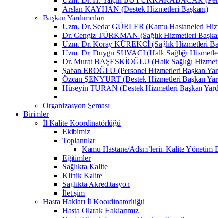
Uzm. Dr. H. Yalçın BÜYÜKKARABACAK (Person
Arslan KAYHAN (Destek Hizmetleri Başkanı)
Başkan Yardımcıları
Uzm. Dr. Sedat GÜRLER (Kamu Hastaneleri Hizme
Dr. Cengiz TÜRKMAN (Sağlık Hizmetleri Başkan
Uzm. Dr. Koray KÜREKCİ (Sağlık Hizmetleri Baş
Uzm. Dr. Duygu SUVACI (Halk Sağlığı Hizmetler
Dr. Murat BAŞESKİOĞLU (Halk Sağlığı Hizmetle
Şaban EROĞLU (Personel Hizmetleri Başkan Yard
Özcan ŞENYURT (Destek Hizmetleri Başkan Yard
Hüseyin TURAN (Destek Hizmetleri Başkan Yard
Organizasyon Şeması
Birimler
İl Kalite Koordinatörlüğü
Ekibimiz
Toplantılar
Kamu Hastane/Adsm’lerin Kalite Yönetim Dir
Eğitimler
Sağlıkta Kalite
Klinik Kalite
Sağlıkta Akreditasyon
İletişim
Hasta Hakları İl Koordinatörlüğü
Hasta Olarak Haklarımız