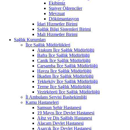
Ekibimiz
Stajyer Öğrenciler
Mevzuat
Dökümantasyon
İdari Hizmetler Birimi
Sağlık Bilgi Sistemleri Birimi
Mali Hizmetler Birimi
Sağlık Kurumları
İlçe Sağlık Müdürlükleri
Atakum İlçe Sağlık Müdürlüğü
Bafra İlçe Sağlık Müdürlüğü
Canik İlçe Sağlık Müdürlüğü
Çarşamba İlçe Sağlık Müdürlüğü
Havza İlçe Sağlık Müdürlüğü
İlkadım İlçe Sağlık Müdürlüğü
Tekkeköy İlçe Sağlık Müdürlüğü
Terme İlçe Sağlık Müdürlüğü
Vezirköprü İlçe Sağlık Müdürlüğü
İl Ambulans Servisi Başhekimliği
Kamu Hastaneleri
Samsun Şehir Hastanesi
19 Mayıs İlçe Devlet Hastanesi
Ağız ve Diş Sağlığı Hastanesi
Alaçam Devlet Hastanesi
Asarcık İlçe Devlet Hastanesi