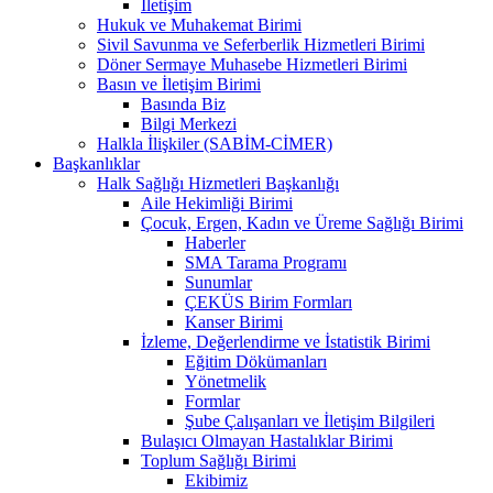
İletişim
Hukuk ve Muhakemat Birimi
Sivil Savunma ve Seferberlik Hizmetleri Birimi
Döner Sermaye Muhasebe Hizmetleri Birimi
Basın ve İletişim Birimi
Basında Biz
Bilgi Merkezi
Halkla İlişkiler (SABİM-CİMER)
Başkanlıklar
Halk Sağlığı Hizmetleri Başkanlığı
Aile Hekimliği Birimi
Çocuk, Ergen, Kadın ve Üreme Sağlığı Birimi
Haberler
SMA Tarama Programı
Sunumlar
ÇEKÜS Birim Formları
Kanser Birimi
İzleme, Değerlendirme ve İstatistik Birimi
Eğitim Dökümanları
Yönetmelik
Formlar
Şube Çalışanları ve İletişim Bilgileri
Bulaşıcı Olmayan Hastalıklar Birimi
Toplum Sağlığı Birimi
Ekibimiz