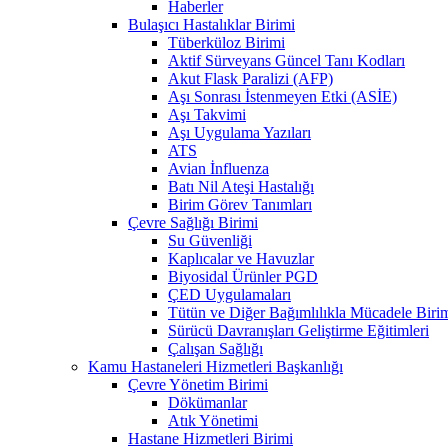
Haberler
Bulaşıcı Hastalıklar Birimi
Tüberküloz Birimi
Aktif Sürveyans Güncel Tanı Kodları
Akut Flask Paralizi (AFP)
Aşı Sonrası İstenmeyen Etki (ASİE)
Aşı Takvimi
Aşı Uygulama Yazıları
ATS
Avian İnfluenza
Batı Nil Ateşi Hastalığı
Birim Görev Tanımları
Çevre Sağlığı Birimi
Su Güvenliği
Kaplıcalar ve Havuzlar
Biyosidal Ürünler PGD
ÇED Uygulamaları
Tütün ve Diğer Bağımlılıkla Mücadele Biri
Sürücü Davranışları Geliştirme Eğitimleri
Çalışan Sağlığı
Kamu Hastaneleri Hizmetleri Başkanlığı
Çevre Yönetim Birimi
Dökümanlar
Atık Yönetimi
Hastane Hizmetleri Birimi