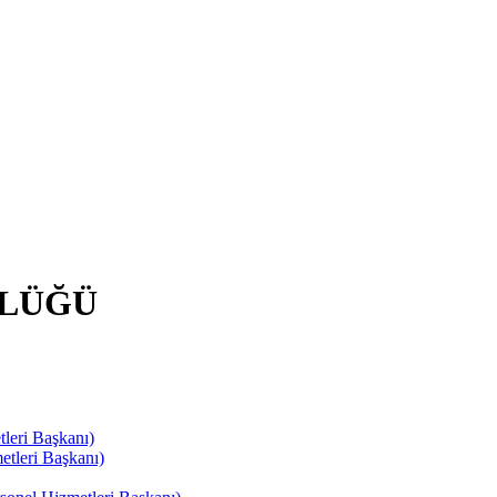
RLÜĞÜ
leri Başkanı)
tleri Başkanı)