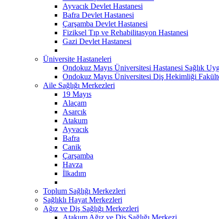
Ayvacık Devlet Hastanesi
Bafra Devlet Hastanesi
Çarşamba Devlet Hastanesi
Fiziksel Tıp ve Rehabilitasyon Hastanesi
Gazi Devlet Hastanesi
Üniversite Hastaneleri
Ondokuz Mayıs Üniversitesi Hastanesi Sağlık Uyg
Ondokuz Mayıs Üniversitesi Diş Hekimliği Fakült
Aile Sağlığı Merkezleri
19 Mayıs
Alaçam
Asarcık
Atakum
Ayvacık
Bafra
Canik
Çarşamba
Havza
İlkadım
Toplum Sağlığı Merkezleri
Sağlıklı Hayat Merkezleri
Ağız ve Diş Sağlığı Merkezleri
Atakum Ağız ve Diş Sağlığı Merkezi