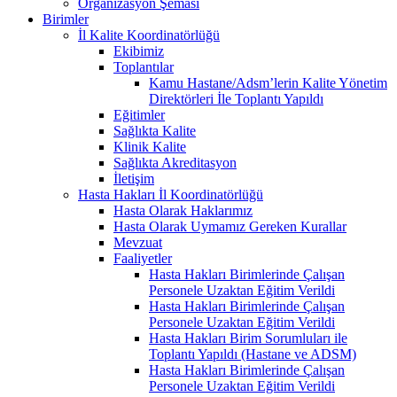
Organizasyon Şeması
Birimler
İl Kalite Koordinatörlüğü
Ekibimiz
Toplantılar
Kamu Hastane/Adsm’lerin Kalite Yönetim
Direktörleri İle Toplantı Yapıldı
Eğitimler
Sağlıkta Kalite
Klinik Kalite
Sağlıkta Akreditasyon
İletişim
Hasta Hakları İl Koordinatörlüğü
Hasta Olarak Haklarımız
Hasta Olarak Uymamız Gereken Kurallar
Mevzuat
Faaliyetler
Hasta Hakları Birimlerinde Çalışan
Personele Uzaktan Eğitim Verildi
Hasta Hakları Birimlerinde Çalışan
Personele Uzaktan Eğitim Verildi
Hasta Hakları Birim Sorumluları ile
Toplantı Yapıldı (Hastane ve ADSM)
Hasta Hakları Birimlerinde Çalışan
Personele Uzaktan Eğitim Verildi