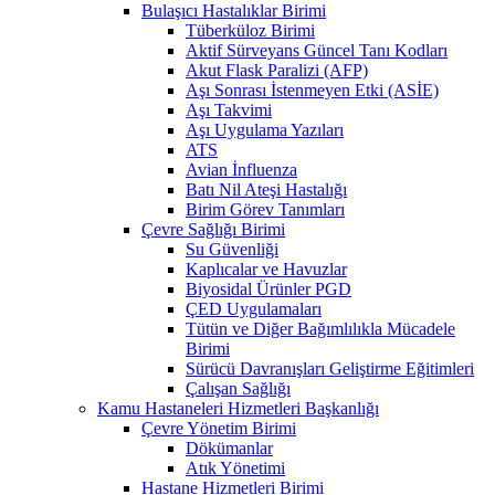
Bulaşıcı Hastalıklar Birimi
Tüberküloz Birimi
Aktif Sürveyans Güncel Tanı Kodları
Akut Flask Paralizi (AFP)
Aşı Sonrası İstenmeyen Etki (ASİE)
Aşı Takvimi
Aşı Uygulama Yazıları
ATS
Avian İnfluenza
Batı Nil Ateşi Hastalığı
Birim Görev Tanımları
Çevre Sağlığı Birimi
Su Güvenliği
Kaplıcalar ve Havuzlar
Biyosidal Ürünler PGD
ÇED Uygulamaları
Tütün ve Diğer Bağımlılıkla Mücadele
Birimi
Sürücü Davranışları Geliştirme Eğitimleri
Çalışan Sağlığı
Kamu Hastaneleri Hizmetleri Başkanlığı
Çevre Yönetim Birimi
Dökümanlar
Atık Yönetimi
Hastane Hizmetleri Birimi