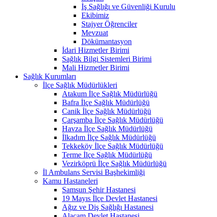
İş Sağlığı ve Güvenliği Kurulu
Ekibimiz
Stajyer Öğrenciler
Mevzuat
Dökümantasyon
İdari Hizmetler Birimi
Sağlık Bilgi Sistemleri Birimi
Mali Hizmetler Birimi
Sağlık Kurumları
İlçe Sağlık Müdürlükleri
Atakum İlçe Sağlık Müdürlüğü
Bafra İlçe Sağlık Müdürlüğü
Canik İlçe Sağlık Müdürlüğü
Çarşamba İlçe Sağlık Müdürlüğü
Havza İlçe Sağlık Müdürlüğü
İlkadım İlçe Sağlık Müdürlüğü
Tekkeköy İlçe Sağlık Müdürlüğü
Terme İlçe Sağlık Müdürlüğü
Vezirköprü İlçe Sağlık Müdürlüğü
İl Ambulans Servisi Başhekimliği
Kamu Hastaneleri
Samsun Şehir Hastanesi
19 Mayıs İlçe Devlet Hastanesi
Ağız ve Diş Sağlığı Hastanesi
Alaçam Devlet Hastanesi