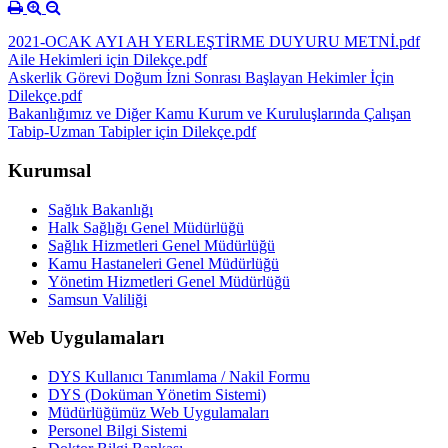
2021-OCAK AYI AH YERLEŞTİRME DUYURU METNİ.pdf
Aile Hekimleri için Dilekçe.pdf
Askerlik Görevi Doğum İzni Sonrası Başlayan Hekimler İçin
Dilekçe.pdf
Bakanlığımız ve Diğer Kamu Kurum ve Kuruluşlarında Çalışan
Tabip-Uzman Tabipler için Dilekçe.pdf
Kurumsal
Sağlık Bakanlığı
Halk Sağlığı Genel Müdürlüğü
Sağlık Hizmetleri Genel Müdürlüğü
Kamu Hastaneleri Genel Müdürlüğü
Yönetim Hizmetleri Genel Müdürlüğü
Samsun Valiliği
Web Uygulamaları
DYS Kullanıcı Tanımlama / Nakil Formu
DYS (Doküman Yönetim Sistemi)
Müdürlüğümüz Web Uygulamaları
Personel Bilgi Sistemi