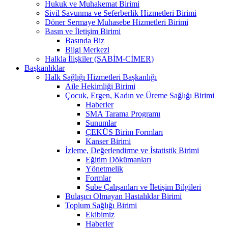
Hukuk ve Muhakemat Birimi
Sivil Savunma ve Seferberlik Hizmetleri Birimi
Döner Sermaye Muhasebe Hizmetleri Birimi
Basın ve İletişim Birimi
Basında Biz
Bilgi Merkezi
Halkla İlişkiler (SABİM-CİMER)
Başkanlıklar
Halk Sağlığı Hizmetleri Başkanlığı
Aile Hekimliği Birimi
Çocuk, Ergen, Kadın ve Üreme Sağlığı Birimi
Haberler
SMA Tarama Programı
Sunumlar
ÇEKÜS Birim Formları
Kanser Birimi
İzleme, Değerlendirme ve İstatistik Birimi
Eğitim Dökümanları
Yönetmelik
Formlar
Şube Çalışanları ve İletişim Bilgileri
Bulaşıcı Olmayan Hastalıklar Birimi
Toplum Sağlığı Birimi
Ekibimiz
Haberler