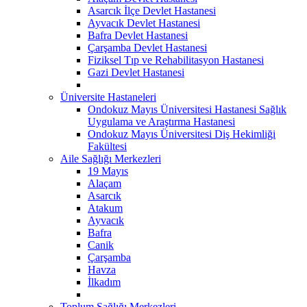
Asarcık İlçe Devlet Hastanesi
Ayvacık Devlet Hastanesi
Bafra Devlet Hastanesi
Çarşamba Devlet Hastanesi
Fiziksel Tıp ve Rehabilitasyon Hastanesi
Gazi Devlet Hastanesi
Üniversite Hastaneleri
Ondokuz Mayıs Üniversitesi Hastanesi Sağlık
Uygulama ve Araştırma Hastanesi
Ondokuz Mayıs Üniversitesi Diş Hekimliği
Fakültesi
Aile Sağlığı Merkezleri
19 Mayıs
Alaçam
Asarcık
Atakum
Ayvacık
Bafra
Canik
Çarşamba
Havza
İlkadım
Toplum Sağlığı Merkezleri