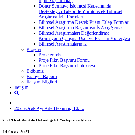
İlgili Araştırmalar)
Döner Sermaye İşletmesi Kapsamında
Destekleyici Talebi İle Yürütülecek Bilimsel
Araştırma İzin Formları
Bilimsel Araştırma Destek Puanı Talep Formları
Bilimsel Araştırma Başvurusu İş Akış Şeması
Bilimsel Araştırmaları Değerlendirme
Komisyonu Çalışma Usul ve Esasları Yönergesi
Bilimsel Araştırmalarımız
Projeler
Projelerimiz
Proje Fikri Başvuru Formu
Proje Fikri Başvuru Dilekçesi
Ekibimiz
Faaliyet Raporu
İletişim Bilgileri
İletişim
2021/Ocak Ayı Aile Hekimliği Ek ...
2021/Ocak Ayı Aile Hekimliği Ek Yerleştirme İşlemi
14 Ocak 2021