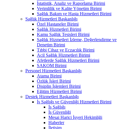
İstatistik, Analiz ve Raporlama Birimi
Verimlilik ve Kalite Yönetim Birimi
Sağlık Bakım ve Hasta Hizmetleri Birimi
Sağlık Hizmetleri Başkanlığı
Özel Hastaneler Birimi
Sağlık Hizmetleri Birimi
Kamu Sağlık Tesisleri Birimi
Sağlık Hizmetleri İzleme, Değerlendirme ve
Denetim Birimi
Tıbbi Cihaz ve Eczacılık Birimi
Acil Sağlık Hizmetleri Birimi
Afetlerde Sağlık Hizmetleri Birimi
SAKOM Birimi
Personel Hizmetleri Başkanlığı
Atama Birimi
Özlük İşleri Birimi
Disiplin İşlemleri Birimi
Eğitim Hizmetleri Birimi
Destek Hizmetleri Başkanlığı
İş Sağlığı ve Güvenliği Hizmetleri Birimi
İş Sağlığı
İş Güvenliği
Mesai Harici İşyeri Hekimliği
Haberler
İletişim