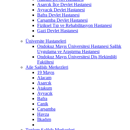
Asarcık İlçe Devlet Hastanesi
Ayvacık Devlet Hastanesi
Bafra Devlet Hastanesi
Çarşamba Devlet Hastanesi
Fiziksel Tıp ve Rehabilitasyon Hastanesi
Gazi Devlet Hastanesi
Üniversite Hastaneleri
Ondokuz Mayıs Üniversitesi Hastanesi Sağlık
Uygulama ve Araştırma Hastanesi
Ondokuz Mayıs Üniversitesi Diş Hekimliği
Fakültesi
Aile Sağlığı Merkezleri
19 Mayıs
Alaçam
Asarcık
Atakum
Ayvacık
Bafra
Canik
Çarşamba
Havza
İlkadım
Toplum Sağlığı Merkezleri