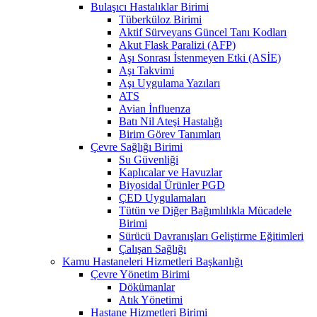
Bulaşıcı Hastalıklar Birimi
Tüberküloz Birimi
Aktif Sürveyans Güncel Tanı Kodları
Akut Flask Paralizi (AFP)
Aşı Sonrası İstenmeyen Etki (ASİE)
Aşı Takvimi
Aşı Uygulama Yazıları
ATS
Avian İnfluenza
Batı Nil Ateşi Hastalığı
Birim Görev Tanımları
Çevre Sağlığı Birimi
Su Güvenliği
Kaplıcalar ve Havuzlar
Biyosidal Ürünler PGD
ÇED Uygulamaları
Tütün ve Diğer Bağımlılıkla Mücadele
Birimi
Sürücü Davranışları Geliştirme Eğitimleri
Çalışan Sağlığı
Kamu Hastaneleri Hizmetleri Başkanlığı
Çevre Yönetim Birimi
Dökümanlar
Atık Yönetimi
Hastane Hizmetleri Birimi