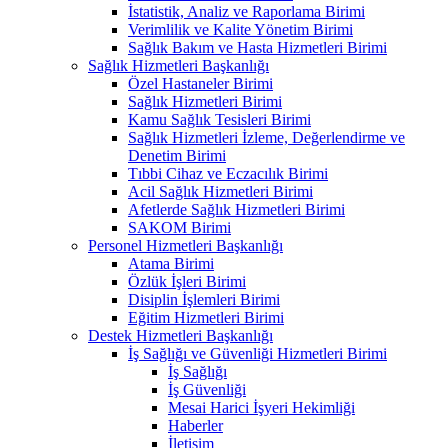
İstatistik, Analiz ve Raporlama Birimi
Verimlilik ve Kalite Yönetim Birimi
Sağlık Bakım ve Hasta Hizmetleri Birimi
Sağlık Hizmetleri Başkanlığı
Özel Hastaneler Birimi
Sağlık Hizmetleri Birimi
Kamu Sağlık Tesisleri Birimi
Sağlık Hizmetleri İzleme, Değerlendirme ve
Denetim Birimi
Tıbbi Cihaz ve Eczacılık Birimi
Acil Sağlık Hizmetleri Birimi
Afetlerde Sağlık Hizmetleri Birimi
SAKOM Birimi
Personel Hizmetleri Başkanlığı
Atama Birimi
Özlük İşleri Birimi
Disiplin İşlemleri Birimi
Eğitim Hizmetleri Birimi
Destek Hizmetleri Başkanlığı
İş Sağlığı ve Güvenliği Hizmetleri Birimi
İş Sağlığı
İş Güvenliği
Mesai Harici İşyeri Hekimliği
Haberler
İletişim