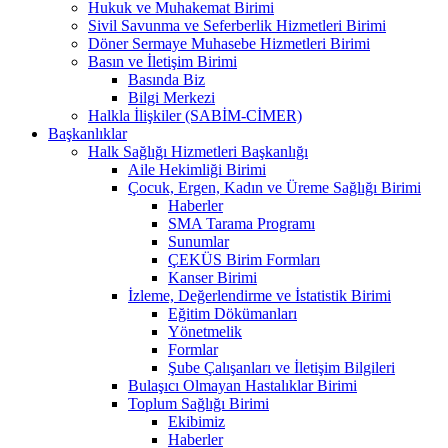
Hukuk ve Muhakemat Birimi
Sivil Savunma ve Seferberlik Hizmetleri Birimi
Döner Sermaye Muhasebe Hizmetleri Birimi
Basın ve İletişim Birimi
Basında Biz
Bilgi Merkezi
Halkla İlişkiler (SABİM-CİMER)
Başkanlıklar
Halk Sağlığı Hizmetleri Başkanlığı
Aile Hekimliği Birimi
Çocuk, Ergen, Kadın ve Üreme Sağlığı Birimi
Haberler
SMA Tarama Programı
Sunumlar
ÇEKÜS Birim Formları
Kanser Birimi
İzleme, Değerlendirme ve İstatistik Birimi
Eğitim Dökümanları
Yönetmelik
Formlar
Şube Çalışanları ve İletişim Bilgileri
Bulaşıcı Olmayan Hastalıklar Birimi
Toplum Sağlığı Birimi
Ekibimiz
Haberler