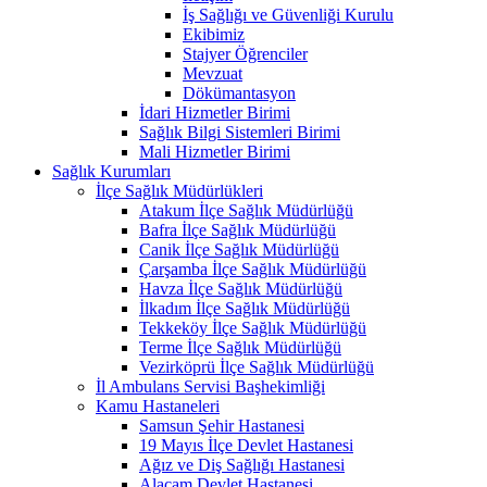
İş Sağlığı ve Güvenliği Kurulu
Ekibimiz
Stajyer Öğrenciler
Mevzuat
Dökümantasyon
İdari Hizmetler Birimi
Sağlık Bilgi Sistemleri Birimi
Mali Hizmetler Birimi
Sağlık Kurumları
İlçe Sağlık Müdürlükleri
Atakum İlçe Sağlık Müdürlüğü
Bafra İlçe Sağlık Müdürlüğü
Canik İlçe Sağlık Müdürlüğü
Çarşamba İlçe Sağlık Müdürlüğü
Havza İlçe Sağlık Müdürlüğü
İlkadım İlçe Sağlık Müdürlüğü
Tekkeköy İlçe Sağlık Müdürlüğü
Terme İlçe Sağlık Müdürlüğü
Vezirköprü İlçe Sağlık Müdürlüğü
İl Ambulans Servisi Başhekimliği
Kamu Hastaneleri
Samsun Şehir Hastanesi
19 Mayıs İlçe Devlet Hastanesi
Ağız ve Diş Sağlığı Hastanesi
Alaçam Devlet Hastanesi