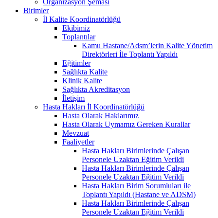
Organizasyon Şeması
Birimler
İl Kalite Koordinatörlüğü
Ekibimiz
Toplantılar
Kamu Hastane/Adsm’lerin Kalite Yönetim
Direktörleri İle Toplantı Yapıldı
Eğitimler
Sağlıkta Kalite
Klinik Kalite
Sağlıkta Akreditasyon
İletişim
Hasta Hakları İl Koordinatörlüğü
Hasta Olarak Haklarımız
Hasta Olarak Uymamız Gereken Kurallar
Mevzuat
Faaliyetler
Hasta Hakları Birimlerinde Çalışan
Personele Uzaktan Eğitim Verildi
Hasta Hakları Birimlerinde Çalışan
Personele Uzaktan Eğitim Verildi
Hasta Hakları Birim Sorumluları ile
Toplantı Yapıldı (Hastane ve ADSM)
Hasta Hakları Birimlerinde Çalışan
Personele Uzaktan Eğitim Verildi