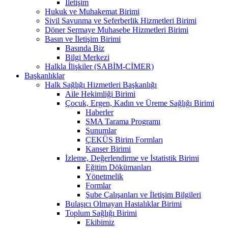
İletişim
Hukuk ve Muhakemat Birimi
Sivil Savunma ve Seferberlik Hizmetleri Birimi
Döner Sermaye Muhasebe Hizmetleri Birimi
Basın ve İletişim Birimi
Basında Biz
Bilgi Merkezi
Halkla İlişkiler (SABİM-CİMER)
Başkanlıklar
Halk Sağlığı Hizmetleri Başkanlığı
Aile Hekimliği Birimi
Çocuk, Ergen, Kadın ve Üreme Sağlığı Birimi
Haberler
SMA Tarama Programı
Sunumlar
ÇEKÜS Birim Formları
Kanser Birimi
İzleme, Değerlendirme ve İstatistik Birimi
Eğitim Dökümanları
Yönetmelik
Formlar
Şube Çalışanları ve İletişim Bilgileri
Bulaşıcı Olmayan Hastalıklar Birimi
Toplum Sağlığı Birimi
Ekibimiz