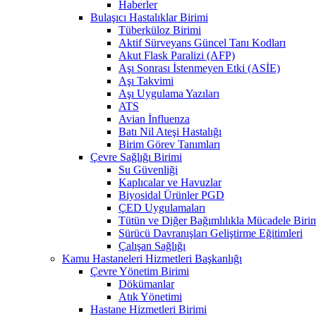
Haberler
Bulaşıcı Hastalıklar Birimi
Tüberküloz Birimi
Aktif Sürveyans Güncel Tanı Kodları
Akut Flask Paralizi (AFP)
Aşı Sonrası İstenmeyen Etki (ASİE)
Aşı Takvimi
Aşı Uygulama Yazıları
ATS
Avian İnfluenza
Batı Nil Ateşi Hastalığı
Birim Görev Tanımları
Çevre Sağlığı Birimi
Su Güvenliği
Kaplıcalar ve Havuzlar
Biyosidal Ürünler PGD
ÇED Uygulamaları
Tütün ve Diğer Bağımlılıkla Mücadele Biri
Sürücü Davranışları Geliştirme Eğitimleri
Çalışan Sağlığı
Kamu Hastaneleri Hizmetleri Başkanlığı
Çevre Yönetim Birimi
Dökümanlar
Atık Yönetimi
Hastane Hizmetleri Birimi