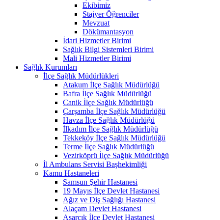
Ekibimiz
Stajyer Öğrenciler
Mevzuat
Dökümantasyon
İdari Hizmetler Birimi
Sağlık Bilgi Sistemleri Birimi
Mali Hizmetler Birimi
Sağlık Kurumları
İlçe Sağlık Müdürlükleri
Atakum İlçe Sağlık Müdürlüğü
Bafra İlçe Sağlık Müdürlüğü
Canik İlçe Sağlık Müdürlüğü
Çarşamba İlçe Sağlık Müdürlüğü
Havza İlçe Sağlık Müdürlüğü
İlkadım İlçe Sağlık Müdürlüğü
Tekkeköy İlçe Sağlık Müdürlüğü
Terme İlçe Sağlık Müdürlüğü
Vezirköprü İlçe Sağlık Müdürlüğü
İl Ambulans Servisi Başhekimliği
Kamu Hastaneleri
Samsun Şehir Hastanesi
19 Mayıs İlçe Devlet Hastanesi
Ağız ve Diş Sağlığı Hastanesi
Alaçam Devlet Hastanesi
Asarcık İlçe Devlet Hastanesi