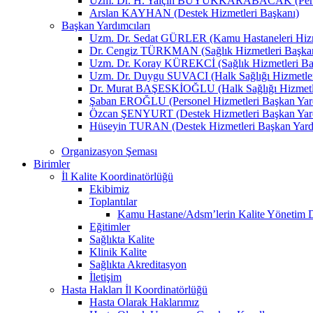
Uzm. Dr. H. Yalçın BÜYÜKKARABACAK (Person
Arslan KAYHAN (Destek Hizmetleri Başkanı)
Başkan Yardımcıları
Uzm. Dr. Sedat GÜRLER (Kamu Hastaneleri Hizme
Dr. Cengiz TÜRKMAN (Sağlık Hizmetleri Başkan
Uzm. Dr. Koray KÜREKCİ (Sağlık Hizmetleri Baş
Uzm. Dr. Duygu SUVACI (Halk Sağlığı Hizmetler
Dr. Murat BAŞESKİOĞLU (Halk Sağlığı Hizmetle
Şaban EROĞLU (Personel Hizmetleri Başkan Yard
Özcan ŞENYURT (Destek Hizmetleri Başkan Yard
Hüseyin TURAN (Destek Hizmetleri Başkan Yard
Organizasyon Şeması
Birimler
İl Kalite Koordinatörlüğü
Ekibimiz
Toplantılar
Kamu Hastane/Adsm’lerin Kalite Yönetim Dir
Eğitimler
Sağlıkta Kalite
Klinik Kalite
Sağlıkta Akreditasyon
İletişim
Hasta Hakları İl Koordinatörlüğü
Hasta Olarak Haklarımız