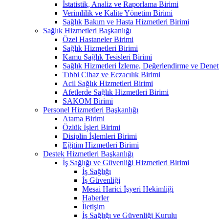
İstatistik, Analiz ve Raporlama Birimi
Verimlilik ve Kalite Yönetim Birimi
Sağlık Bakım ve Hasta Hizmetleri Birimi
Sağlık Hizmetleri Başkanlığı
Özel Hastaneler Birimi
Sağlık Hizmetleri Birimi
Kamu Sağlık Tesisleri Birimi
Sağlık Hizmetleri İzleme, Değerlendirme ve Denet
Tıbbi Cihaz ve Eczacılık Birimi
Acil Sağlık Hizmetleri Birimi
Afetlerde Sağlık Hizmetleri Birimi
SAKOM Birimi
Personel Hizmetleri Başkanlığı
Atama Birimi
Özlük İşleri Birimi
Disiplin İşlemleri Birimi
Eğitim Hizmetleri Birimi
Destek Hizmetleri Başkanlığı
İş Sağlığı ve Güvenliği Hizmetleri Birimi
İş Sağlığı
İş Güvenliği
Mesai Harici İşyeri Hekimliği
Haberler
İletişim
İş Sağlığı ve Güvenliği Kurulu