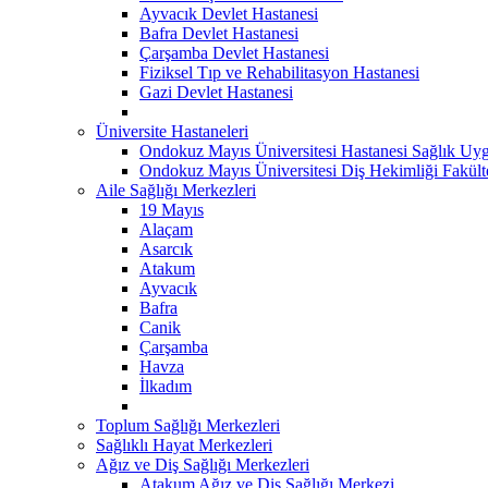
Ayvacık Devlet Hastanesi
Bafra Devlet Hastanesi
Çarşamba Devlet Hastanesi
Fiziksel Tıp ve Rehabilitasyon Hastanesi
Gazi Devlet Hastanesi
Üniversite Hastaneleri
Ondokuz Mayıs Üniversitesi Hastanesi Sağlık Uyg
Ondokuz Mayıs Üniversitesi Diş Hekimliği Fakült
Aile Sağlığı Merkezleri
19 Mayıs
Alaçam
Asarcık
Atakum
Ayvacık
Bafra
Canik
Çarşamba
Havza
İlkadım
Toplum Sağlığı Merkezleri
Sağlıklı Hayat Merkezleri
Ağız ve Diş Sağlığı Merkezleri
Atakum Ağız ve Diş Sağlığı Merkezi