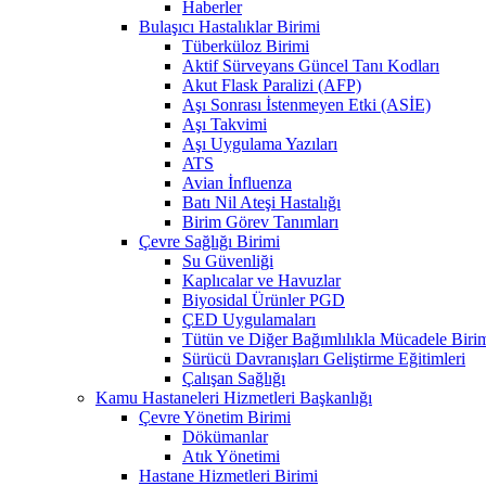
Haberler
Bulaşıcı Hastalıklar Birimi
Tüberküloz Birimi
Aktif Sürveyans Güncel Tanı Kodları
Akut Flask Paralizi (AFP)
Aşı Sonrası İstenmeyen Etki (ASİE)
Aşı Takvimi
Aşı Uygulama Yazıları
ATS
Avian İnfluenza
Batı Nil Ateşi Hastalığı
Birim Görev Tanımları
Çevre Sağlığı Birimi
Su Güvenliği
Kaplıcalar ve Havuzlar
Biyosidal Ürünler PGD
ÇED Uygulamaları
Tütün ve Diğer Bağımlılıkla Mücadele Biri
Sürücü Davranışları Geliştirme Eğitimleri
Çalışan Sağlığı
Kamu Hastaneleri Hizmetleri Başkanlığı
Çevre Yönetim Birimi
Dökümanlar
Atık Yönetimi
Hastane Hizmetleri Birimi