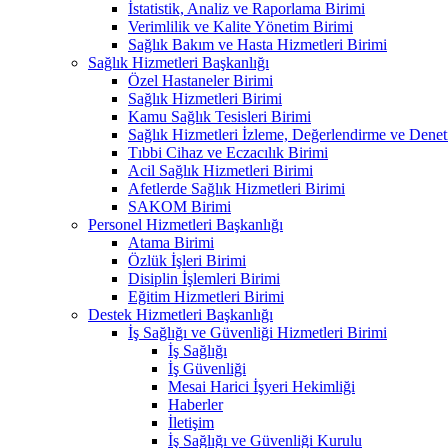
İstatistik, Analiz ve Raporlama Birimi
Verimlilik ve Kalite Yönetim Birimi
Sağlık Bakım ve Hasta Hizmetleri Birimi
Sağlık Hizmetleri Başkanlığı
Özel Hastaneler Birimi
Sağlık Hizmetleri Birimi
Kamu Sağlık Tesisleri Birimi
Sağlık Hizmetleri İzleme, Değerlendirme ve Denet
Tıbbi Cihaz ve Eczacılık Birimi
Acil Sağlık Hizmetleri Birimi
Afetlerde Sağlık Hizmetleri Birimi
SAKOM Birimi
Personel Hizmetleri Başkanlığı
Atama Birimi
Özlük İşleri Birimi
Disiplin İşlemleri Birimi
Eğitim Hizmetleri Birimi
Destek Hizmetleri Başkanlığı
İş Sağlığı ve Güvenliği Hizmetleri Birimi
İş Sağlığı
İş Güvenliği
Mesai Harici İşyeri Hekimliği
Haberler
İletişim
İş Sağlığı ve Güvenliği Kurulu