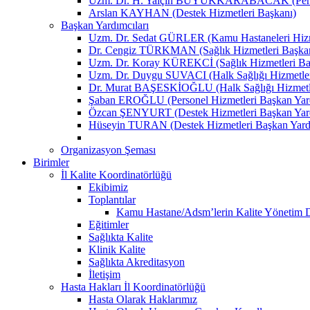
Uzm. Dr. H. Yalçın BÜYÜKKARABACAK (Person
Arslan KAYHAN (Destek Hizmetleri Başkanı)
Başkan Yardımcıları
Uzm. Dr. Sedat GÜRLER (Kamu Hastaneleri Hizme
Dr. Cengiz TÜRKMAN (Sağlık Hizmetleri Başkan
Uzm. Dr. Koray KÜREKCİ (Sağlık Hizmetleri Baş
Uzm. Dr. Duygu SUVACI (Halk Sağlığı Hizmetler
Dr. Murat BAŞESKİOĞLU (Halk Sağlığı Hizmetle
Şaban EROĞLU (Personel Hizmetleri Başkan Yard
Özcan ŞENYURT (Destek Hizmetleri Başkan Yard
Hüseyin TURAN (Destek Hizmetleri Başkan Yard
Organizasyon Şeması
Birimler
İl Kalite Koordinatörlüğü
Ekibimiz
Toplantılar
Kamu Hastane/Adsm’lerin Kalite Yönetim Dir
Eğitimler
Sağlıkta Kalite
Klinik Kalite
Sağlıkta Akreditasyon
İletişim
Hasta Hakları İl Koordinatörlüğü
Hasta Olarak Haklarımız