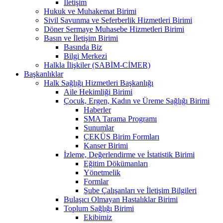
İletişim
Hukuk ve Muhakemat Birimi
Sivil Savunma ve Seferberlik Hizmetleri Birimi
Döner Sermaye Muhasebe Hizmetleri Birimi
Basın ve İletişim Birimi
Basında Biz
Bilgi Merkezi
Halkla İlişkiler (SABİM-CİMER)
Başkanlıklar
Halk Sağlığı Hizmetleri Başkanlığı
Aile Hekimliği Birimi
Çocuk, Ergen, Kadın ve Üreme Sağlığı Birimi
Haberler
SMA Tarama Programı
Sunumlar
ÇEKÜS Birim Formları
Kanser Birimi
İzleme, Değerlendirme ve İstatistik Birimi
Eğitim Dökümanları
Yönetmelik
Formlar
Şube Çalışanları ve İletişim Bilgileri
Bulaşıcı Olmayan Hastalıklar Birimi
Toplum Sağlığı Birimi
Ekibimiz