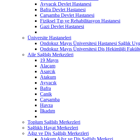
Ayvacık Devlet Hastanesi
Bafra Devlet Hastanesi
Çarşamba Devlet Hastanesi
Fiziksel Tıp ve Rehabilitasyon Hastanesi
Gazi Devlet Hastanesi
Üniversite Hastaneleri
Ondokuz Mayıs Üniversitesi Hastanesi Sağlık Uyg
Ondokuz Mayıs Üniversitesi Diş Hekimliği Fakült
Aile Sağlığı Merkezleri
19 Mayıs
Alaçam
Asarcık
Atakum
Ayvacık
Bafra
Canik
Çarşamba
Havza
İlkadım
Toplum Sağlığı Merkezleri
Sağlıklı Hayat Merkezleri
Ağız ve Diş Sağlığı Merkezleri
Atakum Ağız ve Diş Sağlığı Merkezi