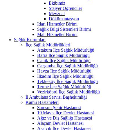
Ekibimiz
Stajyer Öğrenciler
Mevzuat
Dökümantasyon
İdari Hizmetler Birimi
Sağlık Bilgi Sistemleri Birimi
Mali Hizmetler Birimi
Sağlık Kurumları
İlçe Sağlık Müdürlükleri
Atakum İlçe Sağlık Müdürlüğü
Bafra İlçe Sağlık Müdürlüğü
Canik İlçe Sağlık Müdürlüğü
Çarşamba İlçe Sağlık Müdürlüğü
Havza İlçe Sağlık Müdürlüğü
İlkadım İlçe Sağlık Müdürlüğü
Tekkeköy İlçe Sağlık Müdürlüğü
Terme İlçe Sağlık Müdürlüğü
Vezirköprü İlçe Sağlık Müdürlüğü
İl Ambulans Servisi Başhekimliği
Kamu Hastaneleri
Samsun Şehir Hastanesi
19 Mayıs İlçe Devlet Hastanesi
Ağız ve Diş Sağlığı Hastanesi
Alaçam Devlet Hastanesi
Asarcık İlçe Devlet Hastanesi