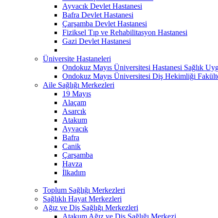
Ayvacık Devlet Hastanesi
Bafra Devlet Hastanesi
Çarşamba Devlet Hastanesi
Fiziksel Tıp ve Rehabilitasyon Hastanesi
Gazi Devlet Hastanesi
Üniversite Hastaneleri
Ondokuz Mayıs Üniversitesi Hastanesi Sağlık Uyg
Ondokuz Mayıs Üniversitesi Diş Hekimliği Fakült
Aile Sağlığı Merkezleri
19 Mayıs
Alaçam
Asarcık
Atakum
Ayvacık
Bafra
Canik
Çarşamba
Havza
İlkadım
Toplum Sağlığı Merkezleri
Sağlıklı Hayat Merkezleri
Ağız ve Diş Sağlığı Merkezleri
Atakum Ağız ve Diş Sağlığı Merkezi