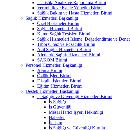
İstatistik, Analiz ve Raporlama Birimi
Verimlilik ve Kalite Yönetim Birimi
Sağlık Bakım ve Hasta Hizmetleri Birimi
Sağlık Hizmetleri Başkanlığı
Özel Hastaneler Birimi
Sağlık Hizmetleri Birimi
Kamu Sağlık Tesisleri Birimi
Sağlık Hizmetleri İzleme, Değerlendirme ve Denet
Tıbbi Cihaz ve Eczacılık Birimi
Acil Sağlık Hizmetleri Birimi
Afetlerde Sağlık Hizmetleri Birimi
SAKOM Birimi
Personel Hizmetleri Başkanlığı
Atama Birimi
Özlük İşleri Birimi
Disiplin İşlemleri Birimi
Eğitim Hizmetleri Birimi
Destek Hizmetleri Başkanlığı
İş Sağlığı ve Güvenliği Hizmetleri Birimi
İş Sağlığı
İş Güvenliği
Mesai Harici İşyeri Hekimliği
Haberler
İletişim
İş Sağlığı ve Güvenliği Kurulu