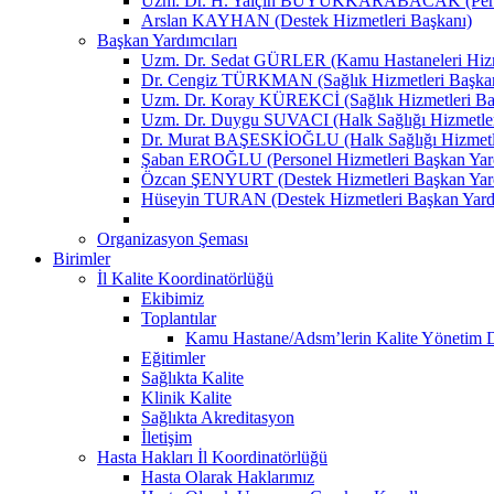
Uzm. Dr. H. Yalçın BÜYÜKKARABACAK (Person
Arslan KAYHAN (Destek Hizmetleri Başkanı)
Başkan Yardımcıları
Uzm. Dr. Sedat GÜRLER (Kamu Hastaneleri Hizme
Dr. Cengiz TÜRKMAN (Sağlık Hizmetleri Başkan
Uzm. Dr. Koray KÜREKCİ (Sağlık Hizmetleri Baş
Uzm. Dr. Duygu SUVACI (Halk Sağlığı Hizmetler
Dr. Murat BAŞESKİOĞLU (Halk Sağlığı Hizmetle
Şaban EROĞLU (Personel Hizmetleri Başkan Yard
Özcan ŞENYURT (Destek Hizmetleri Başkan Yard
Hüseyin TURAN (Destek Hizmetleri Başkan Yard
Organizasyon Şeması
Birimler
İl Kalite Koordinatörlüğü
Ekibimiz
Toplantılar
Kamu Hastane/Adsm’lerin Kalite Yönetim Dir
Eğitimler
Sağlıkta Kalite
Klinik Kalite
Sağlıkta Akreditasyon
İletişim
Hasta Hakları İl Koordinatörlüğü
Hasta Olarak Haklarımız