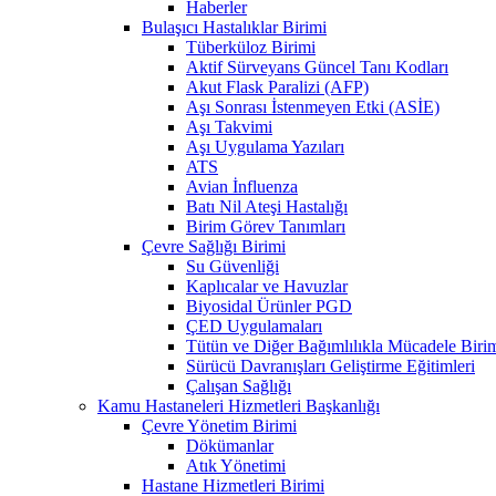
Haberler
Bulaşıcı Hastalıklar Birimi
Tüberküloz Birimi
Aktif Sürveyans Güncel Tanı Kodları
Akut Flask Paralizi (AFP)
Aşı Sonrası İstenmeyen Etki (ASİE)
Aşı Takvimi
Aşı Uygulama Yazıları
ATS
Avian İnfluenza
Batı Nil Ateşi Hastalığı
Birim Görev Tanımları
Çevre Sağlığı Birimi
Su Güvenliği
Kaplıcalar ve Havuzlar
Biyosidal Ürünler PGD
ÇED Uygulamaları
Tütün ve Diğer Bağımlılıkla Mücadele Biri
Sürücü Davranışları Geliştirme Eğitimleri
Çalışan Sağlığı
Kamu Hastaneleri Hizmetleri Başkanlığı
Çevre Yönetim Birimi
Dökümanlar
Atık Yönetimi
Hastane Hizmetleri Birimi