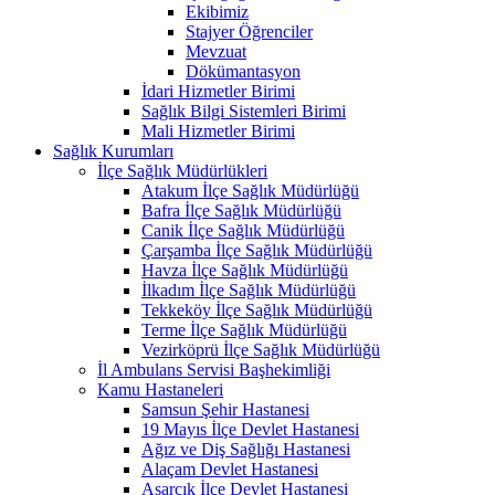
Ekibimiz
Stajyer Öğrenciler
Mevzuat
Dökümantasyon
İdari Hizmetler Birimi
Sağlık Bilgi Sistemleri Birimi
Mali Hizmetler Birimi
Sağlık Kurumları
İlçe Sağlık Müdürlükleri
Atakum İlçe Sağlık Müdürlüğü
Bafra İlçe Sağlık Müdürlüğü
Canik İlçe Sağlık Müdürlüğü
Çarşamba İlçe Sağlık Müdürlüğü
Havza İlçe Sağlık Müdürlüğü
İlkadım İlçe Sağlık Müdürlüğü
Tekkeköy İlçe Sağlık Müdürlüğü
Terme İlçe Sağlık Müdürlüğü
Vezirköprü İlçe Sağlık Müdürlüğü
İl Ambulans Servisi Başhekimliği
Kamu Hastaneleri
Samsun Şehir Hastanesi
19 Mayıs İlçe Devlet Hastanesi
Ağız ve Diş Sağlığı Hastanesi
Alaçam Devlet Hastanesi
Asarcık İlçe Devlet Hastanesi