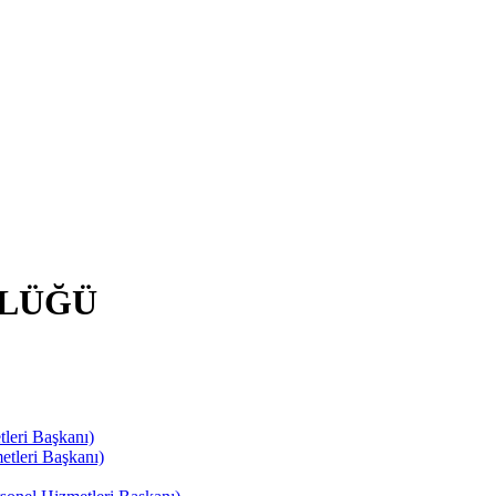
RLÜĞÜ
leri Başkanı)
tleri Başkanı)