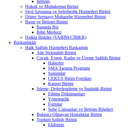
İletişim
Hukuk ve Muhakemat Birimi
Sivil Savunma ve Seferberlik Hizmetleri Birimi
Döner Sermaye Muhasebe Hizmetleri Birimi
Basın ve İletişim Birimi
Basında Biz
Bilgi Merkezi
Halkla İlişkiler (SABİM-CİMER)
Başkanlıklar
Halk Sağlığı Hizmetleri Başkanlığı
Aile Hekimliği Birimi
Çocuk, Ergen, Kadın ve Üreme Sağlığı Birimi
Haberler
SMA Tarama Programı
Sunumlar
ÇEKÜS Birim Formları
Kanser Birimi
İzleme, Değerlendirme ve İstatistik Birimi
Eğitim Dökümanları
Yönetmelik
Formlar
Şube Çalışanları ve İletişim Bilgileri
Bulaşıcı Olmayan Hastalıklar Birimi
Toplum Sağlığı Birimi
Ekibimiz