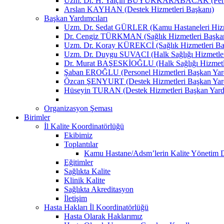
Uzm. Dr. H. Yalçın BÜYÜKKARABACAK (Person
Arslan KAYHAN (Destek Hizmetleri Başkanı)
Başkan Yardımcıları
Uzm. Dr. Sedat GÜRLER (Kamu Hastaneleri Hizme
Dr. Cengiz TÜRKMAN (Sağlık Hizmetleri Başkan
Uzm. Dr. Koray KÜREKCİ (Sağlık Hizmetleri Baş
Uzm. Dr. Duygu SUVACI (Halk Sağlığı Hizmetler
Dr. Murat BAŞESKİOĞLU (Halk Sağlığı Hizmetle
Şaban EROĞLU (Personel Hizmetleri Başkan Yard
Özcan ŞENYURT (Destek Hizmetleri Başkan Yard
Hüseyin TURAN (Destek Hizmetleri Başkan Yard
Organizasyon Şeması
Birimler
İl Kalite Koordinatörlüğü
Ekibimiz
Toplantılar
Kamu Hastane/Adsm’lerin Kalite Yönetim Dir
Eğitimler
Sağlıkta Kalite
Klinik Kalite
Sağlıkta Akreditasyon
İletişim
Hasta Hakları İl Koordinatörlüğü
Hasta Olarak Haklarımız