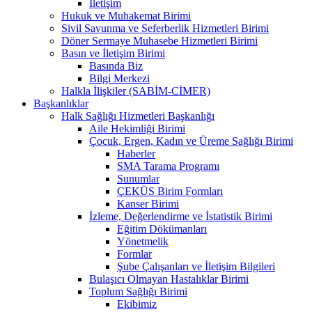
İletişim
Hukuk ve Muhakemat Birimi
Sivil Savunma ve Seferberlik Hizmetleri Birimi
Döner Sermaye Muhasebe Hizmetleri Birimi
Basın ve İletişim Birimi
Basında Biz
Bilgi Merkezi
Halkla İlişkiler (SABİM-CİMER)
Başkanlıklar
Halk Sağlığı Hizmetleri Başkanlığı
Aile Hekimliği Birimi
Çocuk, Ergen, Kadın ve Üreme Sağlığı Birimi
Haberler
SMA Tarama Programı
Sunumlar
ÇEKÜS Birim Formları
Kanser Birimi
İzleme, Değerlendirme ve İstatistik Birimi
Eğitim Dökümanları
Yönetmelik
Formlar
Şube Çalışanları ve İletişim Bilgileri
Bulaşıcı Olmayan Hastalıklar Birimi
Toplum Sağlığı Birimi
Ekibimiz