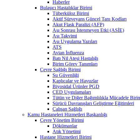
Haberler
Bulaşıcı Hastalıklar Birimi
Tüberküloz Birimi
Aktif Sürveyans Güncel Tanı Kodları
Akut Flask Paralizi (AFP)
Aşı Sonrası İstenmeyen Etki (ASİE)
Aşı Takvimi
Aşı Uygulama Yazıları
ATS
Avian İnfluenza
Batı Nil Ateşi Hastalığı
Birim Görev Tanımları
Çevre Sağlığı Birimi
Su Güvenliği
Kaplıcalar ve Havuzlar
Biyosidal Ürünler PGD
ÇED Uygulamaları
Tütün ve Diğer Bağımlılıkla Mücadele Biri
Sürücü Davranışları Geliştirme Eğitimleri
Çalışan Sağlığı
Kamu Hastaneleri Hizmetleri Başkanlığı
Çevre Yönetim Birimi
Dökümanlar
Atık Yönetimi
Hastane Hizmetleri Birimi