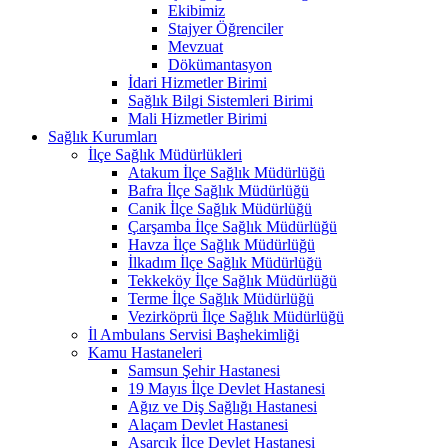
Ekibimiz
Stajyer Öğrenciler
Mevzuat
Dökümantasyon
İdari Hizmetler Birimi
Sağlık Bilgi Sistemleri Birimi
Mali Hizmetler Birimi
Sağlık Kurumları
İlçe Sağlık Müdürlükleri
Atakum İlçe Sağlık Müdürlüğü
Bafra İlçe Sağlık Müdürlüğü
Canik İlçe Sağlık Müdürlüğü
Çarşamba İlçe Sağlık Müdürlüğü
Havza İlçe Sağlık Müdürlüğü
İlkadım İlçe Sağlık Müdürlüğü
Tekkeköy İlçe Sağlık Müdürlüğü
Terme İlçe Sağlık Müdürlüğü
Vezirköprü İlçe Sağlık Müdürlüğü
İl Ambulans Servisi Başhekimliği
Kamu Hastaneleri
Samsun Şehir Hastanesi
19 Mayıs İlçe Devlet Hastanesi
Ağız ve Diş Sağlığı Hastanesi
Alaçam Devlet Hastanesi
Asarcık İlçe Devlet Hastanesi