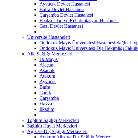
Ayvacık Devlet Hastanesi
Bafra Devlet Hastanesi
Çarşamba Devlet Hastanesi
Fiziksel Tıp ve Rehabilitasyon Hastanesi
Gazi Devlet Hastanesi
Üniversite Hastaneleri
Ondokuz Mayıs Üniversitesi Hastanesi Sağlık Uyg
Ondokuz Mayıs Üniversitesi Diş Hekimliği Fakült
Aile Sağlığı Merkezleri
19 Mayıs
Alaçam
Asarcık
Atakum
Ayvacık
Bafra
Canik
Çarşamba
Havza
İlkadım
Toplum Sağlığı Merkezleri
Sağlıklı Hayat Merkezleri
Ağız ve Diş Sağlığı Merkezleri
Atakum Ağız ve Diş Sağlığı Merkezi