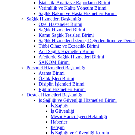
İstatistik, Analiz ve Raporlama Birimi
Verimlilik ve Kalite Yönetim Birimi
Sağlık Bakım ve Hasta Hizmetleri Birimi
Sağlık Hizmetleri Başkanlığı
Özel Hastaneler Birimi
Sağlık Hizmetleri Birimi
Kamu Sağlık Tesisleri Birimi
Sağlık Hizmetleri İzleme, Değerlendirme ve Denet
Tıbbi Cihaz ve Eczacılık Birimi
Acil Sağlık Hizmetleri Birimi
Afetlerde Sağlık Hizmetleri Birimi
SAKOM Birimi
Personel Hizmetleri Başkanlığı
Atama Birimi
Özlük İşleri Birimi
Disiplin İşlemleri Birimi
Eğitim Hizmetleri Birimi
Destek Hizmetleri Başkanlığı
İş Sağlığı ve Güvenliği Hizmetleri Birimi
İş Sağlığı
İş Güvenliği
Mesai Harici İşyeri Hekimliği
Haberler
İletişim
İş Sağlığı ve Güvenliği Kurulu