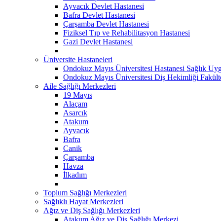
Ayvacık Devlet Hastanesi
Bafra Devlet Hastanesi
Çarşamba Devlet Hastanesi
Fiziksel Tıp ve Rehabilitasyon Hastanesi
Gazi Devlet Hastanesi
Üniversite Hastaneleri
Ondokuz Mayıs Üniversitesi Hastanesi Sağlık Uyg
Ondokuz Mayıs Üniversitesi Diş Hekimliği Fakült
Aile Sağlığı Merkezleri
19 Mayıs
Alaçam
Asarcık
Atakum
Ayvacık
Bafra
Canik
Çarşamba
Havza
İlkadım
Toplum Sağlığı Merkezleri
Sağlıklı Hayat Merkezleri
Ağız ve Diş Sağlığı Merkezleri
Atakum Ağız ve Diş Sağlığı Merkezi