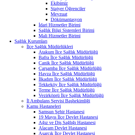
Ekibimiz
Stajyer Öğrenciler
Mevzuat
Dökümantasyon
İdari Hizmetler Birimi
Sağlık Bilgi Sistemleri Birimi
Mali Hizmetler Birimi
Sağlık Kurumları
İlçe Sağlık Müdürlükleri
Atakum İlçe Sağlık Müdürlüğü
Bafra İlçe Sağlık Müdürlüğü
Canik İlçe Sağlık Müdürlüğü
Çarşamba İlçe Sağlık Müdürlüğü
Havza İlçe Sağlık Müdürlüğü
İlkadım İlçe Sağlık Müdürlüğü
Tekkeköy İlçe Sağlık Müdürlüğü
Terme İlçe Sağlık Müdürlüğü
Vezirköprü İlçe Sağlık Müdürlüğü
İl Ambulans Servisi Başhekimliği
Kamu Hastaneleri
Samsun Şehir Hastanesi
19 Mayıs İlçe Devlet Hastanesi
Ağız ve Diş Sağlığı Hastanesi
Alaçam Devlet Hastanesi
Asarcık İlçe Devlet Hastanesi