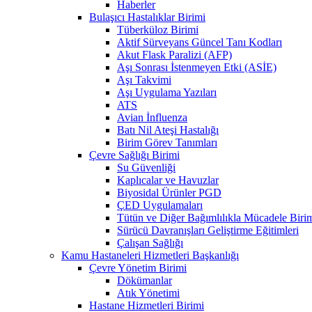
Haberler
Bulaşıcı Hastalıklar Birimi
Tüberküloz Birimi
Aktif Sürveyans Güncel Tanı Kodları
Akut Flask Paralizi (AFP)
Aşı Sonrası İstenmeyen Etki (ASİE)
Aşı Takvimi
Aşı Uygulama Yazıları
ATS
Avian İnfluenza
Batı Nil Ateşi Hastalığı
Birim Görev Tanımları
Çevre Sağlığı Birimi
Su Güvenliği
Kaplıcalar ve Havuzlar
Biyosidal Ürünler PGD
ÇED Uygulamaları
Tütün ve Diğer Bağımlılıkla Mücadele Biri
Sürücü Davranışları Geliştirme Eğitimleri
Çalışan Sağlığı
Kamu Hastaneleri Hizmetleri Başkanlığı
Çevre Yönetim Birimi
Dökümanlar
Atık Yönetimi
Hastane Hizmetleri Birimi