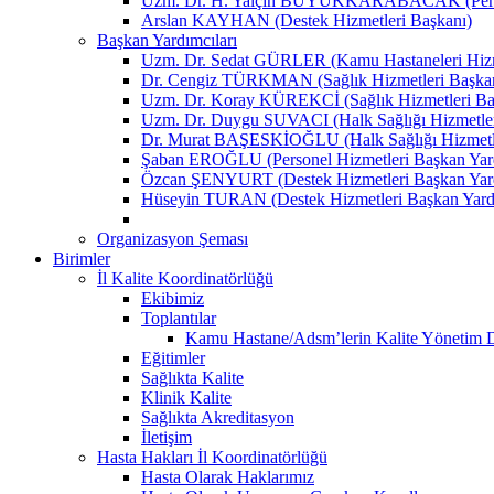
Uzm. Dr. H. Yalçın BÜYÜKKARABACAK (Person
Arslan KAYHAN (Destek Hizmetleri Başkanı)
Başkan Yardımcıları
Uzm. Dr. Sedat GÜRLER (Kamu Hastaneleri Hizme
Dr. Cengiz TÜRKMAN (Sağlık Hizmetleri Başkan
Uzm. Dr. Koray KÜREKCİ (Sağlık Hizmetleri Baş
Uzm. Dr. Duygu SUVACI (Halk Sağlığı Hizmetler
Dr. Murat BAŞESKİOĞLU (Halk Sağlığı Hizmetle
Şaban EROĞLU (Personel Hizmetleri Başkan Yard
Özcan ŞENYURT (Destek Hizmetleri Başkan Yard
Hüseyin TURAN (Destek Hizmetleri Başkan Yard
Organizasyon Şeması
Birimler
İl Kalite Koordinatörlüğü
Ekibimiz
Toplantılar
Kamu Hastane/Adsm’lerin Kalite Yönetim Dir
Eğitimler
Sağlıkta Kalite
Klinik Kalite
Sağlıkta Akreditasyon
İletişim
Hasta Hakları İl Koordinatörlüğü
Hasta Olarak Haklarımız