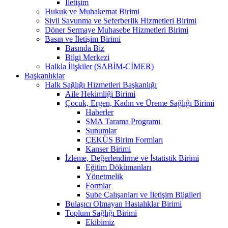
İletişim
Hukuk ve Muhakemat Birimi
Sivil Savunma ve Seferberlik Hizmetleri Birimi
Döner Sermaye Muhasebe Hizmetleri Birimi
Basın ve İletişim Birimi
Basında Biz
Bilgi Merkezi
Halkla İlişkiler (SABİM-CİMER)
Başkanlıklar
Halk Sağlığı Hizmetleri Başkanlığı
Aile Hekimliği Birimi
Çocuk, Ergen, Kadın ve Üreme Sağlığı Birimi
Haberler
SMA Tarama Programı
Sunumlar
ÇEKÜS Birim Formları
Kanser Birimi
İzleme, Değerlendirme ve İstatistik Birimi
Eğitim Dökümanları
Yönetmelik
Formlar
Şube Çalışanları ve İletişim Bilgileri
Bulaşıcı Olmayan Hastalıklar Birimi
Toplum Sağlığı Birimi
Ekibimiz