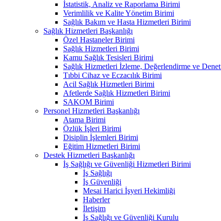
İstatistik, Analiz ve Raporlama Birimi
Verimlilik ve Kalite Yönetim Birimi
Sağlık Bakım ve Hasta Hizmetleri Birimi
Sağlık Hizmetleri Başkanlığı
Özel Hastaneler Birimi
Sağlık Hizmetleri Birimi
Kamu Sağlık Tesisleri Birimi
Sağlık Hizmetleri İzleme, Değerlendirme ve Denet
Tıbbi Cihaz ve Eczacılık Birimi
Acil Sağlık Hizmetleri Birimi
Afetlerde Sağlık Hizmetleri Birimi
SAKOM Birimi
Personel Hizmetleri Başkanlığı
Atama Birimi
Özlük İşleri Birimi
Disiplin İşlemleri Birimi
Eğitim Hizmetleri Birimi
Destek Hizmetleri Başkanlığı
İş Sağlığı ve Güvenliği Hizmetleri Birimi
İş Sağlığı
İş Güvenliği
Mesai Harici İşyeri Hekimliği
Haberler
İletişim
İş Sağlığı ve Güvenliği Kurulu