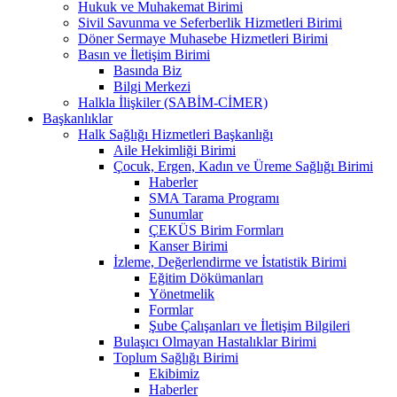
Hukuk ve Muhakemat Birimi
Sivil Savunma ve Seferberlik Hizmetleri Birimi
Döner Sermaye Muhasebe Hizmetleri Birimi
Basın ve İletişim Birimi
Basında Biz
Bilgi Merkezi
Halkla İlişkiler (SABİM-CİMER)
Başkanlıklar
Halk Sağlığı Hizmetleri Başkanlığı
Aile Hekimliği Birimi
Çocuk, Ergen, Kadın ve Üreme Sağlığı Birimi
Haberler
SMA Tarama Programı
Sunumlar
ÇEKÜS Birim Formları
Kanser Birimi
İzleme, Değerlendirme ve İstatistik Birimi
Eğitim Dökümanları
Yönetmelik
Formlar
Şube Çalışanları ve İletişim Bilgileri
Bulaşıcı Olmayan Hastalıklar Birimi
Toplum Sağlığı Birimi
Ekibimiz
Haberler