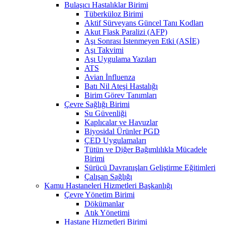
Bulaşıcı Hastalıklar Birimi
Tüberküloz Birimi
Aktif Sürveyans Güncel Tanı Kodları
Akut Flask Paralizi (AFP)
Aşı Sonrası İstenmeyen Etki (ASİE)
Aşı Takvimi
Aşı Uygulama Yazıları
ATS
Avian İnfluenza
Batı Nil Ateşi Hastalığı
Birim Görev Tanımları
Çevre Sağlığı Birimi
Su Güvenliği
Kaplıcalar ve Havuzlar
Biyosidal Ürünler PGD
ÇED Uygulamaları
Tütün ve Diğer Bağımlılıkla Mücadele
Birimi
Sürücü Davranışları Geliştirme Eğitimleri
Çalışan Sağlığı
Kamu Hastaneleri Hizmetleri Başkanlığı
Çevre Yönetim Birimi
Dökümanlar
Atık Yönetimi
Hastane Hizmetleri Birimi