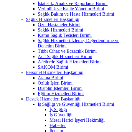
İstatistik, Analiz ve Raporlama Birimi
Verimlilik ve Kalite Yönetim Birimi
Sağlık Bakım ve Hasta Hizmetleri Birimi
Sağlık Hizmetleri Başkanlığı
Özel Hastaneler Birimi
Sağlık Hizmetleri Birimi
Kamu Sağlık Tesisleri Birimi
Sağlık Hizmetleri İzleme, Değerlendirme ve
Denetim Birimi
Tıbbi Cihaz ve Eczacılık Birimi
Acil Sağlık Hizmetleri Birimi
Afetlerde Sağlık Hizmetleri Birimi
SAKOM Birimi
Personel Hizmetleri Başkanlığı
Atama Birimi
Özlük İşleri Birimi
Disiplin İşlemleri Birimi
Eğitim Hizmetleri Birimi
Destek Hizmetleri Başkanlığı
İş Sağlığı ve Güvenliği Hizmetleri Birimi
İş Sağlığı
İş Güvenliği
Mesai Harici İşyeri Hekimliği
Haberler
İletişim