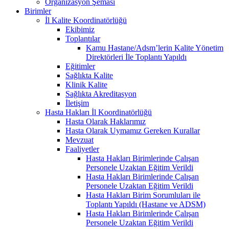
Organizasyon Şeması
Birimler
İl Kalite Koordinatörlüğü
Ekibimiz
Toplantılar
Kamu Hastane/Adsm’lerin Kalite Yönetim
Direktörleri İle Toplantı Yapıldı
Eğitimler
Sağlıkta Kalite
Klinik Kalite
Sağlıkta Akreditasyon
İletişim
Hasta Hakları İl Koordinatörlüğü
Hasta Olarak Haklarımız
Hasta Olarak Uymamız Gereken Kurallar
Mevzuat
Faaliyetler
Hasta Hakları Birimlerinde Çalışan
Personele Uzaktan Eğitim Verildi
Hasta Hakları Birimlerinde Çalışan
Personele Uzaktan Eğitim Verildi
Hasta Hakları Birim Sorumluları ile
Toplantı Yapıldı (Hastane ve ADSM)
Hasta Hakları Birimlerinde Çalışan
Personele Uzaktan Eğitim Verildi