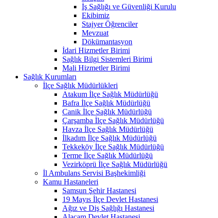
İş Sağlığı ve Güvenliği Kurulu
Ekibimiz
Stajyer Öğrenciler
Mevzuat
Dökümantasyon
İdari Hizmetler Birimi
Sağlık Bilgi Sistemleri Birimi
Mali Hizmetler Birimi
Sağlık Kurumları
İlçe Sağlık Müdürlükleri
Atakum İlçe Sağlık Müdürlüğü
Bafra İlçe Sağlık Müdürlüğü
Canik İlçe Sağlık Müdürlüğü
Çarşamba İlçe Sağlık Müdürlüğü
Havza İlçe Sağlık Müdürlüğü
İlkadım İlçe Sağlık Müdürlüğü
Tekkeköy İlçe Sağlık Müdürlüğü
Terme İlçe Sağlık Müdürlüğü
Vezirköprü İlçe Sağlık Müdürlüğü
İl Ambulans Servisi Başhekimliği
Kamu Hastaneleri
Samsun Şehir Hastanesi
19 Mayıs İlçe Devlet Hastanesi
Ağız ve Diş Sağlığı Hastanesi
Alaçam Devlet Hastanesi