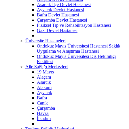
Asarcık İlçe Devlet Hastanesi
Ayvacık Devlet Hastanesi
Bafra Devlet Hastanesi
Çarşamba Devlet Hastanesi
Fiziksel Tıp ve Rehabilitasyon Hastanesi
Gazi Devlet Hastanesi
Üniversite Hastaneleri
Ondokuz Mayıs Üniversitesi Hastanesi Sağlık
Uygulama ve Araştırma Hastanesi
Ondokuz Mayıs Üniversitesi Diş Hekimliği
Fakültesi
Aile Sağlığı Merkezleri
19 Mayıs
Alaçam
Asarcık
Atakum
Ayvacık
Bafra
Canik
Çarşamba
Havza
İlkadım
Toplum Sağlığı Merkezleri