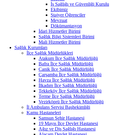
İş Sağlığı ve Güvenliği Kurulu
Ekibimiz
Stajyer Öğrenciler
Mevzuat
Dökümantasyon
İdari Hizmetler Birimi
Sağlık Bilgi Sistemleri Birimi
Mali Hizmetler Birimi
Sağlık Kurumları
İlçe Sağlık Müdürlükleri
Atakum İlçe Sağlık Müdürlüğü
Bafra İlçe Sağlık Müdürlüğü
Canik İlçe Sağlık Müdürlüğü
Çarşamba İlçe Sağlık Müdürlüğü
Havza İlçe Sağlık Müdürlüğü
İlkadım İlçe Sağlık Müdürlüğü
Tekkeköy İlçe Sağlık Müdürlüğü
Terme İlçe Sağlık Müdürlüğü
Vezirköprü İlçe Sağlık Müdürlüğü
İl Ambulans Servisi Başhekimliği
Kamu Hastaneleri
Samsun Şehir Hastanesi
19 Mayıs İlçe Devlet Hastanesi
Ağız ve Diş Sağlığı Hastanesi
Alaçam Devlet Hastanesi