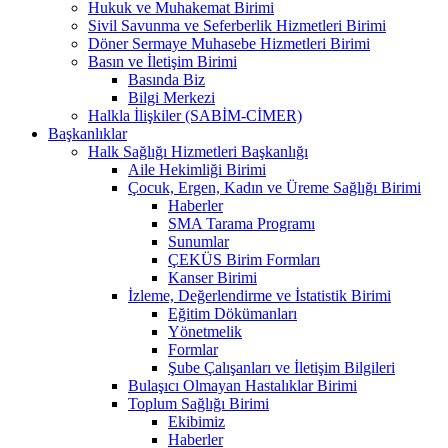
Hukuk ve Muhakemat Birimi
Sivil Savunma ve Seferberlik Hizmetleri Birimi
Döner Sermaye Muhasebe Hizmetleri Birimi
Basın ve İletişim Birimi
Basında Biz
Bilgi Merkezi
Halkla İlişkiler (SABİM-CİMER)
Başkanlıklar
Halk Sağlığı Hizmetleri Başkanlığı
Aile Hekimliği Birimi
Çocuk, Ergen, Kadın ve Üreme Sağlığı Birimi
Haberler
SMA Tarama Programı
Sunumlar
ÇEKÜS Birim Formları
Kanser Birimi
İzleme, Değerlendirme ve İstatistik Birimi
Eğitim Dökümanları
Yönetmelik
Formlar
Şube Çalışanları ve İletişim Bilgileri
Bulaşıcı Olmayan Hastalıklar Birimi
Toplum Sağlığı Birimi
Ekibimiz
Haberler