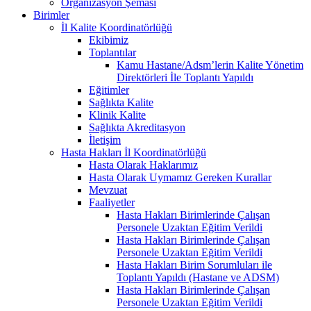
Organizasyon Şeması
Birimler
İl Kalite Koordinatörlüğü
Ekibimiz
Toplantılar
Kamu Hastane/Adsm’lerin Kalite Yönetim
Direktörleri İle Toplantı Yapıldı
Eğitimler
Sağlıkta Kalite
Klinik Kalite
Sağlıkta Akreditasyon
İletişim
Hasta Hakları İl Koordinatörlüğü
Hasta Olarak Haklarımız
Hasta Olarak Uymamız Gereken Kurallar
Mevzuat
Faaliyetler
Hasta Hakları Birimlerinde Çalışan
Personele Uzaktan Eğitim Verildi
Hasta Hakları Birimlerinde Çalışan
Personele Uzaktan Eğitim Verildi
Hasta Hakları Birim Sorumluları ile
Toplantı Yapıldı (Hastane ve ADSM)
Hasta Hakları Birimlerinde Çalışan
Personele Uzaktan Eğitim Verildi