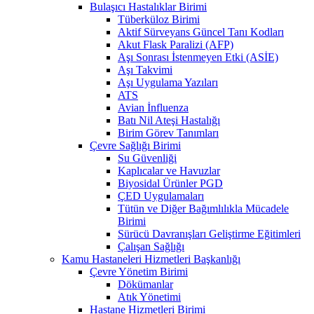
Bulaşıcı Hastalıklar Birimi
Tüberküloz Birimi
Aktif Sürveyans Güncel Tanı Kodları
Akut Flask Paralizi (AFP)
Aşı Sonrası İstenmeyen Etki (ASİE)
Aşı Takvimi
Aşı Uygulama Yazıları
ATS
Avian İnfluenza
Batı Nil Ateşi Hastalığı
Birim Görev Tanımları
Çevre Sağlığı Birimi
Su Güvenliği
Kaplıcalar ve Havuzlar
Biyosidal Ürünler PGD
ÇED Uygulamaları
Tütün ve Diğer Bağımlılıkla Mücadele
Birimi
Sürücü Davranışları Geliştirme Eğitimleri
Çalışan Sağlığı
Kamu Hastaneleri Hizmetleri Başkanlığı
Çevre Yönetim Birimi
Dökümanlar
Atık Yönetimi
Hastane Hizmetleri Birimi