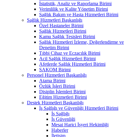
İstatistik, Analiz ve Raporlama Birimi
Verimlilik ve Kalite Yönetim Birimi
Sağlık Bakım ve Hasta Hizmetleri Birimi
Sağlık Hizmetleri Başkanlığı
Özel Hastaneler Birimi
Sağlık Hizmetleri Birimi
Kamu Sağlık Tesisleri Birimi
Sağlık Hizmetleri İzleme, Değerlendirme ve
Denetim Birimi
Tıbbi Cihaz ve Eczacılık Birimi
Acil Sağlık Hizmetleri Birimi
Afetlerde Sağlık Hizmetleri Birimi
SAKOM Birimi
Personel Hizmetleri Başkanlığı
Atama Birimi
Özlük İşleri Birimi
Disiplin İşlemleri Birimi
Eğitim Hizmetleri Birimi
Destek Hizmetleri Başkanlığı
İş Sağlığı ve Güvenliği Hizmetleri Birimi
İş Sağlığı
İş Güvenliği
Mesai Harici İşyeri Hekimliği
Haberler
İletişim