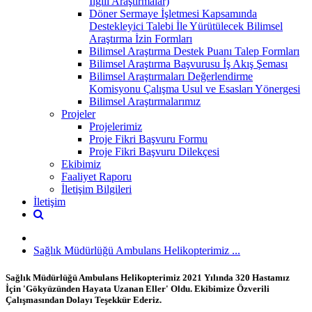
İlgili Araştırmalar)
Döner Sermaye İşletmesi Kapsamında
Destekleyici Talebi İle Yürütülecek Bilimsel
Araştırma İzin Formları
Bilimsel Araştırma Destek Puanı Talep Formları
Bilimsel Araştırma Başvurusu İş Akış Şeması
Bilimsel Araştırmaları Değerlendirme
Komisyonu Çalışma Usul ve Esasları Yönergesi
Bilimsel Araştırmalarımız
Projeler
Projelerimiz
Proje Fikri Başvuru Formu
Proje Fikri Başvuru Dilekçesi
Ekibimiz
Faaliyet Raporu
İletişim Bilgileri
İletişim
Sağlık Müdürlüğü Ambulans Helikopterimiz ...
Sağlık Müdürlüğü Ambulans Helikopterimiz 2021 Yılında 320 Hastamız
İçin 'Gökyüzünden Hayata Uzanan Eller' Oldu. Ekibimize Özverili
Çalışmasından Dolayı Teşekkür Ederiz.