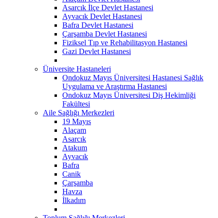
Asarcık İlçe Devlet Hastanesi
Ayvacık Devlet Hastanesi
Bafra Devlet Hastanesi
Çarşamba Devlet Hastanesi
Fiziksel Tıp ve Rehabilitasyon Hastanesi
Gazi Devlet Hastanesi
Üniversite Hastaneleri
Ondokuz Mayıs Üniversitesi Hastanesi Sağlık
Uygulama ve Araştırma Hastanesi
Ondokuz Mayıs Üniversitesi Diş Hekimliği
Fakültesi
Aile Sağlığı Merkezleri
19 Mayıs
Alaçam
Asarcık
Atakum
Ayvacık
Bafra
Canik
Çarşamba
Havza
İlkadım
Toplum Sağlığı Merkezleri