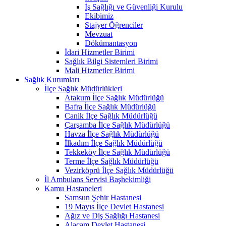
İş Sağlığı ve Güvenliği Kurulu
Ekibimiz
Stajyer Öğrenciler
Mevzuat
Dökümantasyon
İdari Hizmetler Birimi
Sağlık Bilgi Sistemleri Birimi
Mali Hizmetler Birimi
Sağlık Kurumları
İlçe Sağlık Müdürlükleri
Atakum İlçe Sağlık Müdürlüğü
Bafra İlçe Sağlık Müdürlüğü
Canik İlçe Sağlık Müdürlüğü
Çarşamba İlçe Sağlık Müdürlüğü
Havza İlçe Sağlık Müdürlüğü
İlkadım İlçe Sağlık Müdürlüğü
Tekkeköy İlçe Sağlık Müdürlüğü
Terme İlçe Sağlık Müdürlüğü
Vezirköprü İlçe Sağlık Müdürlüğü
İl Ambulans Servisi Başhekimliği
Kamu Hastaneleri
Samsun Şehir Hastanesi
19 Mayıs İlçe Devlet Hastanesi
Ağız ve Diş Sağlığı Hastanesi
Alaçam Devlet Hastanesi