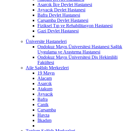
Asarcık İlçe Devlet Hastanesi
Ayvacık Devlet Hastanesi
Bafra Devlet Hastanesi
Çarşamba Devlet Hastanesi
Fiziksel Tıp ve Rehabilitasyon Hastanesi
Gazi Devlet Hastanesi
Üniversite Hastaneleri
Ondokuz Mayıs Üniversitesi Hastanesi Sağlık
Uygulama ve Araştırma Hastanesi
Ondokuz Mayıs Üniversitesi Diş Hekimliği
Fakültesi
Aile Sağlığı Merkezleri
19 Mayıs
Alaçam
Asarcık
Atakum
Ayvacık
Bafra
Canik
Çarşamba
Havza
İlkadım
Toplum Sağlığı Merkezleri