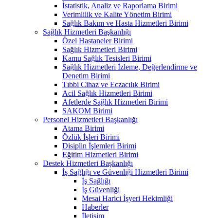
İstatistik, Analiz ve Raporlama Birimi
Verimlilik ve Kalite Yönetim Birimi
Sağlık Bakım ve Hasta Hizmetleri Birimi
Sağlık Hizmetleri Başkanlığı
Özel Hastaneler Birimi
Sağlık Hizmetleri Birimi
Kamu Sağlık Tesisleri Birimi
Sağlık Hizmetleri İzleme, Değerlendirme ve
Denetim Birimi
Tıbbi Cihaz ve Eczacılık Birimi
Acil Sağlık Hizmetleri Birimi
Afetlerde Sağlık Hizmetleri Birimi
SAKOM Birimi
Personel Hizmetleri Başkanlığı
Atama Birimi
Özlük İşleri Birimi
Disiplin İşlemleri Birimi
Eğitim Hizmetleri Birimi
Destek Hizmetleri Başkanlığı
İş Sağlığı ve Güvenliği Hizmetleri Birimi
İş Sağlığı
İş Güvenliği
Mesai Harici İşyeri Hekimliği
Haberler
İletişim