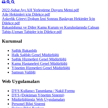
2022-Şubat Ayı AH Yerleştirme Duyuru Metni.pdf
Aile Hekimleri için Dilekçe.pdf
Askerlik Görevi Doğum İzni Sonrası Başlayan Hekimler İçin
Dilekçe.pdf
Bakanlığımız ve Diğer Kamu Kurum ve Kuruluşlarında Çalışan
Tabip-Uzman Tabipler için Dilekçe.pdf
Kurumsal
Sağlık Bakanlığı
Halk Sağlığı Genel Müdürlüğü
Sağlık Hizmetleri Genel Müdürlüğü
Kamu Hastaneleri Genel Müdürlüğü
Yönetim Hizmetleri Genel Müdürlüğü
Samsun Valiliği
Web Uygulamaları
DYS Kullanıcı Tanımlama / Nakil Formu
DYS (Doküman Yönetim Sistemi)
Müdürlüğümüz Web Uygulamaları
Personel Bilgi Sistemi