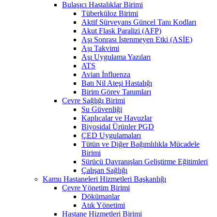
Bulaşıcı Hastalıklar Birimi
Tüberküloz Birimi
Aktif Sürveyans Güncel Tanı Kodları
Akut Flask Paralizi (AFP)
Aşı Sonrası İstenmeyen Etki (ASİE)
Aşı Takvimi
Aşı Uygulama Yazıları
ATS
Avian İnfluenza
Batı Nil Ateşi Hastalığı
Birim Görev Tanımları
Çevre Sağlığı Birimi
Su Güvenliği
Kaplıcalar ve Havuzlar
Biyosidal Ürünler PGD
ÇED Uygulamaları
Tütün ve Diğer Bağımlılıkla Mücadele
Birimi
Sürücü Davranışları Geliştirme Eğitimleri
Çalışan Sağlığı
Kamu Hastaneleri Hizmetleri Başkanlığı
Çevre Yönetim Birimi
Dökümanlar
Atık Yönetimi
Hastane Hizmetleri Birimi