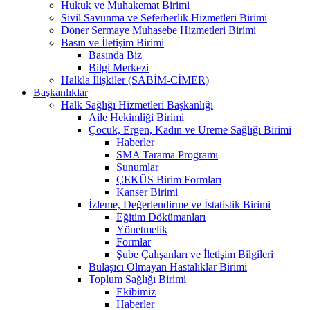
Hukuk ve Muhakemat Birimi
Sivil Savunma ve Seferberlik Hizmetleri Birimi
Döner Sermaye Muhasebe Hizmetleri Birimi
Basın ve İletişim Birimi
Basında Biz
Bilgi Merkezi
Halkla İlişkiler (SABİM-CİMER)
Başkanlıklar
Halk Sağlığı Hizmetleri Başkanlığı
Aile Hekimliği Birimi
Çocuk, Ergen, Kadın ve Üreme Sağlığı Birimi
Haberler
SMA Tarama Programı
Sunumlar
ÇEKÜS Birim Formları
Kanser Birimi
İzleme, Değerlendirme ve İstatistik Birimi
Eğitim Dökümanları
Yönetmelik
Formlar
Şube Çalışanları ve İletişim Bilgileri
Bulaşıcı Olmayan Hastalıklar Birimi
Toplum Sağlığı Birimi
Ekibimiz
Haberler