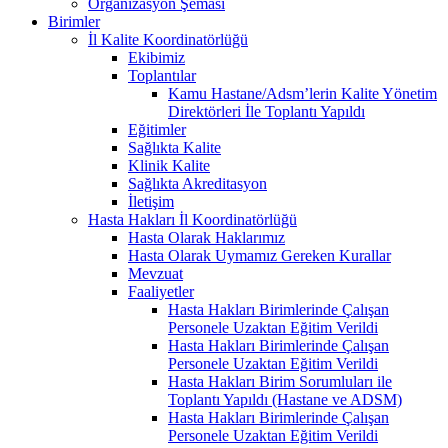
Organizasyon Şeması
Birimler
İl Kalite Koordinatörlüğü
Ekibimiz
Toplantılar
Kamu Hastane/Adsm’lerin Kalite Yönetim
Direktörleri İle Toplantı Yapıldı
Eğitimler
Sağlıkta Kalite
Klinik Kalite
Sağlıkta Akreditasyon
İletişim
Hasta Hakları İl Koordinatörlüğü
Hasta Olarak Haklarımız
Hasta Olarak Uymamız Gereken Kurallar
Mevzuat
Faaliyetler
Hasta Hakları Birimlerinde Çalışan
Personele Uzaktan Eğitim Verildi
Hasta Hakları Birimlerinde Çalışan
Personele Uzaktan Eğitim Verildi
Hasta Hakları Birim Sorumluları ile
Toplantı Yapıldı (Hastane ve ADSM)
Hasta Hakları Birimlerinde Çalışan
Personele Uzaktan Eğitim Verildi