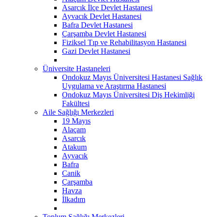
Asarcık İlçe Devlet Hastanesi
Ayvacık Devlet Hastanesi
Bafra Devlet Hastanesi
Çarşamba Devlet Hastanesi
Fiziksel Tıp ve Rehabilitasyon Hastanesi
Gazi Devlet Hastanesi
Üniversite Hastaneleri
Ondokuz Mayıs Üniversitesi Hastanesi Sağlık
Uygulama ve Araştırma Hastanesi
Ondokuz Mayıs Üniversitesi Diş Hekimliği
Fakültesi
Aile Sağlığı Merkezleri
19 Mayıs
Alaçam
Asarcık
Atakum
Ayvacık
Bafra
Canik
Çarşamba
Havza
İlkadım
Toplum Sağlığı Merkezleri