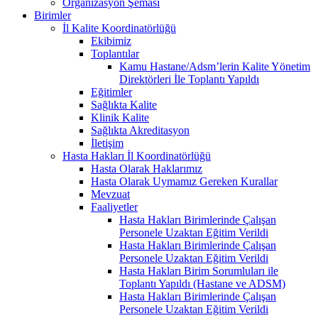
Organizasyon Şeması
Birimler
İl Kalite Koordinatörlüğü
Ekibimiz
Toplantılar
Kamu Hastane/Adsm’lerin Kalite Yönetim
Direktörleri İle Toplantı Yapıldı
Eğitimler
Sağlıkta Kalite
Klinik Kalite
Sağlıkta Akreditasyon
İletişim
Hasta Hakları İl Koordinatörlüğü
Hasta Olarak Haklarımız
Hasta Olarak Uymamız Gereken Kurallar
Mevzuat
Faaliyetler
Hasta Hakları Birimlerinde Çalışan
Personele Uzaktan Eğitim Verildi
Hasta Hakları Birimlerinde Çalışan
Personele Uzaktan Eğitim Verildi
Hasta Hakları Birim Sorumluları ile
Toplantı Yapıldı (Hastane ve ADSM)
Hasta Hakları Birimlerinde Çalışan
Personele Uzaktan Eğitim Verildi