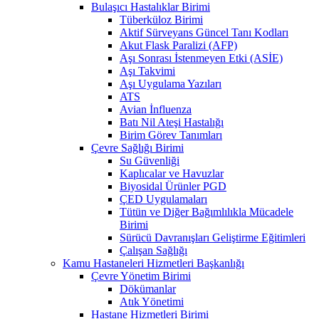
Bulaşıcı Hastalıklar Birimi
Tüberküloz Birimi
Aktif Sürveyans Güncel Tanı Kodları
Akut Flask Paralizi (AFP)
Aşı Sonrası İstenmeyen Etki (ASİE)
Aşı Takvimi
Aşı Uygulama Yazıları
ATS
Avian İnfluenza
Batı Nil Ateşi Hastalığı
Birim Görev Tanımları
Çevre Sağlığı Birimi
Su Güvenliği
Kaplıcalar ve Havuzlar
Biyosidal Ürünler PGD
ÇED Uygulamaları
Tütün ve Diğer Bağımlılıkla Mücadele
Birimi
Sürücü Davranışları Geliştirme Eğitimleri
Çalışan Sağlığı
Kamu Hastaneleri Hizmetleri Başkanlığı
Çevre Yönetim Birimi
Dökümanlar
Atık Yönetimi
Hastane Hizmetleri Birimi