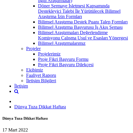
İlgili Araştırmalar)
Döner Sermaye İşletmesi Kapsamında
Destekleyici Talebi İle Yürütülecek Bilimsel
Araştırma İzin Formları
Bilimsel Araştırma Destek Puanı Talep Formları
Bilimsel Araştırma Başvurusu İş Akış Şeması
Bilimsel Araştırmaları Değerlendirme
Komisyonu Çalışma Usul ve Esasları Yönergesi
Bilimsel Araştırmalarımız
Projeler
Projelerimiz
Proje Fikri Başvuru Formu
Proje Fikri Başvuru Dilekçesi
Ekibimiz
Faaliyet Raporu
İletişim Bilgileri
İletişim
Dünya Tuza Dikkat Haftası
Dünya Tuza Dikkat Haftası
17 Mart 2022