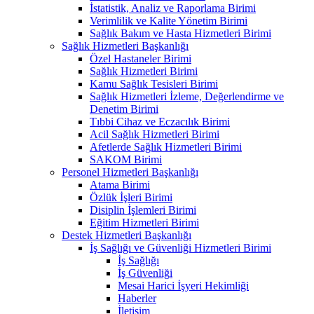
İstatistik, Analiz ve Raporlama Birimi
Verimlilik ve Kalite Yönetim Birimi
Sağlık Bakım ve Hasta Hizmetleri Birimi
Sağlık Hizmetleri Başkanlığı
Özel Hastaneler Birimi
Sağlık Hizmetleri Birimi
Kamu Sağlık Tesisleri Birimi
Sağlık Hizmetleri İzleme, Değerlendirme ve
Denetim Birimi
Tıbbi Cihaz ve Eczacılık Birimi
Acil Sağlık Hizmetleri Birimi
Afetlerde Sağlık Hizmetleri Birimi
SAKOM Birimi
Personel Hizmetleri Başkanlığı
Atama Birimi
Özlük İşleri Birimi
Disiplin İşlemleri Birimi
Eğitim Hizmetleri Birimi
Destek Hizmetleri Başkanlığı
İş Sağlığı ve Güvenliği Hizmetleri Birimi
İş Sağlığı
İş Güvenliği
Mesai Harici İşyeri Hekimliği
Haberler
İletişim