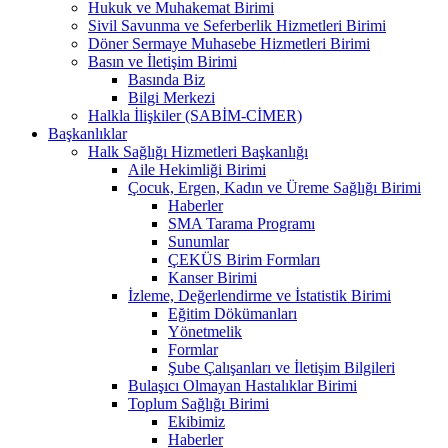
Hukuk ve Muhakemat Birimi
Sivil Savunma ve Seferberlik Hizmetleri Birimi
Döner Sermaye Muhasebe Hizmetleri Birimi
Basın ve İletişim Birimi
Basında Biz
Bilgi Merkezi
Halkla İlişkiler (SABİM-CİMER)
Başkanlıklar
Halk Sağlığı Hizmetleri Başkanlığı
Aile Hekimliği Birimi
Çocuk, Ergen, Kadın ve Üreme Sağlığı Birimi
Haberler
SMA Tarama Programı
Sunumlar
ÇEKÜS Birim Formları
Kanser Birimi
İzleme, Değerlendirme ve İstatistik Birimi
Eğitim Dökümanları
Yönetmelik
Formlar
Şube Çalışanları ve İletişim Bilgileri
Bulaşıcı Olmayan Hastalıklar Birimi
Toplum Sağlığı Birimi
Ekibimiz
Haberler