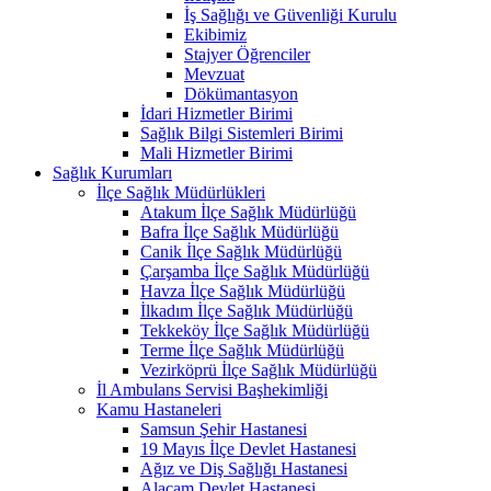
İş Sağlığı ve Güvenliği Kurulu
Ekibimiz
Stajyer Öğrenciler
Mevzuat
Dökümantasyon
İdari Hizmetler Birimi
Sağlık Bilgi Sistemleri Birimi
Mali Hizmetler Birimi
Sağlık Kurumları
İlçe Sağlık Müdürlükleri
Atakum İlçe Sağlık Müdürlüğü
Bafra İlçe Sağlık Müdürlüğü
Canik İlçe Sağlık Müdürlüğü
Çarşamba İlçe Sağlık Müdürlüğü
Havza İlçe Sağlık Müdürlüğü
İlkadım İlçe Sağlık Müdürlüğü
Tekkeköy İlçe Sağlık Müdürlüğü
Terme İlçe Sağlık Müdürlüğü
Vezirköprü İlçe Sağlık Müdürlüğü
İl Ambulans Servisi Başhekimliği
Kamu Hastaneleri
Samsun Şehir Hastanesi
19 Mayıs İlçe Devlet Hastanesi
Ağız ve Diş Sağlığı Hastanesi
Alaçam Devlet Hastanesi