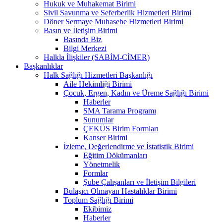
Hukuk ve Muhakemat Birimi
Sivil Savunma ve Seferberlik Hizmetleri Birimi
Döner Sermaye Muhasebe Hizmetleri Birimi
Basın ve İletişim Birimi
Basında Biz
Bilgi Merkezi
Halkla İlişkiler (SABİM-CİMER)
Başkanlıklar
Halk Sağlığı Hizmetleri Başkanlığı
Aile Hekimliği Birimi
Çocuk, Ergen, Kadın ve Üreme Sağlığı Birimi
Haberler
SMA Tarama Programı
Sunumlar
ÇEKÜS Birim Formları
Kanser Birimi
İzleme, Değerlendirme ve İstatistik Birimi
Eğitim Dökümanları
Yönetmelik
Formlar
Şube Çalışanları ve İletişim Bilgileri
Bulaşıcı Olmayan Hastalıklar Birimi
Toplum Sağlığı Birimi
Ekibimiz
Haberler