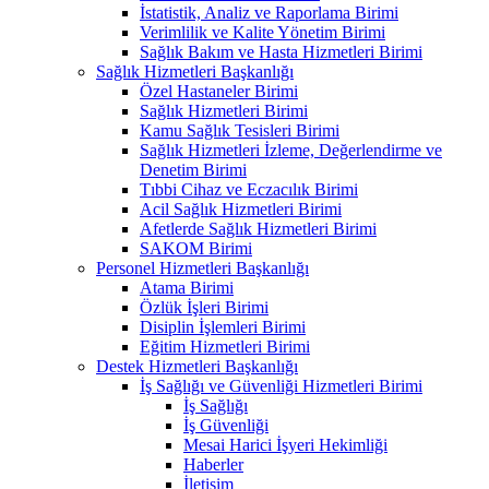
İstatistik, Analiz ve Raporlama Birimi
Verimlilik ve Kalite Yönetim Birimi
Sağlık Bakım ve Hasta Hizmetleri Birimi
Sağlık Hizmetleri Başkanlığı
Özel Hastaneler Birimi
Sağlık Hizmetleri Birimi
Kamu Sağlık Tesisleri Birimi
Sağlık Hizmetleri İzleme, Değerlendirme ve
Denetim Birimi
Tıbbi Cihaz ve Eczacılık Birimi
Acil Sağlık Hizmetleri Birimi
Afetlerde Sağlık Hizmetleri Birimi
SAKOM Birimi
Personel Hizmetleri Başkanlığı
Atama Birimi
Özlük İşleri Birimi
Disiplin İşlemleri Birimi
Eğitim Hizmetleri Birimi
Destek Hizmetleri Başkanlığı
İş Sağlığı ve Güvenliği Hizmetleri Birimi
İş Sağlığı
İş Güvenliği
Mesai Harici İşyeri Hekimliği
Haberler
İletişim