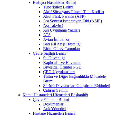
Bulaşıcı Hastalıklar Birimi
Tüberküloz Birimi
Aktif Sürveyans Güncel Tanı Kodları
Akut Flask Paralizi (AFP)
Aşı Sonrası İstenmeyen Etki (ASİE)
Aşı Takvimi
Aşı Uygulama Yazıları
ATS
Avian İnfluenza
Batı Nil Ateşi Hastalığı
Birim Görev Tanımları
Çevre Sağlığı Birimi
Su Güvenliği
Kaplıcalar ve Havuzlar
Biyosidal Ürünler PGD
ÇED Uygulamaları
Tütün ve Diğer Bağımlılıkla Mücadele
Birimi
Sürücü Davranışları Geliştirme Eğitimleri
Çalışan Sağlığı
Kamu Hastaneleri Hizmetleri Başkanlığı
Çevre Yönetim Birimi
Dökümanlar
Atık Yönetimi
Hastane Hizmetleri Birimi