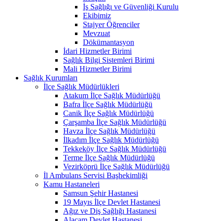
İş Sağlığı ve Güvenliği Kurulu
Ekibimiz
Stajyer Öğrenciler
Mevzuat
Dökümantasyon
İdari Hizmetler Birimi
Sağlık Bilgi Sistemleri Birimi
Mali Hizmetler Birimi
Sağlık Kurumları
İlçe Sağlık Müdürlükleri
Atakum İlçe Sağlık Müdürlüğü
Bafra İlçe Sağlık Müdürlüğü
Canik İlçe Sağlık Müdürlüğü
Çarşamba İlçe Sağlık Müdürlüğü
Havza İlçe Sağlık Müdürlüğü
İlkadım İlçe Sağlık Müdürlüğü
Tekkeköy İlçe Sağlık Müdürlüğü
Terme İlçe Sağlık Müdürlüğü
Vezirköprü İlçe Sağlık Müdürlüğü
İl Ambulans Servisi Başhekimliği
Kamu Hastaneleri
Samsun Şehir Hastanesi
19 Mayıs İlçe Devlet Hastanesi
Ağız ve Diş Sağlığı Hastanesi
Alaçam Devlet Hastanesi