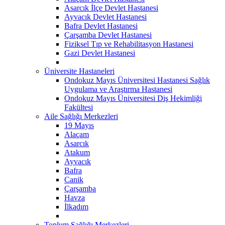
Asarcık İlçe Devlet Hastanesi
Ayvacık Devlet Hastanesi
Bafra Devlet Hastanesi
Çarşamba Devlet Hastanesi
Fiziksel Tıp ve Rehabilitasyon Hastanesi
Gazi Devlet Hastanesi
Üniversite Hastaneleri
Ondokuz Mayıs Üniversitesi Hastanesi Sağlık
Uygulama ve Araştırma Hastanesi
Ondokuz Mayıs Üniversitesi Diş Hekimliği
Fakültesi
Aile Sağlığı Merkezleri
19 Mayıs
Alaçam
Asarcık
Atakum
Ayvacık
Bafra
Canik
Çarşamba
Havza
İlkadım
Toplum Sağlığı Merkezleri