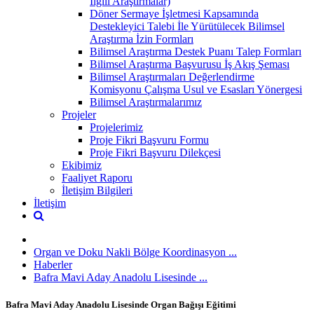
İlgili Araştırmalar)
Döner Sermaye İşletmesi Kapsamında
Destekleyici Talebi İle Yürütülecek Bilimsel
Araştırma İzin Formları
Bilimsel Araştırma Destek Puanı Talep Formları
Bilimsel Araştırma Başvurusu İş Akış Şeması
Bilimsel Araştırmaları Değerlendirme
Komisyonu Çalışma Usul ve Esasları Yönergesi
Bilimsel Araştırmalarımız
Projeler
Projelerimiz
Proje Fikri Başvuru Formu
Proje Fikri Başvuru Dilekçesi
Ekibimiz
Faaliyet Raporu
İletişim Bilgileri
İletişim
Organ ve Doku Nakli Bölge Koordinasyon ...
Haberler
Bafra Mavi Aday Anadolu Lisesinde ...
Bafra Mavi Aday Anadolu Lisesinde Organ Bağışı Eğitimi