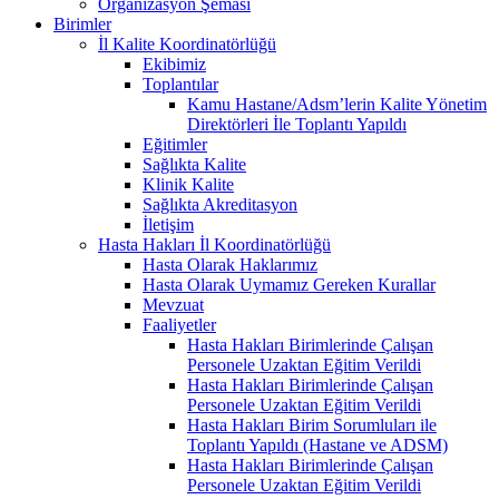
Organizasyon Şeması
Birimler
İl Kalite Koordinatörlüğü
Ekibimiz
Toplantılar
Kamu Hastane/Adsm’lerin Kalite Yönetim
Direktörleri İle Toplantı Yapıldı
Eğitimler
Sağlıkta Kalite
Klinik Kalite
Sağlıkta Akreditasyon
İletişim
Hasta Hakları İl Koordinatörlüğü
Hasta Olarak Haklarımız
Hasta Olarak Uymamız Gereken Kurallar
Mevzuat
Faaliyetler
Hasta Hakları Birimlerinde Çalışan
Personele Uzaktan Eğitim Verildi
Hasta Hakları Birimlerinde Çalışan
Personele Uzaktan Eğitim Verildi
Hasta Hakları Birim Sorumluları ile
Toplantı Yapıldı (Hastane ve ADSM)
Hasta Hakları Birimlerinde Çalışan
Personele Uzaktan Eğitim Verildi