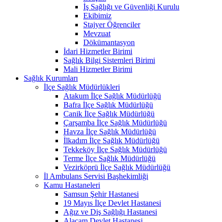
İş Sağlığı ve Güvenliği Kurulu
Ekibimiz
Stajyer Öğrenciler
Mevzuat
Dökümantasyon
İdari Hizmetler Birimi
Sağlık Bilgi Sistemleri Birimi
Mali Hizmetler Birimi
Sağlık Kurumları
İlçe Sağlık Müdürlükleri
Atakum İlçe Sağlık Müdürlüğü
Bafra İlçe Sağlık Müdürlüğü
Canik İlçe Sağlık Müdürlüğü
Çarşamba İlçe Sağlık Müdürlüğü
Havza İlçe Sağlık Müdürlüğü
İlkadım İlçe Sağlık Müdürlüğü
Tekkeköy İlçe Sağlık Müdürlüğü
Terme İlçe Sağlık Müdürlüğü
Vezirköprü İlçe Sağlık Müdürlüğü
İl Ambulans Servisi Başhekimliği
Kamu Hastaneleri
Samsun Şehir Hastanesi
19 Mayıs İlçe Devlet Hastanesi
Ağız ve Diş Sağlığı Hastanesi
Alaçam Devlet Hastanesi