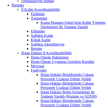
Organizasyon Şeması
Birimler
İl Kalite Koordinatörlüğü
Ekibimiz
Toplantılar
Kamu Hastane/Adsm’lerin Kalite Yönetim
Direktörleri İle Toplantı Yapıldı
Eğitimler
Sağlıkta Kalite
Klinik Kalite
Sağlıkta Akreditasyon
İletişim
Hasta Hakları İl Koordinatörlüğü
Hasta Olarak Haklarımız
Hasta Olarak Uymamız Gereken Kurallar
Mevzuat
Faaliyetler
Hasta Hakları Birimlerinde Çalışan
Personele Uzaktan Eğitim Verildi
Hasta Hakları Birimlerinde Çalışan
Personele Uzaktan Eğitim Verildi
Hasta Hakları Birim Sorumluları ile
Toplantı Yapıldı (Hastane ve ADSM)
Hasta Hakları Birimlerinde Çalışan
Personele Uzaktan Eğitim Verildi