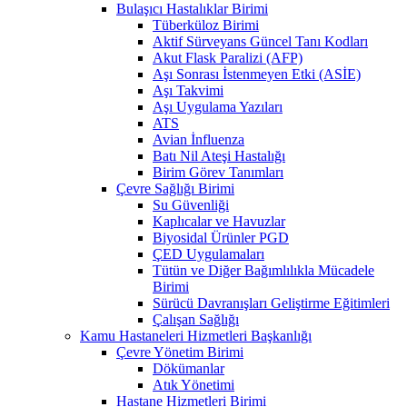
Bulaşıcı Hastalıklar Birimi
Tüberküloz Birimi
Aktif Sürveyans Güncel Tanı Kodları
Akut Flask Paralizi (AFP)
Aşı Sonrası İstenmeyen Etki (ASİE)
Aşı Takvimi
Aşı Uygulama Yazıları
ATS
Avian İnfluenza
Batı Nil Ateşi Hastalığı
Birim Görev Tanımları
Çevre Sağlığı Birimi
Su Güvenliği
Kaplıcalar ve Havuzlar
Biyosidal Ürünler PGD
ÇED Uygulamaları
Tütün ve Diğer Bağımlılıkla Mücadele
Birimi
Sürücü Davranışları Geliştirme Eğitimleri
Çalışan Sağlığı
Kamu Hastaneleri Hizmetleri Başkanlığı
Çevre Yönetim Birimi
Dökümanlar
Atık Yönetimi
Hastane Hizmetleri Birimi