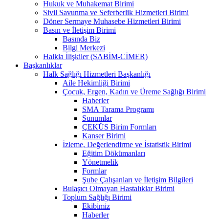
Hukuk ve Muhakemat Birimi
Sivil Savunma ve Seferberlik Hizmetleri Birimi
Döner Sermaye Muhasebe Hizmetleri Birimi
Basın ve İletişim Birimi
Basında Biz
Bilgi Merkezi
Halkla İlişkiler (SABİM-CİMER)
Başkanlıklar
Halk Sağlığı Hizmetleri Başkanlığı
Aile Hekimliği Birimi
Çocuk, Ergen, Kadın ve Üreme Sağlığı Birimi
Haberler
SMA Tarama Programı
Sunumlar
ÇEKÜS Birim Formları
Kanser Birimi
İzleme, Değerlendirme ve İstatistik Birimi
Eğitim Dökümanları
Yönetmelik
Formlar
Şube Çalışanları ve İletişim Bilgileri
Bulaşıcı Olmayan Hastalıklar Birimi
Toplum Sağlığı Birimi
Ekibimiz
Haberler