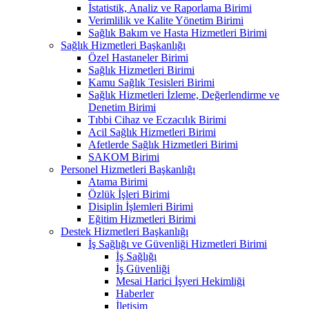
İstatistik, Analiz ve Raporlama Birimi
Verimlilik ve Kalite Yönetim Birimi
Sağlık Bakım ve Hasta Hizmetleri Birimi
Sağlık Hizmetleri Başkanlığı
Özel Hastaneler Birimi
Sağlık Hizmetleri Birimi
Kamu Sağlık Tesisleri Birimi
Sağlık Hizmetleri İzleme, Değerlendirme ve
Denetim Birimi
Tıbbi Cihaz ve Eczacılık Birimi
Acil Sağlık Hizmetleri Birimi
Afetlerde Sağlık Hizmetleri Birimi
SAKOM Birimi
Personel Hizmetleri Başkanlığı
Atama Birimi
Özlük İşleri Birimi
Disiplin İşlemleri Birimi
Eğitim Hizmetleri Birimi
Destek Hizmetleri Başkanlığı
İş Sağlığı ve Güvenliği Hizmetleri Birimi
İş Sağlığı
İş Güvenliği
Mesai Harici İşyeri Hekimliği
Haberler
İletişim