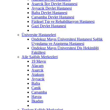
Asarcık İlçe Devlet Hastanesi
Ayvacık Devlet Hastanesi
Bafra Devlet Hastanesi
Çarşamba Devlet Hastanesi
Fiziksel Tıp ve Rehabilitasyon Hastanesi
Gazi Devlet Hastanesi
Üniversite Hastaneleri
Ondokuz Mayıs Üniversitesi Hastanesi Sağlık
Uygulama ve Araştırma Hastanesi
Ondokuz Mayıs Üniversitesi Diş Hekimliği
Fakültesi
Aile Sağlığı Merkezleri
19 Mayıs
Alaçam
Asarcık
Atakum
Ayvacık
Bafra
Canik
Çarşamba
Havza
İlkadım
Toplum Sağlığı Merkezleri