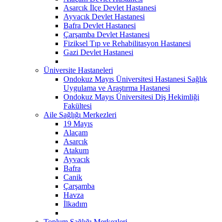
Asarcık İlçe Devlet Hastanesi
Ayvacık Devlet Hastanesi
Bafra Devlet Hastanesi
Çarşamba Devlet Hastanesi
Fiziksel Tıp ve Rehabilitasyon Hastanesi
Gazi Devlet Hastanesi
Üniversite Hastaneleri
Ondokuz Mayıs Üniversitesi Hastanesi Sağlık
Uygulama ve Araştırma Hastanesi
Ondokuz Mayıs Üniversitesi Diş Hekimliği
Fakültesi
Aile Sağlığı Merkezleri
19 Mayıs
Alaçam
Asarcık
Atakum
Ayvacık
Bafra
Canik
Çarşamba
Havza
İlkadım
Toplum Sağlığı Merkezleri