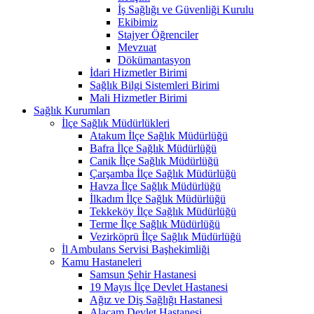
İş Sağlığı ve Güvenliği Kurulu
Ekibimiz
Stajyer Öğrenciler
Mevzuat
Dökümantasyon
İdari Hizmetler Birimi
Sağlık Bilgi Sistemleri Birimi
Mali Hizmetler Birimi
Sağlık Kurumları
İlçe Sağlık Müdürlükleri
Atakum İlçe Sağlık Müdürlüğü
Bafra İlçe Sağlık Müdürlüğü
Canik İlçe Sağlık Müdürlüğü
Çarşamba İlçe Sağlık Müdürlüğü
Havza İlçe Sağlık Müdürlüğü
İlkadım İlçe Sağlık Müdürlüğü
Tekkeköy İlçe Sağlık Müdürlüğü
Terme İlçe Sağlık Müdürlüğü
Vezirköprü İlçe Sağlık Müdürlüğü
İl Ambulans Servisi Başhekimliği
Kamu Hastaneleri
Samsun Şehir Hastanesi
19 Mayıs İlçe Devlet Hastanesi
Ağız ve Diş Sağlığı Hastanesi
Alaçam Devlet Hastanesi