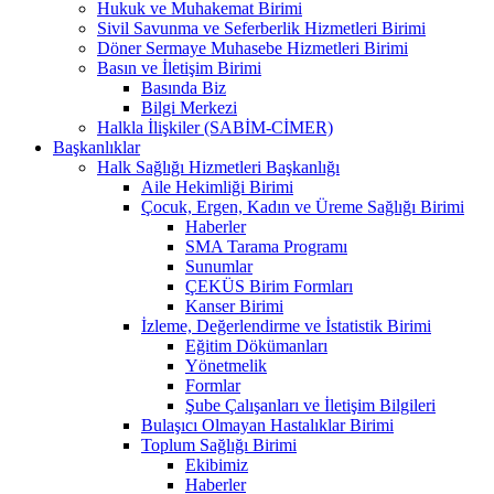
Hukuk ve Muhakemat Birimi
Sivil Savunma ve Seferberlik Hizmetleri Birimi
Döner Sermaye Muhasebe Hizmetleri Birimi
Basın ve İletişim Birimi
Basında Biz
Bilgi Merkezi
Halkla İlişkiler (SABİM-CİMER)
Başkanlıklar
Halk Sağlığı Hizmetleri Başkanlığı
Aile Hekimliği Birimi
Çocuk, Ergen, Kadın ve Üreme Sağlığı Birimi
Haberler
SMA Tarama Programı
Sunumlar
ÇEKÜS Birim Formları
Kanser Birimi
İzleme, Değerlendirme ve İstatistik Birimi
Eğitim Dökümanları
Yönetmelik
Formlar
Şube Çalışanları ve İletişim Bilgileri
Bulaşıcı Olmayan Hastalıklar Birimi
Toplum Sağlığı Birimi
Ekibimiz
Haberler