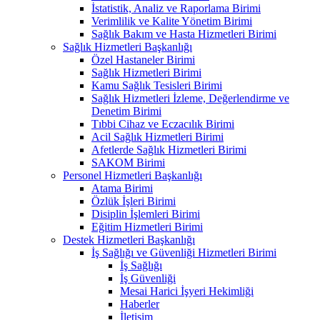
İstatistik, Analiz ve Raporlama Birimi
Verimlilik ve Kalite Yönetim Birimi
Sağlık Bakım ve Hasta Hizmetleri Birimi
Sağlık Hizmetleri Başkanlığı
Özel Hastaneler Birimi
Sağlık Hizmetleri Birimi
Kamu Sağlık Tesisleri Birimi
Sağlık Hizmetleri İzleme, Değerlendirme ve
Denetim Birimi
Tıbbi Cihaz ve Eczacılık Birimi
Acil Sağlık Hizmetleri Birimi
Afetlerde Sağlık Hizmetleri Birimi
SAKOM Birimi
Personel Hizmetleri Başkanlığı
Atama Birimi
Özlük İşleri Birimi
Disiplin İşlemleri Birimi
Eğitim Hizmetleri Birimi
Destek Hizmetleri Başkanlığı
İş Sağlığı ve Güvenliği Hizmetleri Birimi
İş Sağlığı
İş Güvenliği
Mesai Harici İşyeri Hekimliği
Haberler
İletişim