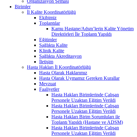
Organizasyon Şeması
Birimler
İl Kalite Koordinatörlüğü
Ekibimiz
Toplantılar
Kamu Hastane/Adsm’lerin Kalite Yönetim
Direktörleri İle Toplantı Yapıldı
Eğitimler
Sağlıkta Kalite
Klinik Kalite
Sağlıkta Akreditasyon
İletişim
Hasta Hakları İl Koordinatörlüğü
Hasta Olarak Haklarımız
Hasta Olarak Uymamız Gereken Kurallar
Mevzuat
Faaliyetler
Hasta Hakları Birimlerinde Çalışan
Personele Uzaktan Eğitim Verildi
Hasta Hakları Birimlerinde Çalışan
Personele Uzaktan Eğitim Verildi
Hasta Hakları Birim Sorumluları ile
Toplantı Yapıldı (Hastane ve ADSM)
Hasta Hakları Birimlerinde Çalışan
Personele Uzaktan Eğitim Verildi