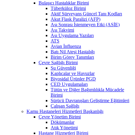
Bulaşıcı Hastalıklar Birimi
Tüberküloz Birimi
Aktif Sürveyans Güncel Tanı Kodları
Akut Flask Paralizi (AFP)
Aşı Sonrası İstenmeyen Etki (ASİE)
Aşı Takvimi
Aşı Uygulama Yazıları
ATS
Avian İnfluenza
Batı Nil Ateşi Hastalığı
Birim Görev Tanımları
Çevre Sağlığı Birimi
Su Güvenliği
Kaplıcalar ve Havuzlar
Biyosidal Ürünler PGD
ÇED Uygulamaları
Tütün ve Diğer Bağımlılıkla Mücadele
Birimi
Sürücü Davranışları Geliştirme Eğitimleri
Çalışan Sağlığı
Kamu Hastaneleri Hizmetleri Başkanlığı
Çevre Yönetim Birimi
Dökümanlar
Atık Yönetimi
Hastane Hizmetleri Birimi