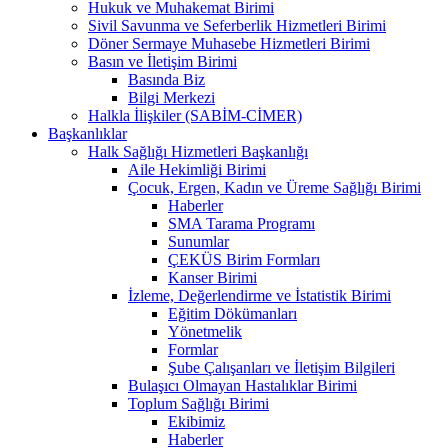
Hukuk ve Muhakemat Birimi
Sivil Savunma ve Seferberlik Hizmetleri Birimi
Döner Sermaye Muhasebe Hizmetleri Birimi
Basın ve İletişim Birimi
Basında Biz
Bilgi Merkezi
Halkla İlişkiler (SABİM-CİMER)
Başkanlıklar
Halk Sağlığı Hizmetleri Başkanlığı
Aile Hekimliği Birimi
Çocuk, Ergen, Kadın ve Üreme Sağlığı Birimi
Haberler
SMA Tarama Programı
Sunumlar
ÇEKÜS Birim Formları
Kanser Birimi
İzleme, Değerlendirme ve İstatistik Birimi
Eğitim Dökümanları
Yönetmelik
Formlar
Şube Çalışanları ve İletişim Bilgileri
Bulaşıcı Olmayan Hastalıklar Birimi
Toplum Sağlığı Birimi
Ekibimiz
Haberler