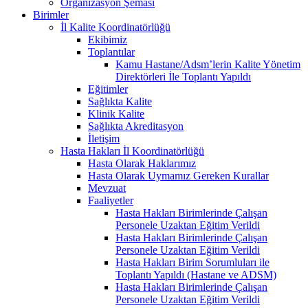
Organizasyon Şeması
Birimler
İl Kalite Koordinatörlüğü
Ekibimiz
Toplantılar
Kamu Hastane/Adsm’lerin Kalite Yönetim
Direktörleri İle Toplantı Yapıldı
Eğitimler
Sağlıkta Kalite
Klinik Kalite
Sağlıkta Akreditasyon
İletişim
Hasta Hakları İl Koordinatörlüğü
Hasta Olarak Haklarımız
Hasta Olarak Uymamız Gereken Kurallar
Mevzuat
Faaliyetler
Hasta Hakları Birimlerinde Çalışan
Personele Uzaktan Eğitim Verildi
Hasta Hakları Birimlerinde Çalışan
Personele Uzaktan Eğitim Verildi
Hasta Hakları Birim Sorumluları ile
Toplantı Yapıldı (Hastane ve ADSM)
Hasta Hakları Birimlerinde Çalışan
Personele Uzaktan Eğitim Verildi