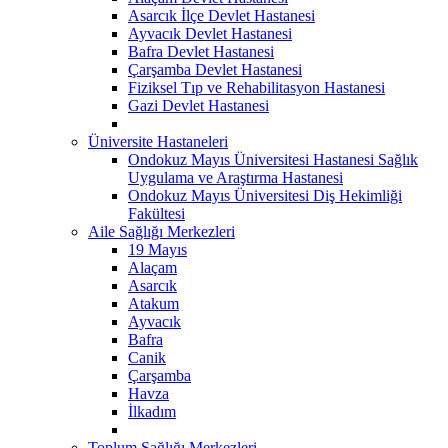
Asarcık İlçe Devlet Hastanesi
Ayvacık Devlet Hastanesi
Bafra Devlet Hastanesi
Çarşamba Devlet Hastanesi
Fiziksel Tıp ve Rehabilitasyon Hastanesi
Gazi Devlet Hastanesi
Üniversite Hastaneleri
Ondokuz Mayıs Üniversitesi Hastanesi Sağlık
Uygulama ve Araştırma Hastanesi
Ondokuz Mayıs Üniversitesi Diş Hekimliği
Fakültesi
Aile Sağlığı Merkezleri
19 Mayıs
Alaçam
Asarcık
Atakum
Ayvacık
Bafra
Canik
Çarşamba
Havza
İlkadım
Toplum Sağlığı Merkezleri