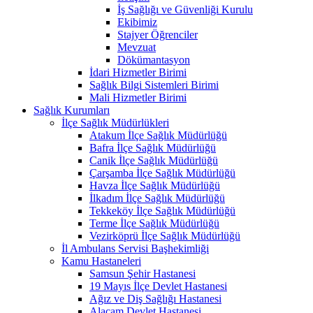
İş Sağlığı ve Güvenliği Kurulu
Ekibimiz
Stajyer Öğrenciler
Mevzuat
Dökümantasyon
İdari Hizmetler Birimi
Sağlık Bilgi Sistemleri Birimi
Mali Hizmetler Birimi
Sağlık Kurumları
İlçe Sağlık Müdürlükleri
Atakum İlçe Sağlık Müdürlüğü
Bafra İlçe Sağlık Müdürlüğü
Canik İlçe Sağlık Müdürlüğü
Çarşamba İlçe Sağlık Müdürlüğü
Havza İlçe Sağlık Müdürlüğü
İlkadım İlçe Sağlık Müdürlüğü
Tekkeköy İlçe Sağlık Müdürlüğü
Terme İlçe Sağlık Müdürlüğü
Vezirköprü İlçe Sağlık Müdürlüğü
İl Ambulans Servisi Başhekimliği
Kamu Hastaneleri
Samsun Şehir Hastanesi
19 Mayıs İlçe Devlet Hastanesi
Ağız ve Diş Sağlığı Hastanesi
Alaçam Devlet Hastanesi