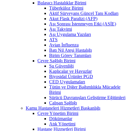
Bulaşıcı Hastalıklar Birimi
Tüberküloz Birimi
Aktif Sürveyans Güncel Tanı Kodları
Akut Flask Paralizi (AFP)
Aşı Sonrası İstenmeyen Etki (ASİE)
Aşı Takvimi
Aşı Uygulama Yazıları
ATS
Avian İnfluenza
Batı Nil Ateşi Hastalığı
Birim Görev Tanımları
Çevre Sağlığı Birimi
Su Güvenliği
Kaplıcalar ve Havuzlar
Biyosidal Ürünler PGD
ÇED Uygulamaları
Tütün ve Diğer Bağımlılıkla Mücadele
Birimi
Sürücü Davranışları Geliştirme Eğitimleri
Çalışan Sağlığı
Kamu Hastaneleri Hizmetleri Başkanlığı
Çevre Yönetim Birimi
Dökümanlar
Atık Yönetimi
Hastane Hizmetleri Birimi