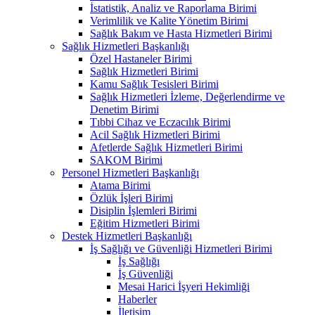
İstatistik, Analiz ve Raporlama Birimi
Verimlilik ve Kalite Yönetim Birimi
Sağlık Bakım ve Hasta Hizmetleri Birimi
Sağlık Hizmetleri Başkanlığı
Özel Hastaneler Birimi
Sağlık Hizmetleri Birimi
Kamu Sağlık Tesisleri Birimi
Sağlık Hizmetleri İzleme, Değerlendirme ve
Denetim Birimi
Tıbbi Cihaz ve Eczacılık Birimi
Acil Sağlık Hizmetleri Birimi
Afetlerde Sağlık Hizmetleri Birimi
SAKOM Birimi
Personel Hizmetleri Başkanlığı
Atama Birimi
Özlük İşleri Birimi
Disiplin İşlemleri Birimi
Eğitim Hizmetleri Birimi
Destek Hizmetleri Başkanlığı
İş Sağlığı ve Güvenliği Hizmetleri Birimi
İş Sağlığı
İş Güvenliği
Mesai Harici İşyeri Hekimliği
Haberler
İletişim