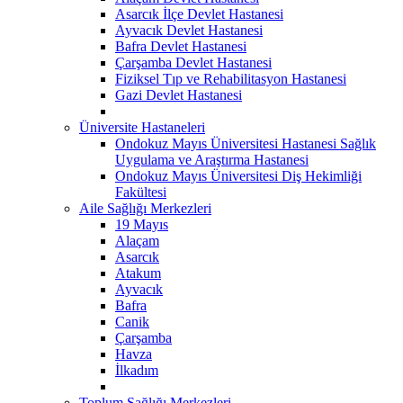
Asarcık İlçe Devlet Hastanesi
Ayvacık Devlet Hastanesi
Bafra Devlet Hastanesi
Çarşamba Devlet Hastanesi
Fiziksel Tıp ve Rehabilitasyon Hastanesi
Gazi Devlet Hastanesi
Üniversite Hastaneleri
Ondokuz Mayıs Üniversitesi Hastanesi Sağlık
Uygulama ve Araştırma Hastanesi
Ondokuz Mayıs Üniversitesi Diş Hekimliği
Fakültesi
Aile Sağlığı Merkezleri
19 Mayıs
Alaçam
Asarcık
Atakum
Ayvacık
Bafra
Canik
Çarşamba
Havza
İlkadım
Toplum Sağlığı Merkezleri