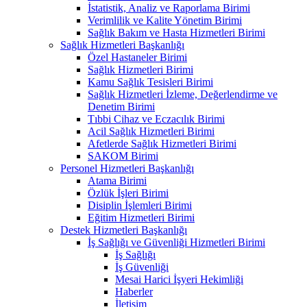
İstatistik, Analiz ve Raporlama Birimi
Verimlilik ve Kalite Yönetim Birimi
Sağlık Bakım ve Hasta Hizmetleri Birimi
Sağlık Hizmetleri Başkanlığı
Özel Hastaneler Birimi
Sağlık Hizmetleri Birimi
Kamu Sağlık Tesisleri Birimi
Sağlık Hizmetleri İzleme, Değerlendirme ve
Denetim Birimi
Tıbbi Cihaz ve Eczacılık Birimi
Acil Sağlık Hizmetleri Birimi
Afetlerde Sağlık Hizmetleri Birimi
SAKOM Birimi
Personel Hizmetleri Başkanlığı
Atama Birimi
Özlük İşleri Birimi
Disiplin İşlemleri Birimi
Eğitim Hizmetleri Birimi
Destek Hizmetleri Başkanlığı
İş Sağlığı ve Güvenliği Hizmetleri Birimi
İş Sağlığı
İş Güvenliği
Mesai Harici İşyeri Hekimliği
Haberler
İletişim