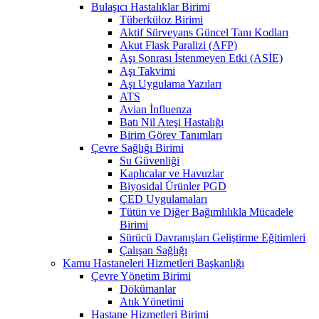
Bulaşıcı Hastalıklar Birimi
Tüberküloz Birimi
Aktif Sürveyans Güncel Tanı Kodları
Akut Flask Paralizi (AFP)
Aşı Sonrası İstenmeyen Etki (ASİE)
Aşı Takvimi
Aşı Uygulama Yazıları
ATS
Avian İnfluenza
Batı Nil Ateşi Hastalığı
Birim Görev Tanımları
Çevre Sağlığı Birimi
Su Güvenliği
Kaplıcalar ve Havuzlar
Biyosidal Ürünler PGD
ÇED Uygulamaları
Tütün ve Diğer Bağımlılıkla Mücadele
Birimi
Sürücü Davranışları Geliştirme Eğitimleri
Çalışan Sağlığı
Kamu Hastaneleri Hizmetleri Başkanlığı
Çevre Yönetim Birimi
Dökümanlar
Atık Yönetimi
Hastane Hizmetleri Birimi