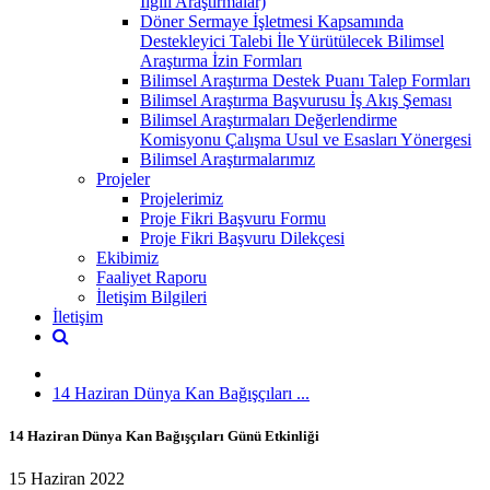
İlgili Araştırmalar)
Döner Sermaye İşletmesi Kapsamında
Destekleyici Talebi İle Yürütülecek Bilimsel
Araştırma İzin Formları
Bilimsel Araştırma Destek Puanı Talep Formları
Bilimsel Araştırma Başvurusu İş Akış Şeması
Bilimsel Araştırmaları Değerlendirme
Komisyonu Çalışma Usul ve Esasları Yönergesi
Bilimsel Araştırmalarımız
Projeler
Projelerimiz
Proje Fikri Başvuru Formu
Proje Fikri Başvuru Dilekçesi
Ekibimiz
Faaliyet Raporu
İletişim Bilgileri
İletişim
14 Haziran Dünya Kan Bağışçıları ...
14 Haziran Dünya Kan Bağışçıları Günü Etkinliği
15 Haziran 2022