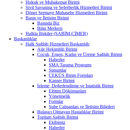
Hukuk ve Muhakemat Birimi
Sivil Savunma ve Seferberlik Hizmetleri Birimi
Döner Sermaye Muhasebe Hizmetleri Birimi
Basın ve İletişim Birimi
Basında Biz
Bilgi Merkezi
Halkla İlişkiler (SABİM-CİMER)
Başkanlıklar
Halk Sağlığı Hizmetleri Başkanlığı
Aile Hekimliği Birimi
Çocuk, Ergen, Kadın ve Üreme Sağlığı Birimi
Haberler
SMA Tarama Programı
Sunumlar
ÇEKÜS Birim Formları
Kanser Birimi
İzleme, Değerlendirme ve İstatistik Birimi
Eğitim Dökümanları
Yönetmelik
Formlar
Şube Çalışanları ve İletişim Bilgileri
Bulaşıcı Olmayan Hastalıklar Birimi
Toplum Sağlığı Birimi
Ekibimiz
Haberler