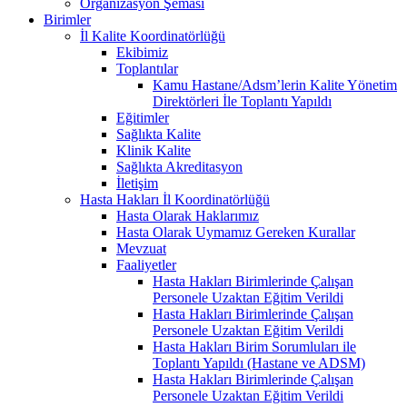
Organizasyon Şeması
Birimler
İl Kalite Koordinatörlüğü
Ekibimiz
Toplantılar
Kamu Hastane/Adsm’lerin Kalite Yönetim
Direktörleri İle Toplantı Yapıldı
Eğitimler
Sağlıkta Kalite
Klinik Kalite
Sağlıkta Akreditasyon
İletişim
Hasta Hakları İl Koordinatörlüğü
Hasta Olarak Haklarımız
Hasta Olarak Uymamız Gereken Kurallar
Mevzuat
Faaliyetler
Hasta Hakları Birimlerinde Çalışan
Personele Uzaktan Eğitim Verildi
Hasta Hakları Birimlerinde Çalışan
Personele Uzaktan Eğitim Verildi
Hasta Hakları Birim Sorumluları ile
Toplantı Yapıldı (Hastane ve ADSM)
Hasta Hakları Birimlerinde Çalışan
Personele Uzaktan Eğitim Verildi