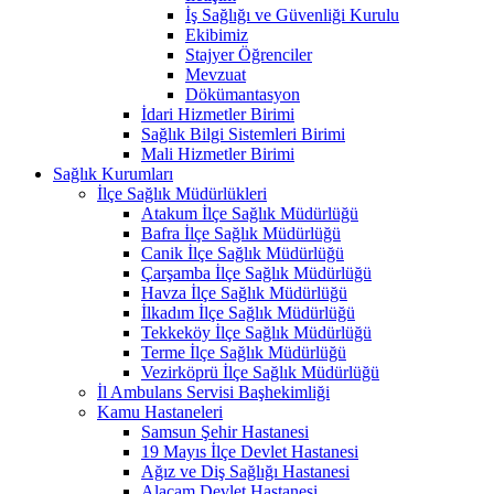
İş Sağlığı ve Güvenliği Kurulu
Ekibimiz
Stajyer Öğrenciler
Mevzuat
Dökümantasyon
İdari Hizmetler Birimi
Sağlık Bilgi Sistemleri Birimi
Mali Hizmetler Birimi
Sağlık Kurumları
İlçe Sağlık Müdürlükleri
Atakum İlçe Sağlık Müdürlüğü
Bafra İlçe Sağlık Müdürlüğü
Canik İlçe Sağlık Müdürlüğü
Çarşamba İlçe Sağlık Müdürlüğü
Havza İlçe Sağlık Müdürlüğü
İlkadım İlçe Sağlık Müdürlüğü
Tekkeköy İlçe Sağlık Müdürlüğü
Terme İlçe Sağlık Müdürlüğü
Vezirköprü İlçe Sağlık Müdürlüğü
İl Ambulans Servisi Başhekimliği
Kamu Hastaneleri
Samsun Şehir Hastanesi
19 Mayıs İlçe Devlet Hastanesi
Ağız ve Diş Sağlığı Hastanesi
Alaçam Devlet Hastanesi