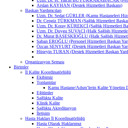
Uzm. Dr. H. Yalçın BÜYÜKKARABACAK (Person
Arslan KAYHAN (Destek Hizmetleri Başkanı)
Başkan Yardımcıları
Uzm. Dr. Sedat GÜRLER (Kamu Hastaneleri Hizme
Dr. Cengiz TÜRKMAN (Sağlık Hizmetleri Başkan
Uzm. Dr. Koray KÜREKCİ (Sağlık Hizmetleri Baş
Uzm. Dr. Duygu SUVACI (Halk Sağlığı Hizmetler
Dr. Murat BAŞESKİOĞLU (Halk Sağlığı Hizmetle
Şaban EROĞLU (Personel Hizmetleri Başkan Yard
Özcan ŞENYURT (Destek Hizmetleri Başkan Yard
Hüseyin TURAN (Destek Hizmetleri Başkan Yard
Organizasyon Şeması
Birimler
İl Kalite Koordinatörlüğü
Ekibimiz
Toplantılar
Kamu Hastane/Adsm’lerin Kalite Yönetim Dir
Eğitimler
Sağlıkta Kalite
Klinik Kalite
Sağlıkta Akreditasyon
İletişim
Hasta Hakları İl Koordinatörlüğü
Hasta Olarak Haklarımız