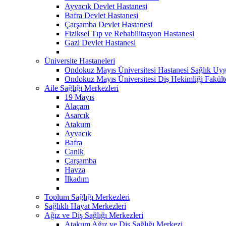
Ayvacık Devlet Hastanesi
Bafra Devlet Hastanesi
Çarşamba Devlet Hastanesi
Fiziksel Tıp ve Rehabilitasyon Hastanesi
Gazi Devlet Hastanesi
Üniversite Hastaneleri
Ondokuz Mayıs Üniversitesi Hastanesi Sağlık Uyg
Ondokuz Mayıs Üniversitesi Diş Hekimliği Fakült
Aile Sağlığı Merkezleri
19 Mayıs
Alaçam
Asarcık
Atakum
Ayvacık
Bafra
Canik
Çarşamba
Havza
İlkadım
Toplum Sağlığı Merkezleri
Sağlıklı Hayat Merkezleri
Ağız ve Diş Sağlığı Merkezleri
Atakum Ağız ve Diş Sağlığı Merkezi