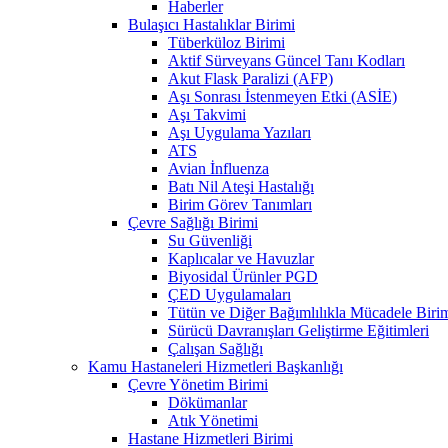
Haberler
Bulaşıcı Hastalıklar Birimi
Tüberküloz Birimi
Aktif Sürveyans Güncel Tanı Kodları
Akut Flask Paralizi (AFP)
Aşı Sonrası İstenmeyen Etki (ASİE)
Aşı Takvimi
Aşı Uygulama Yazıları
ATS
Avian İnfluenza
Batı Nil Ateşi Hastalığı
Birim Görev Tanımları
Çevre Sağlığı Birimi
Su Güvenliği
Kaplıcalar ve Havuzlar
Biyosidal Ürünler PGD
ÇED Uygulamaları
Tütün ve Diğer Bağımlılıkla Mücadele Biri
Sürücü Davranışları Geliştirme Eğitimleri
Çalışan Sağlığı
Kamu Hastaneleri Hizmetleri Başkanlığı
Çevre Yönetim Birimi
Dökümanlar
Atık Yönetimi
Hastane Hizmetleri Birimi