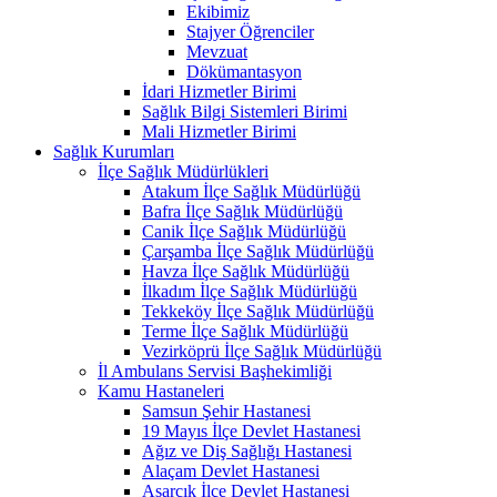
Ekibimiz
Stajyer Öğrenciler
Mevzuat
Dökümantasyon
İdari Hizmetler Birimi
Sağlık Bilgi Sistemleri Birimi
Mali Hizmetler Birimi
Sağlık Kurumları
İlçe Sağlık Müdürlükleri
Atakum İlçe Sağlık Müdürlüğü
Bafra İlçe Sağlık Müdürlüğü
Canik İlçe Sağlık Müdürlüğü
Çarşamba İlçe Sağlık Müdürlüğü
Havza İlçe Sağlık Müdürlüğü
İlkadım İlçe Sağlık Müdürlüğü
Tekkeköy İlçe Sağlık Müdürlüğü
Terme İlçe Sağlık Müdürlüğü
Vezirköprü İlçe Sağlık Müdürlüğü
İl Ambulans Servisi Başhekimliği
Kamu Hastaneleri
Samsun Şehir Hastanesi
19 Mayıs İlçe Devlet Hastanesi
Ağız ve Diş Sağlığı Hastanesi
Alaçam Devlet Hastanesi
Asarcık İlçe Devlet Hastanesi