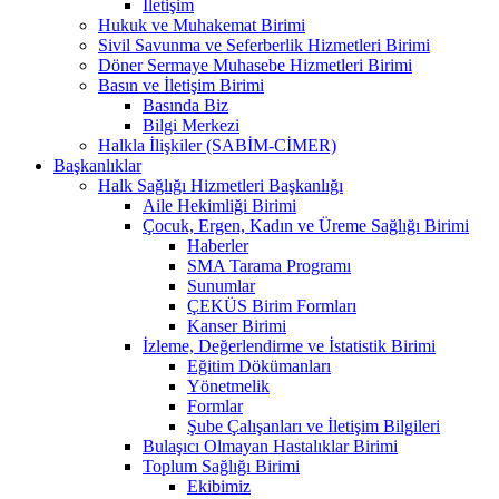
İletişim
Hukuk ve Muhakemat Birimi
Sivil Savunma ve Seferberlik Hizmetleri Birimi
Döner Sermaye Muhasebe Hizmetleri Birimi
Basın ve İletişim Birimi
Basında Biz
Bilgi Merkezi
Halkla İlişkiler (SABİM-CİMER)
Başkanlıklar
Halk Sağlığı Hizmetleri Başkanlığı
Aile Hekimliği Birimi
Çocuk, Ergen, Kadın ve Üreme Sağlığı Birimi
Haberler
SMA Tarama Programı
Sunumlar
ÇEKÜS Birim Formları
Kanser Birimi
İzleme, Değerlendirme ve İstatistik Birimi
Eğitim Dökümanları
Yönetmelik
Formlar
Şube Çalışanları ve İletişim Bilgileri
Bulaşıcı Olmayan Hastalıklar Birimi
Toplum Sağlığı Birimi
Ekibimiz