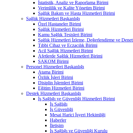
İstatistik, Analiz ve Raporlama Birimi
Verimlilik ve Kalite Yönetim Birimi
Sağlık Bakım ve Hasta Hizmetleri Birimi
Sağlık Hizmetleri Başkanlığı
Özel Hastaneler Birimi
Sağlık Hizmetleri Birimi
Kamu Sağlık Tesisleri Birimi
Sağlık Hizmetleri İzleme, Değerlendirme ve Denet
Tıbbi Cihaz ve Eczacılık Birimi
Acil Sağlık Hizmetleri Birimi
Afetlerde Sağlık Hizmetleri Birimi
SAKOM Birimi
Personel Hizmetleri Başkanlığı
Atama Birimi
Özlük İşleri Birimi
Disiplin İşlemleri Birimi
Eğitim Hizmetleri Birimi
Destek Hizmetleri Başkanlığı
İş Sağlığı ve Güvenliği Hizmetleri Birimi
İş Sağlığı
İş Güvenliği
Mesai Harici İşyeri Hekimliği
Haberler
İletişim
İş Sağlığı ve Güvenliği Kurulu