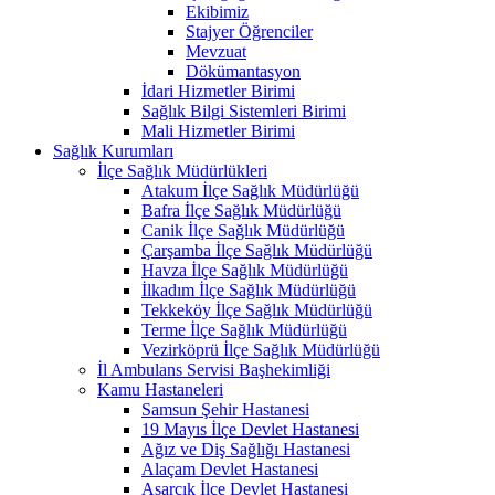
Ekibimiz
Stajyer Öğrenciler
Mevzuat
Dökümantasyon
İdari Hizmetler Birimi
Sağlık Bilgi Sistemleri Birimi
Mali Hizmetler Birimi
Sağlık Kurumları
İlçe Sağlık Müdürlükleri
Atakum İlçe Sağlık Müdürlüğü
Bafra İlçe Sağlık Müdürlüğü
Canik İlçe Sağlık Müdürlüğü
Çarşamba İlçe Sağlık Müdürlüğü
Havza İlçe Sağlık Müdürlüğü
İlkadım İlçe Sağlık Müdürlüğü
Tekkeköy İlçe Sağlık Müdürlüğü
Terme İlçe Sağlık Müdürlüğü
Vezirköprü İlçe Sağlık Müdürlüğü
İl Ambulans Servisi Başhekimliği
Kamu Hastaneleri
Samsun Şehir Hastanesi
19 Mayıs İlçe Devlet Hastanesi
Ağız ve Diş Sağlığı Hastanesi
Alaçam Devlet Hastanesi
Asarcık İlçe Devlet Hastanesi