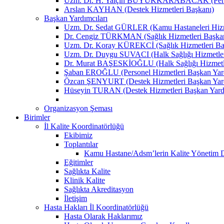
Uzm. Dr. H. Yalçın BÜYÜKKARABACAK (Person
Arslan KAYHAN (Destek Hizmetleri Başkanı)
Başkan Yardımcıları
Uzm. Dr. Sedat GÜRLER (Kamu Hastaneleri Hizme
Dr. Cengiz TÜRKMAN (Sağlık Hizmetleri Başkan
Uzm. Dr. Koray KÜREKCİ (Sağlık Hizmetleri Baş
Uzm. Dr. Duygu SUVACI (Halk Sağlığı Hizmetler
Dr. Murat BAŞESKİOĞLU (Halk Sağlığı Hizmetle
Şaban EROĞLU (Personel Hizmetleri Başkan Yard
Özcan ŞENYURT (Destek Hizmetleri Başkan Yard
Hüseyin TURAN (Destek Hizmetleri Başkan Yard
Organizasyon Şeması
Birimler
İl Kalite Koordinatörlüğü
Ekibimiz
Toplantılar
Kamu Hastane/Adsm’lerin Kalite Yönetim Dir
Eğitimler
Sağlıkta Kalite
Klinik Kalite
Sağlıkta Akreditasyon
İletişim
Hasta Hakları İl Koordinatörlüğü
Hasta Olarak Haklarımız