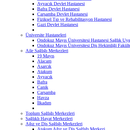
Ayvacık Devlet Hastanesi
Bafra Devlet Hastanesi
Çarşamba Devlet Hastanesi
Fiziksel Tıp ve Rehabilitasyon Hastanesi
Gazi Devlet Hastanesi
Üniversite Hastaneleri
Ondokuz Mayıs Üniversitesi Hastanesi Sağlık Uyg
Ondokuz Mayıs Üniversitesi Diş Hekimliği Fakült
Aile Sağlığı Merkezleri
19 Mayıs
Alaçam
Asarcık
Atakum
Ayvacık
Bafra
Canik
Çarşamba
Havza
İlkadım
Toplum Sağlığı Merkezleri
Sağlıklı Hayat Merkezleri
Ağız ve Diş Sağlığı Merkezleri
Atakum Ağız ve Diş Sağlığı Merkezi