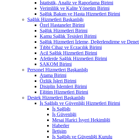
İstatistik, Analiz ve Raporlama Birimi
Verimlilik ve Kalite Yönetim Birimi
Sağlık Bakım ve Hasta Hizmetleri Birimi
Sağlık Hizmetleri Başkanlığı
Özel Hastaneler Birimi
Sağlık Hizmetleri Birimi
Kamu Sağlık Tesisleri Birimi
Sağlık Hizmetleri İzleme, Değerlendirme ve Denet
Tıbbi Cihaz ve Eczacılık Birimi
Acil Sağlık Hizmetleri Birimi
Afetlerde Sağlık Hizmetleri Birimi
SAKOM Birimi
Personel Hizmetleri Başkanlığı
Atama Birimi
Özlük İşleri Birimi
Disiplin İşlemleri Birimi
Eğitim Hizmetleri Birimi
Destek Hizmetleri Başkanlığı
İş Sağlığı ve Güvenliği Hizmetleri Birimi
İş Sağlığı
İş Güvenliği
Mesai Harici İşyeri Hekimliği
Haberler
İletişim
İş Sağlığı ve Güvenliği Kurulu