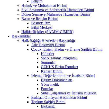
İletişim
Hukuk ve Muhakemat Birimi
Sivil Savunma ve Seferberlik Hizmetleri Birimi
Döner Sermaye Muhasebe Hizmetleri Birimi
Basın ve İletişim Birimi
Basında Biz
Bilgi Merkezi
Halkla İlişkiler (SABİM-CİMER)
Başkanlıklar
Halk Sağlığı Hizmetleri Başkanlığı
Aile Hekimliği Birimi
Çocuk, Ergen, Kadın ve Üreme Sağlığı Birimi
Haberler
SMA Tarama Programı
Sunumlar
ÇEKÜS Birim Formları
Kanser Birimi
İzleme, Değerlendirme ve İstatistik Birimi
Eğitim Dökümanları
Yönetmelik
Formlar
Şube Çalışanları ve İletişim Bilgileri
Bulaşıcı Olmayan Hastalıklar Birimi
Toplum Sağlığı Birimi
Ekibimiz