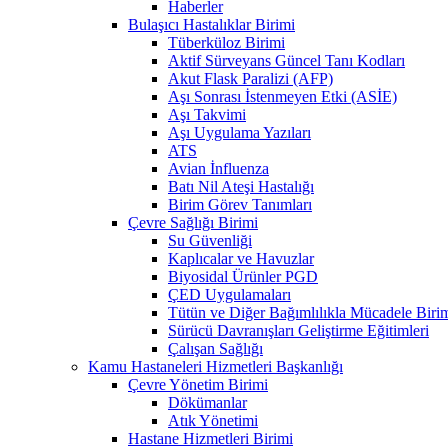
Haberler
Bulaşıcı Hastalıklar Birimi
Tüberküloz Birimi
Aktif Sürveyans Güncel Tanı Kodları
Akut Flask Paralizi (AFP)
Aşı Sonrası İstenmeyen Etki (ASİE)
Aşı Takvimi
Aşı Uygulama Yazıları
ATS
Avian İnfluenza
Batı Nil Ateşi Hastalığı
Birim Görev Tanımları
Çevre Sağlığı Birimi
Su Güvenliği
Kaplıcalar ve Havuzlar
Biyosidal Ürünler PGD
ÇED Uygulamaları
Tütün ve Diğer Bağımlılıkla Mücadele Biri
Sürücü Davranışları Geliştirme Eğitimleri
Çalışan Sağlığı
Kamu Hastaneleri Hizmetleri Başkanlığı
Çevre Yönetim Birimi
Dökümanlar
Atık Yönetimi
Hastane Hizmetleri Birimi