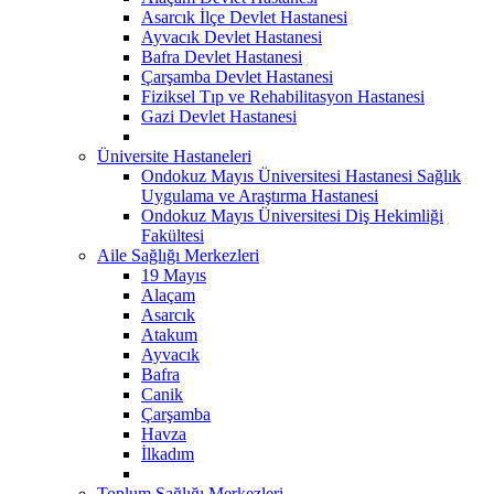
Asarcık İlçe Devlet Hastanesi
Ayvacık Devlet Hastanesi
Bafra Devlet Hastanesi
Çarşamba Devlet Hastanesi
Fiziksel Tıp ve Rehabilitasyon Hastanesi
Gazi Devlet Hastanesi
Üniversite Hastaneleri
Ondokuz Mayıs Üniversitesi Hastanesi Sağlık
Uygulama ve Araştırma Hastanesi
Ondokuz Mayıs Üniversitesi Diş Hekimliği
Fakültesi
Aile Sağlığı Merkezleri
19 Mayıs
Alaçam
Asarcık
Atakum
Ayvacık
Bafra
Canik
Çarşamba
Havza
İlkadım
Toplum Sağlığı Merkezleri