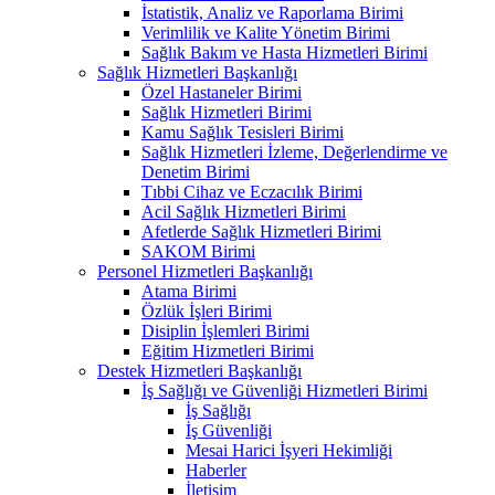
İstatistik, Analiz ve Raporlama Birimi
Verimlilik ve Kalite Yönetim Birimi
Sağlık Bakım ve Hasta Hizmetleri Birimi
Sağlık Hizmetleri Başkanlığı
Özel Hastaneler Birimi
Sağlık Hizmetleri Birimi
Kamu Sağlık Tesisleri Birimi
Sağlık Hizmetleri İzleme, Değerlendirme ve
Denetim Birimi
Tıbbi Cihaz ve Eczacılık Birimi
Acil Sağlık Hizmetleri Birimi
Afetlerde Sağlık Hizmetleri Birimi
SAKOM Birimi
Personel Hizmetleri Başkanlığı
Atama Birimi
Özlük İşleri Birimi
Disiplin İşlemleri Birimi
Eğitim Hizmetleri Birimi
Destek Hizmetleri Başkanlığı
İş Sağlığı ve Güvenliği Hizmetleri Birimi
İş Sağlığı
İş Güvenliği
Mesai Harici İşyeri Hekimliği
Haberler
İletişim