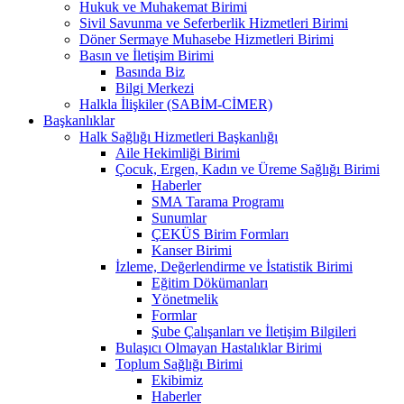
Hukuk ve Muhakemat Birimi
Sivil Savunma ve Seferberlik Hizmetleri Birimi
Döner Sermaye Muhasebe Hizmetleri Birimi
Basın ve İletişim Birimi
Basında Biz
Bilgi Merkezi
Halkla İlişkiler (SABİM-CİMER)
Başkanlıklar
Halk Sağlığı Hizmetleri Başkanlığı
Aile Hekimliği Birimi
Çocuk, Ergen, Kadın ve Üreme Sağlığı Birimi
Haberler
SMA Tarama Programı
Sunumlar
ÇEKÜS Birim Formları
Kanser Birimi
İzleme, Değerlendirme ve İstatistik Birimi
Eğitim Dökümanları
Yönetmelik
Formlar
Şube Çalışanları ve İletişim Bilgileri
Bulaşıcı Olmayan Hastalıklar Birimi
Toplum Sağlığı Birimi
Ekibimiz
Haberler