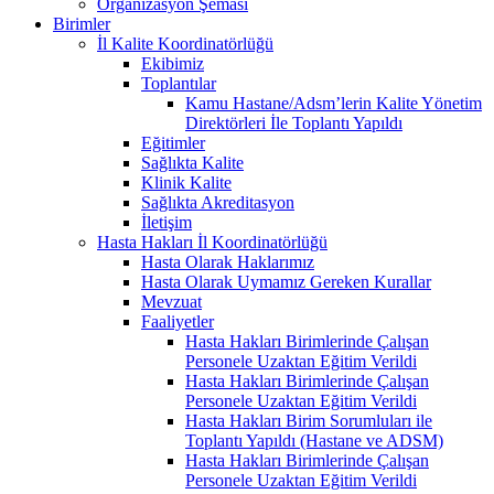
Organizasyon Şeması
Birimler
İl Kalite Koordinatörlüğü
Ekibimiz
Toplantılar
Kamu Hastane/Adsm’lerin Kalite Yönetim
Direktörleri İle Toplantı Yapıldı
Eğitimler
Sağlıkta Kalite
Klinik Kalite
Sağlıkta Akreditasyon
İletişim
Hasta Hakları İl Koordinatörlüğü
Hasta Olarak Haklarımız
Hasta Olarak Uymamız Gereken Kurallar
Mevzuat
Faaliyetler
Hasta Hakları Birimlerinde Çalışan
Personele Uzaktan Eğitim Verildi
Hasta Hakları Birimlerinde Çalışan
Personele Uzaktan Eğitim Verildi
Hasta Hakları Birim Sorumluları ile
Toplantı Yapıldı (Hastane ve ADSM)
Hasta Hakları Birimlerinde Çalışan
Personele Uzaktan Eğitim Verildi