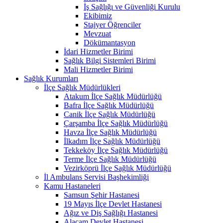
İş Sağlığı ve Güvenliği Kurulu
Ekibimiz
Stajyer Öğrenciler
Mevzuat
Dökümantasyon
İdari Hizmetler Birimi
Sağlık Bilgi Sistemleri Birimi
Mali Hizmetler Birimi
Sağlık Kurumları
İlçe Sağlık Müdürlükleri
Atakum İlçe Sağlık Müdürlüğü
Bafra İlçe Sağlık Müdürlüğü
Canik İlçe Sağlık Müdürlüğü
Çarşamba İlçe Sağlık Müdürlüğü
Havza İlçe Sağlık Müdürlüğü
İlkadım İlçe Sağlık Müdürlüğü
Tekkeköy İlçe Sağlık Müdürlüğü
Terme İlçe Sağlık Müdürlüğü
Vezirköprü İlçe Sağlık Müdürlüğü
İl Ambulans Servisi Başhekimliği
Kamu Hastaneleri
Samsun Şehir Hastanesi
19 Mayıs İlçe Devlet Hastanesi
Ağız ve Diş Sağlığı Hastanesi
Alaçam Devlet Hastanesi