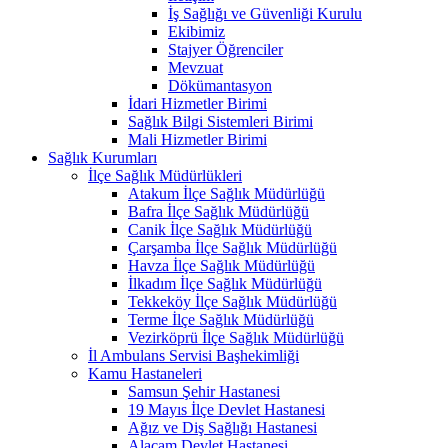
İş Sağlığı ve Güvenliği Kurulu
Ekibimiz
Stajyer Öğrenciler
Mevzuat
Dökümantasyon
İdari Hizmetler Birimi
Sağlık Bilgi Sistemleri Birimi
Mali Hizmetler Birimi
Sağlık Kurumları
İlçe Sağlık Müdürlükleri
Atakum İlçe Sağlık Müdürlüğü
Bafra İlçe Sağlık Müdürlüğü
Canik İlçe Sağlık Müdürlüğü
Çarşamba İlçe Sağlık Müdürlüğü
Havza İlçe Sağlık Müdürlüğü
İlkadım İlçe Sağlık Müdürlüğü
Tekkeköy İlçe Sağlık Müdürlüğü
Terme İlçe Sağlık Müdürlüğü
Vezirköprü İlçe Sağlık Müdürlüğü
İl Ambulans Servisi Başhekimliği
Kamu Hastaneleri
Samsun Şehir Hastanesi
19 Mayıs İlçe Devlet Hastanesi
Ağız ve Diş Sağlığı Hastanesi
Alaçam Devlet Hastanesi