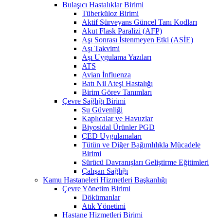
Bulaşıcı Hastalıklar Birimi
Tüberküloz Birimi
Aktif Sürveyans Güncel Tanı Kodları
Akut Flask Paralizi (AFP)
Aşı Sonrası İstenmeyen Etki (ASİE)
Aşı Takvimi
Aşı Uygulama Yazıları
ATS
Avian İnfluenza
Batı Nil Ateşi Hastalığı
Birim Görev Tanımları
Çevre Sağlığı Birimi
Su Güvenliği
Kaplıcalar ve Havuzlar
Biyosidal Ürünler PGD
ÇED Uygulamaları
Tütün ve Diğer Bağımlılıkla Mücadele
Birimi
Sürücü Davranışları Geliştirme Eğitimleri
Çalışan Sağlığı
Kamu Hastaneleri Hizmetleri Başkanlığı
Çevre Yönetim Birimi
Dökümanlar
Atık Yönetimi
Hastane Hizmetleri Birimi