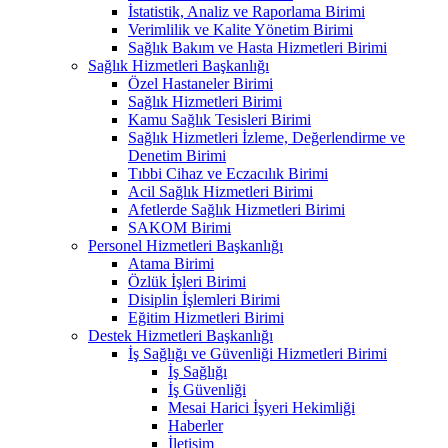
İstatistik, Analiz ve Raporlama Birimi
Verimlilik ve Kalite Yönetim Birimi
Sağlık Bakım ve Hasta Hizmetleri Birimi
Sağlık Hizmetleri Başkanlığı
Özel Hastaneler Birimi
Sağlık Hizmetleri Birimi
Kamu Sağlık Tesisleri Birimi
Sağlık Hizmetleri İzleme, Değerlendirme ve
Denetim Birimi
Tıbbi Cihaz ve Eczacılık Birimi
Acil Sağlık Hizmetleri Birimi
Afetlerde Sağlık Hizmetleri Birimi
SAKOM Birimi
Personel Hizmetleri Başkanlığı
Atama Birimi
Özlük İşleri Birimi
Disiplin İşlemleri Birimi
Eğitim Hizmetleri Birimi
Destek Hizmetleri Başkanlığı
İş Sağlığı ve Güvenliği Hizmetleri Birimi
İş Sağlığı
İş Güvenliği
Mesai Harici İşyeri Hekimliği
Haberler
İletişim