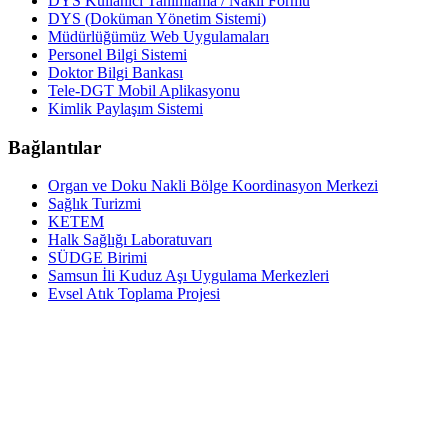
DYS Kullanıcı Tanımlama / Nakil Formu
DYS (Doküman Yönetim Sistemi)
Müdürlüğümüz Web Uygulamaları
Personel Bilgi Sistemi
Doktor Bilgi Bankası
Tele-DGT Mobil Aplikasyonu
Kimlik Paylaşım Sistemi
Bağlantılar
Organ ve Doku Nakli Bölge Koordinasyon Merkezi
Sağlık Turizmi
KETEM
Halk Sağlığı Laboratuvarı
SÜDGE Birimi
Samsun İli Kuduz Aşı Uygulama Merkezleri
Evsel Atık Toplama Projesi