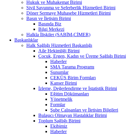
Hukuk ve Muhakemat Birimi
Sivil Savunma ve Seferberlik Hizmetleri Birimi
Döner Sermaye Muhasebe Hizmetleri Birimi
Basın ve İletişim Birimi
Basında Biz
Bilgi Merkezi
Halkla İlişkiler (SABİM-CİMER)
Başkanlıklar
Halk Sağlığı Hizmetleri Başkanlığı
Aile Hekimliği Birimi
Çocuk, Ergen, Kadın ve Üreme Sağlığı Birimi
Haberler
SMA Tarama Programı
Sunumlar
ÇEKÜS Birim Formları
Kanser Birimi
İzleme, Değerlendirme ve İstatistik Birimi
Eğitim Dökümanları
Yönetmelik
Formlar
Şube Çalışanları ve İletişim Bilgileri
Bulaşıcı Olmayan Hastalıklar Birimi
Toplum Sağlığı Birimi
Ekibimiz
Haberler