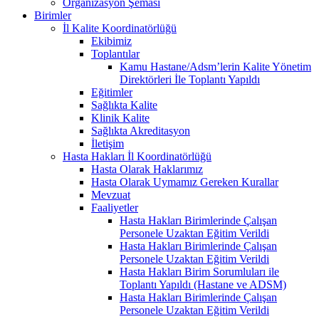
Organizasyon Şeması
Birimler
İl Kalite Koordinatörlüğü
Ekibimiz
Toplantılar
Kamu Hastane/Adsm’lerin Kalite Yönetim
Direktörleri İle Toplantı Yapıldı
Eğitimler
Sağlıkta Kalite
Klinik Kalite
Sağlıkta Akreditasyon
İletişim
Hasta Hakları İl Koordinatörlüğü
Hasta Olarak Haklarımız
Hasta Olarak Uymamız Gereken Kurallar
Mevzuat
Faaliyetler
Hasta Hakları Birimlerinde Çalışan
Personele Uzaktan Eğitim Verildi
Hasta Hakları Birimlerinde Çalışan
Personele Uzaktan Eğitim Verildi
Hasta Hakları Birim Sorumluları ile
Toplantı Yapıldı (Hastane ve ADSM)
Hasta Hakları Birimlerinde Çalışan
Personele Uzaktan Eğitim Verildi