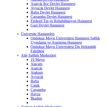
Asarcık İlçe Devlet Hastanesi
Ayvacık Devlet Hastanesi
Bafra Devlet Hastanesi
Çarşamba Devlet Hastanesi
Fiziksel Tıp ve Rehabilitasyon Hastanesi
Gazi Devlet Hastanesi
Üniversite Hastaneleri
Ondokuz Mayıs Üniversitesi Hastanesi Sağlık
Uygulama ve Araştırma Hastanesi
Ondokuz Mayıs Üniversitesi Diş Hekimliği
Fakültesi
Aile Sağlığı Merkezleri
19 Mayıs
Alaçam
Asarcık
Atakum
Ayvacık
Bafra
Canik
Çarşamba
Havza
İlkadım
Toplum Sağlığı Merkezleri