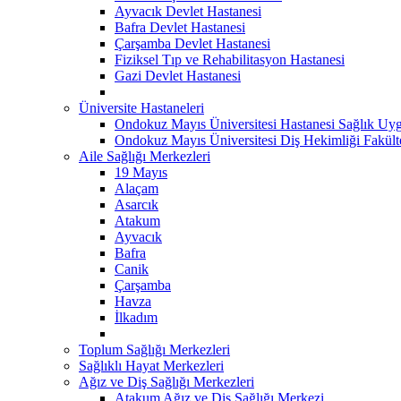
Ayvacık Devlet Hastanesi
Bafra Devlet Hastanesi
Çarşamba Devlet Hastanesi
Fiziksel Tıp ve Rehabilitasyon Hastanesi
Gazi Devlet Hastanesi
Üniversite Hastaneleri
Ondokuz Mayıs Üniversitesi Hastanesi Sağlık Uyg
Ondokuz Mayıs Üniversitesi Diş Hekimliği Fakült
Aile Sağlığı Merkezleri
19 Mayıs
Alaçam
Asarcık
Atakum
Ayvacık
Bafra
Canik
Çarşamba
Havza
İlkadım
Toplum Sağlığı Merkezleri
Sağlıklı Hayat Merkezleri
Ağız ve Diş Sağlığı Merkezleri
Atakum Ağız ve Diş Sağlığı Merkezi