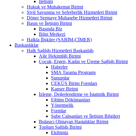
İletişim
Hukuk ve Muhakemat Birimi
Sivil Savunma ve Seferberlik Hizmetleri Birimi
Döner Sermaye Muhasebe Hizmetleri Birimi
Basın ve İletişim Birimi
Basında Biz
Bilgi Merkezi
Halkla İlişkiler (SABİM-CİMER)
Başkanlıklar
Halk Sağlığı Hizmetleri Başkanlığı
Aile Hekimliği Birimi
Çocuk, Ergen, Kadın ve Üreme Sağlığı Birimi
Haberler
SMA Tarama Programı
Sunumlar
ÇEKÜS Birim Formları
Kanser Birimi
İzleme, Değerlendirme ve İstatistik Birimi
Eğitim Dökümanları
Yönetmelik
Formlar
Şube Çalışanları ve İletişim Bilgileri
Bulaşıcı Olmayan Hastalıklar Birimi
Toplum Sağlığı Birimi
Ekibimiz