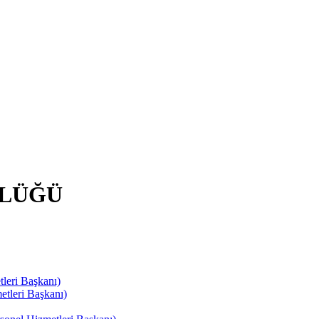
RLÜĞÜ
leri Başkanı)
tleri Başkanı)