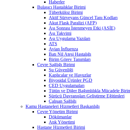
Haberler
Bulaşıcı Hastalıklar Birimi
Tüberküloz Birimi
Aktif Sürveyans Güncel Tanı Kodları
Akut Flask Paralizi (AFP)
Aşı Sonrası İstenmeyen Etki (ASİE)
Aşı Takvimi
Aşı Uygulama Yazıları
ATS
Avian İnfluenza
Batı Nil Ateşi Hastalığı
Birim Görev Tanımları
Çevre Sağlığı Birimi
Su Güvenliği
Kaplıcalar ve Havuzlar
Biyosidal Ürünler PGD
ÇED Uygulamaları
Tütün ve Diğer Bağımlılıkla Mücadele Biri
Sürücü Davranışları Geliştirme Eğitimleri
Çalışan Sağlığı
Kamu Hastaneleri Hizmetleri Başkanlığı
Çevre Yönetim Birimi
Dökümanlar
Atık Yönetimi
Hastane Hizmetleri Birimi