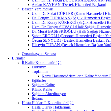
Uzm. Dr. H. Yalçın BÜYÜKKARABACAK (Person
Arslan KAYHAN (Destek Hizmetleri Başkanı)
Başkan Yardımcıları
Uzm. Dr. Sedat GÜRLER (Kamu Hastaneleri Hizme
Dr. Cengiz TÜRKMAN (Sağlık Hizmetleri Başkan
Uzm. Dr. Koray KÜREKCİ (Sağlık Hizmetleri Baş
Uzm. Dr. Duygu SUVACI (Halk Sağlığı Hizmetler
Dr. Murat BAŞESKİOĞLU (Halk Sağlığı Hizmetle
Şaban EROĞLU (Personel Hizmetleri Başkan Yard
Özcan ŞENYURT (Destek Hizmetleri Başkan Yard
Hüseyin TURAN (Destek Hizmetleri Başkan Yard
Organizasyon Şeması
Birimler
İl Kalite Koordinatörlüğü
Ekibimiz
Toplantılar
Kamu Hastane/Adsm’lerin Kalite Yönetim Dir
Eğitimler
Sağlıkta Kalite
Klinik Kalite
Sağlıkta Akreditasyon
İletişim
Hasta Hakları İl Koordinatörlüğü
Hasta Olarak Haklarımız