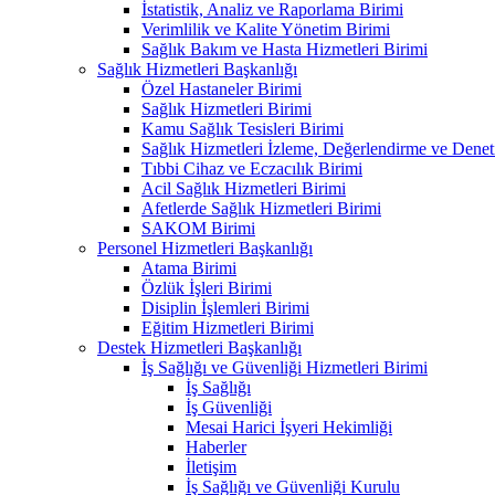
İstatistik, Analiz ve Raporlama Birimi
Verimlilik ve Kalite Yönetim Birimi
Sağlık Bakım ve Hasta Hizmetleri Birimi
Sağlık Hizmetleri Başkanlığı
Özel Hastaneler Birimi
Sağlık Hizmetleri Birimi
Kamu Sağlık Tesisleri Birimi
Sağlık Hizmetleri İzleme, Değerlendirme ve Denet
Tıbbi Cihaz ve Eczacılık Birimi
Acil Sağlık Hizmetleri Birimi
Afetlerde Sağlık Hizmetleri Birimi
SAKOM Birimi
Personel Hizmetleri Başkanlığı
Atama Birimi
Özlük İşleri Birimi
Disiplin İşlemleri Birimi
Eğitim Hizmetleri Birimi
Destek Hizmetleri Başkanlığı
İş Sağlığı ve Güvenliği Hizmetleri Birimi
İş Sağlığı
İş Güvenliği
Mesai Harici İşyeri Hekimliği
Haberler
İletişim
İş Sağlığı ve Güvenliği Kurulu