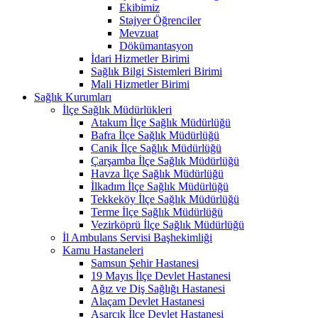
Ekibimiz
Stajyer Öğrenciler
Mevzuat
Dökümantasyon
İdari Hizmetler Birimi
Sağlık Bilgi Sistemleri Birimi
Mali Hizmetler Birimi
Sağlık Kurumları
İlçe Sağlık Müdürlükleri
Atakum İlçe Sağlık Müdürlüğü
Bafra İlçe Sağlık Müdürlüğü
Canik İlçe Sağlık Müdürlüğü
Çarşamba İlçe Sağlık Müdürlüğü
Havza İlçe Sağlık Müdürlüğü
İlkadım İlçe Sağlık Müdürlüğü
Tekkeköy İlçe Sağlık Müdürlüğü
Terme İlçe Sağlık Müdürlüğü
Vezirköprü İlçe Sağlık Müdürlüğü
İl Ambulans Servisi Başhekimliği
Kamu Hastaneleri
Samsun Şehir Hastanesi
19 Mayıs İlçe Devlet Hastanesi
Ağız ve Diş Sağlığı Hastanesi
Alaçam Devlet Hastanesi
Asarcık İlçe Devlet Hastanesi