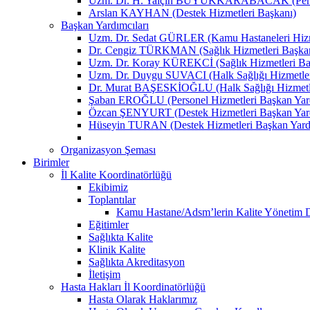
Uzm. Dr. H. Yalçın BÜYÜKKARABACAK (Person
Arslan KAYHAN (Destek Hizmetleri Başkanı)
Başkan Yardımcıları
Uzm. Dr. Sedat GÜRLER (Kamu Hastaneleri Hizme
Dr. Cengiz TÜRKMAN (Sağlık Hizmetleri Başkan
Uzm. Dr. Koray KÜREKCİ (Sağlık Hizmetleri Baş
Uzm. Dr. Duygu SUVACI (Halk Sağlığı Hizmetler
Dr. Murat BAŞESKİOĞLU (Halk Sağlığı Hizmetle
Şaban EROĞLU (Personel Hizmetleri Başkan Yard
Özcan ŞENYURT (Destek Hizmetleri Başkan Yard
Hüseyin TURAN (Destek Hizmetleri Başkan Yard
Organizasyon Şeması
Birimler
İl Kalite Koordinatörlüğü
Ekibimiz
Toplantılar
Kamu Hastane/Adsm’lerin Kalite Yönetim Dir
Eğitimler
Sağlıkta Kalite
Klinik Kalite
Sağlıkta Akreditasyon
İletişim
Hasta Hakları İl Koordinatörlüğü
Hasta Olarak Haklarımız