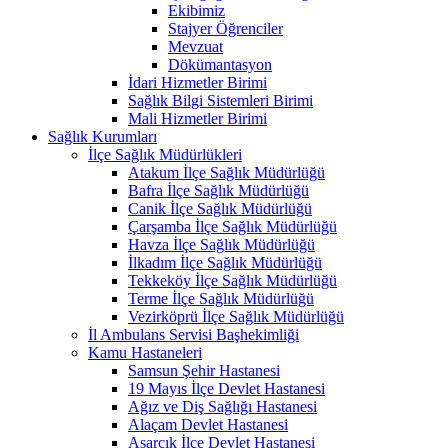
Ekibimiz
Stajyer Öğrenciler
Mevzuat
Dökümantasyon
İdari Hizmetler Birimi
Sağlık Bilgi Sistemleri Birimi
Mali Hizmetler Birimi
Sağlık Kurumları
İlçe Sağlık Müdürlükleri
Atakum İlçe Sağlık Müdürlüğü
Bafra İlçe Sağlık Müdürlüğü
Canik İlçe Sağlık Müdürlüğü
Çarşamba İlçe Sağlık Müdürlüğü
Havza İlçe Sağlık Müdürlüğü
İlkadım İlçe Sağlık Müdürlüğü
Tekkeköy İlçe Sağlık Müdürlüğü
Terme İlçe Sağlık Müdürlüğü
Vezirköprü İlçe Sağlık Müdürlüğü
İl Ambulans Servisi Başhekimliği
Kamu Hastaneleri
Samsun Şehir Hastanesi
19 Mayıs İlçe Devlet Hastanesi
Ağız ve Diş Sağlığı Hastanesi
Alaçam Devlet Hastanesi
Asarcık İlçe Devlet Hastanesi