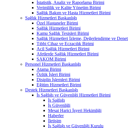
İstatistik, Analiz ve Raporlama Birimi
Verimlilik ve Kalite Yönetim Birimi
Sağlık Bakım ve Hasta Hizmetleri Birimi
Sağlık Hizmetleri Başkanlığı
Özel Hastaneler Birimi
Sağlık Hizmetleri Birimi
Kamu Sağlık Tesisleri Birimi
Sağlık Hizmetleri İzleme, Değerlendirme ve Denet
Tıbbi Cihaz ve Eczacılık Birimi
Acil Sağlık Hizmetleri Birimi
Afetlerde Sağlık Hizmetleri Birimi
SAKOM Birimi
Personel Hizmetleri Başkanlığı
Atama Birimi
Özlük İşleri Birimi
Disiplin İşlemleri Birimi
Eğitim Hizmetleri Birimi
Destek Hizmetleri Başkanlığı
İş Sağlığı ve Güvenliği Hizmetleri Birimi
İş Sağlığı
İş Güvenliği
Mesai Harici İşyeri Hekimliği
Haberler
İletişim
İş Sağlığı ve Güvenliği Kurulu