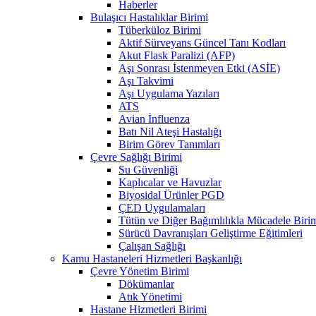
Haberler
Bulaşıcı Hastalıklar Birimi
Tüberküloz Birimi
Aktif Sürveyans Güncel Tanı Kodları
Akut Flask Paralizi (AFP)
Aşı Sonrası İstenmeyen Etki (ASİE)
Aşı Takvimi
Aşı Uygulama Yazıları
ATS
Avian İnfluenza
Batı Nil Ateşi Hastalığı
Birim Görev Tanımları
Çevre Sağlığı Birimi
Su Güvenliği
Kaplıcalar ve Havuzlar
Biyosidal Ürünler PGD
ÇED Uygulamaları
Tütün ve Diğer Bağımlılıkla Mücadele Biri
Sürücü Davranışları Geliştirme Eğitimleri
Çalışan Sağlığı
Kamu Hastaneleri Hizmetleri Başkanlığı
Çevre Yönetim Birimi
Dökümanlar
Atık Yönetimi
Hastane Hizmetleri Birimi