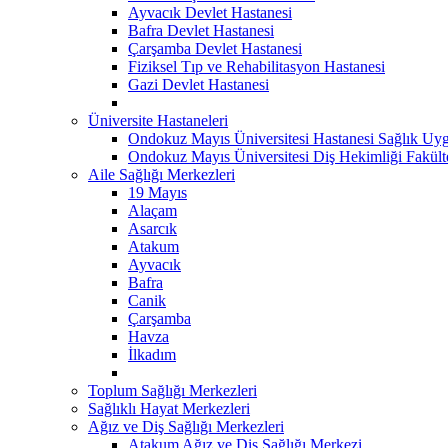
Ayvacık Devlet Hastanesi
Bafra Devlet Hastanesi
Çarşamba Devlet Hastanesi
Fiziksel Tıp ve Rehabilitasyon Hastanesi
Gazi Devlet Hastanesi
Üniversite Hastaneleri
Ondokuz Mayıs Üniversitesi Hastanesi Sağlık Uyg
Ondokuz Mayıs Üniversitesi Diş Hekimliği Fakült
Aile Sağlığı Merkezleri
19 Mayıs
Alaçam
Asarcık
Atakum
Ayvacık
Bafra
Canik
Çarşamba
Havza
İlkadım
Toplum Sağlığı Merkezleri
Sağlıklı Hayat Merkezleri
Ağız ve Diş Sağlığı Merkezleri
Atakum Ağız ve Diş Sağlığı Merkezi