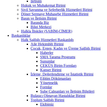
İletişim
Hukuk ve Muhakemat Birimi
Sivil Savunma ve Seferberlik Hizmetleri Birimi
Döner Sermaye Muhasebe Hizmetleri Birimi
Basın ve İletişim Birimi
Basında Biz
Bilgi Merkezi
Halkla İlişkiler (SABİM-CİMER)
Başkanlıklar
Halk Sağlığı Hizmetleri Başkanlığı
Aile Hekimliği Birimi
Çocuk, Ergen, Kadın ve Üreme Sağlığı Birimi
Haberler
SMA Tarama Programı
Sunumlar
ÇEKÜS Birim Formları
Kanser Birimi
İzleme, Değerlendirme ve İstatistik Birimi
Eğitim Dökümanları
Yönetmelik
Formlar
Şube Çalışanları ve İletişim Bilgileri
Bulaşıcı Olmayan Hastalıklar Birimi
Toplum Sağlığı Birimi
Ekibimiz