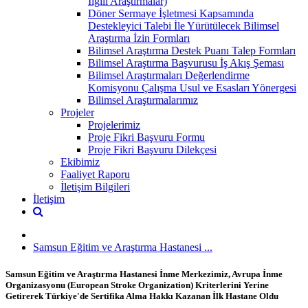
İlgili Araştırmalar)
Döner Sermaye İşletmesi Kapsamında
Destekleyici Talebi İle Yürütülecek Bilimsel
Araştırma İzin Formları
Bilimsel Araştırma Destek Puanı Talep Formları
Bilimsel Araştırma Başvurusu İş Akış Şeması
Bilimsel Araştırmaları Değerlendirme
Komisyonu Çalışma Usul ve Esasları Yönergesi
Bilimsel Araştırmalarımız
Projeler
Projelerimiz
Proje Fikri Başvuru Formu
Proje Fikri Başvuru Dilekçesi
Ekibimiz
Faaliyet Raporu
İletişim Bilgileri
İletişim
Samsun Eğitim ve Araştırma Hastanesi ...
Samsun Eğitim ve Araştırma Hastanesi İnme Merkezimiz, Avrupa İnme
Organizasyonu (European Stroke Organization) Kriterlerini Yerine
Getirerek Türkiye'de Sertifika Alma Hakkı Kazanan İlk Hastane Oldu