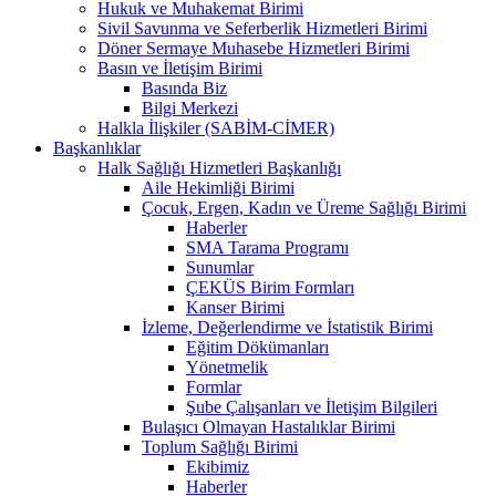
Hukuk ve Muhakemat Birimi
Sivil Savunma ve Seferberlik Hizmetleri Birimi
Döner Sermaye Muhasebe Hizmetleri Birimi
Basın ve İletişim Birimi
Basında Biz
Bilgi Merkezi
Halkla İlişkiler (SABİM-CİMER)
Başkanlıklar
Halk Sağlığı Hizmetleri Başkanlığı
Aile Hekimliği Birimi
Çocuk, Ergen, Kadın ve Üreme Sağlığı Birimi
Haberler
SMA Tarama Programı
Sunumlar
ÇEKÜS Birim Formları
Kanser Birimi
İzleme, Değerlendirme ve İstatistik Birimi
Eğitim Dökümanları
Yönetmelik
Formlar
Şube Çalışanları ve İletişim Bilgileri
Bulaşıcı Olmayan Hastalıklar Birimi
Toplum Sağlığı Birimi
Ekibimiz
Haberler