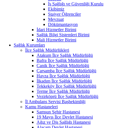
İş Sağlığı ve Güvenliği Kurulu
Ekibimiz
Stajyer Öğrenciler
Mevzuat
Dökümantasyon
İdari Hizmetler Birimi
Sağlık Bilgi Sistemleri Birimi
Mali Hizmetler Birimi
Sağlık Kurumları
İlçe Sağlık Müdürlükleri
Atakum İlçe Sağlık Müdürlüğü
Bafra İlçe Sağlık Müdürlüğü
Canik İlçe Sağlık Müdürlüğü
Çarşamba İlçe Sağlık Müdürlüğü
Havza İlçe Sağlık Müdürlüğü
İlkadım İlçe Sağlık Müdürlüğü
Tekkeköy İlçe Sağlık Müdürlüğü
Terme İlçe Sağlık Müdürlüğü
Vezirköprü İlçe Sağlık Müdürlüğü
İl Ambulans Servisi Başhekimliği
Kamu Hastaneleri
Samsun Şehir Hastanesi
19 Mayıs İlçe Devlet Hastanesi
Ağız ve Diş Sağlığı Hastanesi
Alaçam Devlet Hastanesi