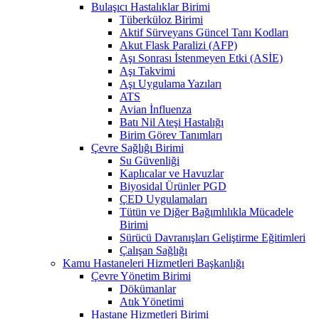
Bulaşıcı Hastalıklar Birimi
Tüberküloz Birimi
Aktif Sürveyans Güncel Tanı Kodları
Akut Flask Paralizi (AFP)
Aşı Sonrası İstenmeyen Etki (ASİE)
Aşı Takvimi
Aşı Uygulama Yazıları
ATS
Avian İnfluenza
Batı Nil Ateşi Hastalığı
Birim Görev Tanımları
Çevre Sağlığı Birimi
Su Güvenliği
Kaplıcalar ve Havuzlar
Biyosidal Ürünler PGD
ÇED Uygulamaları
Tütün ve Diğer Bağımlılıkla Mücadele
Birimi
Sürücü Davranışları Geliştirme Eğitimleri
Çalışan Sağlığı
Kamu Hastaneleri Hizmetleri Başkanlığı
Çevre Yönetim Birimi
Dökümanlar
Atık Yönetimi
Hastane Hizmetleri Birimi