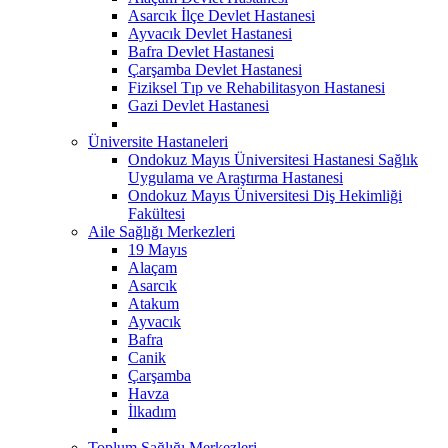
Asarcık İlçe Devlet Hastanesi
Ayvacık Devlet Hastanesi
Bafra Devlet Hastanesi
Çarşamba Devlet Hastanesi
Fiziksel Tıp ve Rehabilitasyon Hastanesi
Gazi Devlet Hastanesi
Üniversite Hastaneleri
Ondokuz Mayıs Üniversitesi Hastanesi Sağlık
Uygulama ve Araştırma Hastanesi
Ondokuz Mayıs Üniversitesi Diş Hekimliği
Fakültesi
Aile Sağlığı Merkezleri
19 Mayıs
Alaçam
Asarcık
Atakum
Ayvacık
Bafra
Canik
Çarşamba
Havza
İlkadım
Toplum Sağlığı Merkezleri