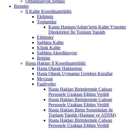
Organizasyon Şeması
Birimler
İl Kalite Koordinatörlüğü
Ekibimiz
Toplantılar
Kamu Hastane/Adsm’lerin Kalite Yönetim
Direktörleri İle Toplantı Yapıldı
Eğitimler
Sağlıkta Kalite
Klinik Kalite
Sağlıkta Akreditasyon
İletişim
Hasta Hakları İl Koordinatörlüğü
Hasta Olarak Haklarımız
Hasta Olarak Uymamız Gereken Kurallar
Mevzuat
Faaliyetler
Hasta Hakları Birimlerinde Çalışan
Personele Uzaktan Eğitim Verildi
Hasta Hakları Birimlerinde Çalışan
Personele Uzaktan Eğitim Verildi
Hasta Hakları Birim Sorumluları ile
Toplantı Yapıldı (Hastane ve ADSM)
Hasta Hakları Birimlerinde Çalışan
Personele Uzaktan Eğitim Verildi